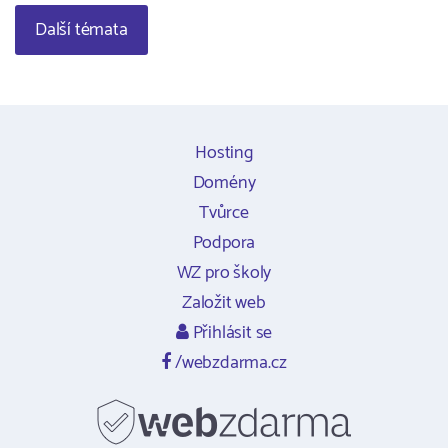
Další témata
Hosting
Domény
Tvůrce
Podpora
WZ pro školy
Založit web
Přihlásit se
/webzdarma.cz