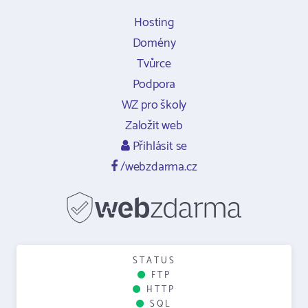
Hosting
Domény
Tvůrce
Podpora
WZ pro školy
Založit web
Přihlásit se
/webzdarma.cz
STATUS
FTP
HTTP
SQL