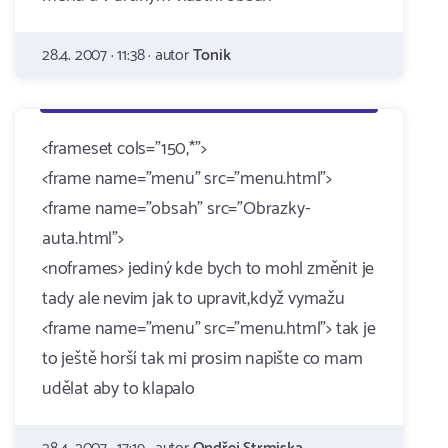
28.4. 2007 · 11:38 · autor
Tonik
<frameset cols="150,*">
<frame name="menu" src="menu.html">
<frame name="obsah" src="Obrazky-
auta.html">
<noframes> jediný kde bych to mohl změnit je
tady ale nevim jak to upravit,když vymažu
<frame name="menu" src="menu.html"> tak je
to ještě horší tak mi prosim napište co mam
udělat aby to klapalo