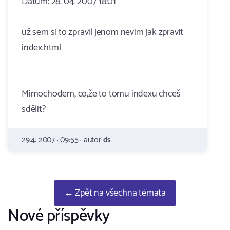
Datum: 28. 04. 2007 18:01
už sem si to zpravil jenom nevim jak zpravit
index.html
Mimochodem, co,že to tomu indexu chceš
sdělit?
29.4. 2007 · 09:55 · autor
ds
← Zpět na všechna témata
Nové příspěvky