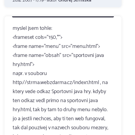
28.4. 2007 · 17:19 · autor
Ondřej Strmiska
myslel jsem tohle:
<frameset cols="150,*">
<frame name="menu" src="menu.html">
<frame name="obsah" src="sportovni java
hry.html">
napr. v souboru
http://strma.webzdarma.cz/index1.html , na
ktery vede odkaz Sportovní java hry. kdyby
ten odkaz vedl primo na sportovni java
hry.html, tak by tam to druhy menu nebylo.
jo a jestli nechces, aby ti ten web fungoval,
tak dal pouzivej v nazvech souboru mezery,