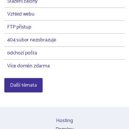
Stažení zálohy
Vzhled webu
FTP přístup
404 subor nezobrazuje
odchozí pošta
Více domén zdarma
Další témata
Hosting