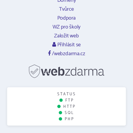
Domény
Tvůrce
Podpora
WZ pro školy
Založit web
Přihlásit se
/webzdarma.cz
STATUS
FTP
HTTP
SQL
PHP