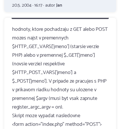
20.5. 2004 · 16:17 · autor
Jan
hodnoty, ktore pochadzaju z GET alebo POST
mozes najst v premennych
$HTTP_GET_VARS['jmeno'] (starsie verzie
PHP) alebo v premennej $_GET['jmeno']
(novsie verzie) respektive
$HTTP_POST_VARS['jmeno'] a
$_POST['jmeno']. V pripade ze pracujes s PHP
v prikavom riadku hodnoty su ulozene v
premennej $argv (musi byt vsak zapnute
register_argc_argv = on).
Skript moze vypadat nasledovne
<form action="index.php" method="POST">