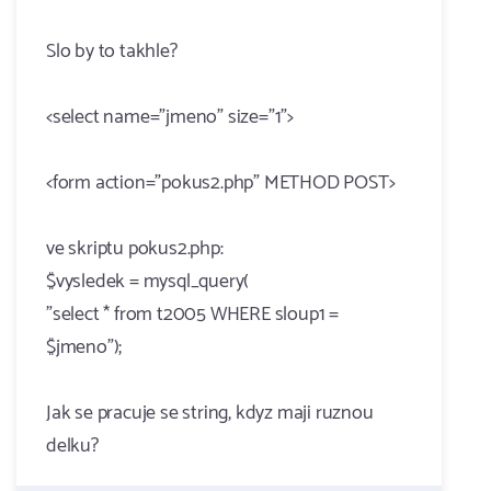
Slo by to takhle?
<select name="jmeno" size="1">
<form action="pokus2.php" METHOD POST>
ve skriptu pokus2.php:
$vysledek = mysql_query(
"select * from t2005 WHERE sloup1 =
$jmeno");
Jak se pracuje se string, kdyz maji ruznou
delku?