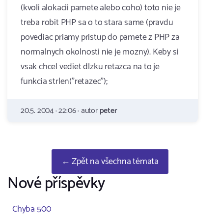
(kvoli alokacii pamete alebo coho) toto nie je
treba robit PHP sa o to stara same (pravdu
povediac priamy pristup do pamete z PHP za
normalnych okolnosti nie je mozny). Keby si
vsak chcel vediet dlzku retazca na to je
funkcia strlen("retazec");
20.5. 2004 · 22:06 · autor
peter
← Zpět na všechna témata
Nové příspěvky
Chyba 500