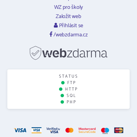
WZ pro školy
Založit web
Přihlásit se
/webzdarma.cz
STATUS
FTP
HTTP
SQL
PHP