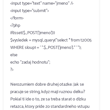
<input type="text" name="jmeno" />
<input type="submit">
</form>
<?php
if(isset($_POST['jmeno']))
$vysledek = mysql_query("select * from t2005
WHERE sloup1 = ' ".$_POST['jmeno']." ' ");
else
echo "zadaj hodnotu";
?>
Nerozumiem dobre druhej otazke: Jak se
pracuje se string, kdyz maji ruznou delku?
Pokial ti ide o to, ze sa treba starat o dlzku
retazca, ktory pride zo standardneho vstupu