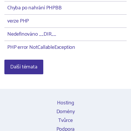
Chyba po nahrání PHPBB
verze PHP
Nedefinováno __DIR__
PHP error NotCallableException
Další témata
Hosting
Domény
Tvůrce
Podpora