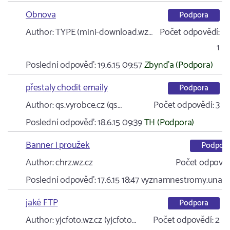
Obnova
Podpora
Author:
TYPE (mini-download.wz…
Počet odpovědí:
1
Poslední odpověď:
19.6.15 09:57
Zbynďa (Podpora)
přestaly chodit emaily
Podpora
Author:
qs.vyrobce.cz (qs…
Počet odpovědí:
3
Poslední odpověď:
18.6.15 09:39
TH (Podpora)
Banner i proužek
Podpor
Author:
chrz.wz.cz
Počet odpověd
Poslední odpověď:
17.6.15 18:47
vyznamnestromy.unas.c
jaké FTP
Podpora
Author:
yjcfoto.wz.cz (yjcfoto…
Počet odpovědí:
2