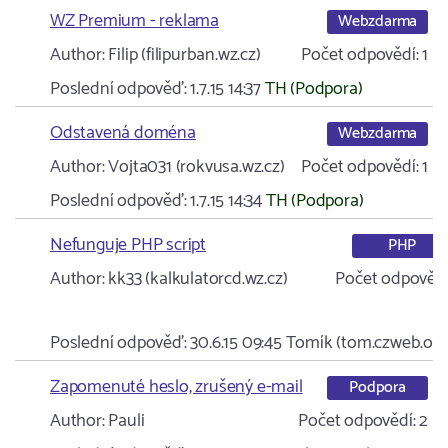
WZ Premium - reklama
Webzdarma
Author:
Filip (filipurban.wz.cz)
Počet odpovědí:
1
Poslední odpověď:
1.7.15 14:37
TH (Podpora)
Odstavená doména
Webzdarma
Author:
Vojta031 (rokvusa.wz.cz)
Počet odpovědí:
1
Poslední odpověď:
1.7.15 14:34
TH (Podpora)
Nefunguje PHP script
PHP
Author:
kk33 (kalkulatorcd.wz.cz)
Počet odpovědí
Poslední odpověď:
30.6.15 09:45
Tomík (tom.czweb.org
Zapomenuté heslo, zrušený e-mail
Podpora
Author:
Pauli
Počet odpovědí:
2