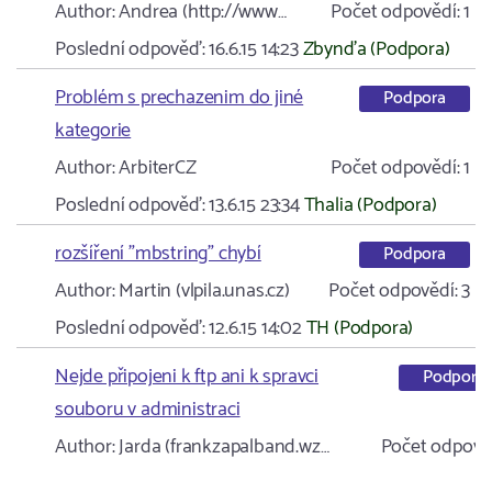
Author:
Andrea (http://www…
Počet odpovědí:
1
Poslední odpověď:
16.6.15 14:23
Zbynďa (Podpora)
Problém s prechazenim do jiné
Podpora
kategorie
Author:
ArbiterCZ
Počet odpovědí:
1
Poslední odpověď:
13.6.15 23:34
Thalia (Podpora)
rozšíření "mbstring" chybí
Podpora
Author:
Martin (vlpila.unas.cz)
Počet odpovědí:
3
Poslední odpověď:
12.6.15 14:02
TH (Podpora)
Nejde připojeni k ftp ani k spravci
Podpora
souboru v administraci
Author:
Jarda (frankzapalband.wz…
Počet odpově