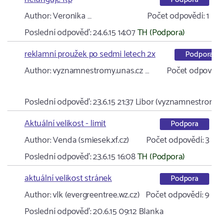
Author:
Veronika …
Počet odpovědí:
1
Poslední odpověď:
24.6.15 14:07
TH (Podpora)
reklamní proužek po sedmi letech 2x
Podpora
Author:
vyznamnestromy.unas.cz …
Počet odpověd
Poslední odpověď:
23.6.15 21:37
Libor (vyznamnestrom
Aktuální velikost - limit
Podpora
Author:
Venda (smiesek.xf.cz)
Počet odpovědí:
3
Poslední odpověď:
23.6.15 16:08
TH (Podpora)
aktuální velikost stránek
Podpora
Author:
vlk (evergreentree.wz.cz)
Počet odpovědí:
9
Poslední odpověď:
20.6.15 09:12
Blanka