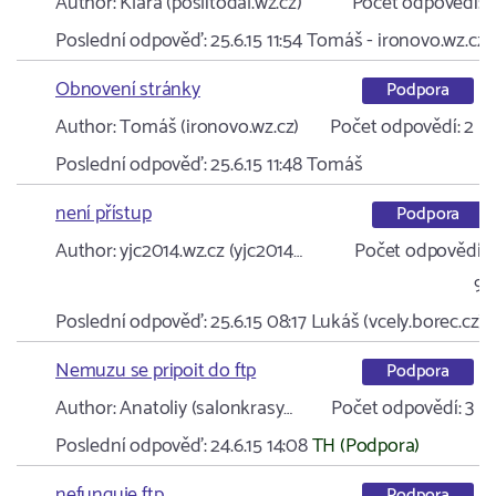
Author:
Klára (poslitodal.wz.cz)
Počet odpovědí:
1
Poslední odpověď:
25.6.15 11:54
Tomáš - ironovo.wz.cz 
Obnovení stránky
Podpora
Author:
Tomáš (ironovo.wz.cz)
Počet odpovědí:
2
Poslední odpověď:
25.6.15 11:48
Tomáš
není přístup
Podpora
Author:
yjc2014.wz.cz (yjc2014…
Počet odpovědí:
9
Poslední odpověď:
25.6.15 08:17
Lukáš (vcely.borec.cz)
Nemuzu se pripoit do ftp
Podpora
Author:
Anatoliy (salonkrasy…
Počet odpovědí:
3
Poslední odpověď:
24.6.15 14:08
TH (Podpora)
nefunguje ftp
Podpora