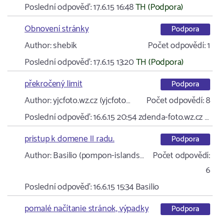
Poslední odpověď:
17.6.15 16:48
TH (Podpora)
Obnovení stránky
Podpora
Author:
shebik
Počet odpovědí:
1
Poslední odpověď:
17.6.15 13:20
TH (Podpora)
překročený limit
Podpora
Author:
yjcfoto.wz.cz (yjcfoto…
Počet odpovědí:
8
Poslední odpověď:
16.6.15 20:54
zdenda-foto.wz.cz …
pristup k domene II radu.
Podpora
Author:
Basilio (pompon-islands…
Počet odpovědí:
6
Poslední odpověď:
16.6.15 15:34
Basilio
pomalé načítanie stránok, výpadky
Podpora