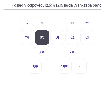
Poslední odpověď:
12.6.15 13:16
Jarda (frankzapalband.
«
1
…
77
78
79
80
81
82
83
…
300
…
600
…
899
…
1198
»