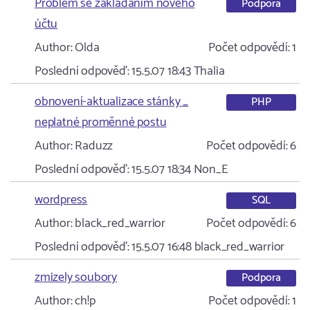
Problém se zakládáním nového
Podpora
účtu
Author:
Olda
Počet odpovědí:
1
Poslední odpověď:
15.5.07 18:43
Thalia
obnovení-aktualizace stánky _
PHP
neplatné proměnné postu
Author:
Raduzz
Počet odpovědí:
6
Poslední odpověď:
15.5.07 18:34
Non_E
wordpress
SQL
Author:
black_red_warrior
Počet odpovědí:
6
Poslední odpověď:
15.5.07 16:48
black_red_warrior
zmizely soubory
Podpora
Author:
ch!p
Počet odpovědí:
1