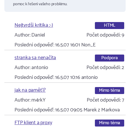
pomoc k řešení vašeho problému.
Nejtvrdší kritika :-)
HTML
Author:
Daniel
Počet odpovědí:
9
Poslední odpověď:
16.5.07 16:01
Non_E
stranka sa nenačíta
Podpora
Author:
antonio
Počet odpovědí:
2
Poslední odpověď:
16.5.07 10:16
antonio
jak na paměťi?
Mimo téma
Author:
m4rkY
Počet odpovědí:
7
Poslední odpověď:
16.5.07 09:05
Marek z Markova
FTP klient a proxy
Mimo téma