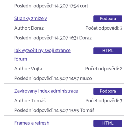
Poslední odpověď:
14.5.07 17:54
cort
Stranky zmizely
Podpora
Author:
Doraz
Počet odpovědí:
3
Poslední odpověď:
14.5.07 16:31
Doraz
Jak vytvořit ny svoji stránce
HTML
fórum
Author:
Vojta
Počet odpovědí:
2
Poslední odpověď:
14.5.07 14:57
muco
Zavirovaný index administrace
Podpora
Author:
Tomáš
Počet odpovědí:
7
Poslední odpověď:
14.5.07 13:55
Tomáš
Frames a refresh
HTML