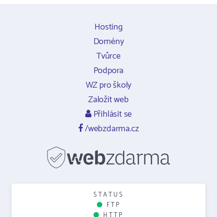
Hosting
Domény
Tvůrce
Podpora
WZ pro školy
Založit web
Přihlásit se
/webzdarma.cz
STATUS
FTP
HTTP