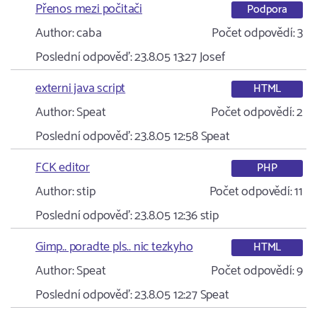
Přenos mezi počitači
Podpora
Author:
caba
Počet odpovědí:
3
Poslední odpověď:
23.8.05 13:27
Josef
externi java script
HTML
Author:
Speat
Počet odpovědí:
2
Poslední odpověď:
23.8.05 12:58
Speat
FCK editor
PHP
Author:
stip
Počet odpovědí:
11
Poslední odpověď:
23.8.05 12:36
stip
Gimp.. poradte pls.. nic tezkyho
HTML
Author:
Speat
Počet odpovědí:
9
Poslední odpověď:
23.8.05 12:27
Speat