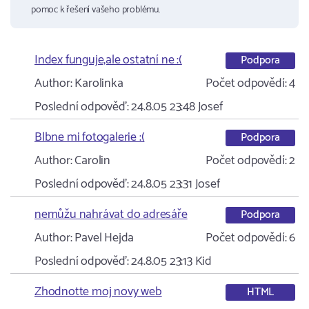
pomoc k řešení vašeho problému.
Index funguje,ale ostatní ne :(
Podpora
Author:
Karolinka
Počet odpovědí:
4
Poslední odpověď:
24.8.05 23:48
Josef
Blbne mi fotogalerie :(
Podpora
Author:
Carolin
Počet odpovědí:
2
Poslední odpověď:
24.8.05 23:31
Josef
nemůžu nahrávat do adresáře
Podpora
Author:
Pavel Hejda
Počet odpovědí:
6
Poslední odpověď:
24.8.05 23:13
Kid
Zhodnotte moj novy web
HTML