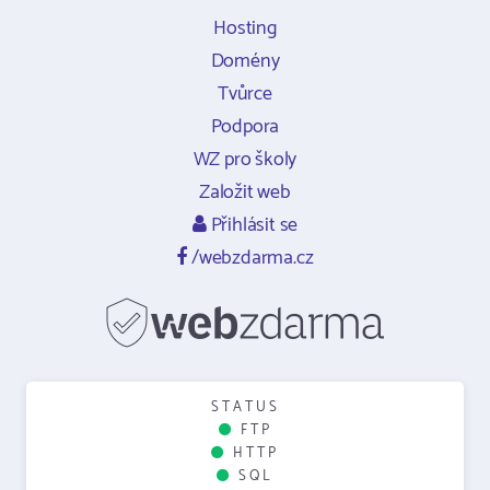
Hosting
Domény
Tvůrce
Podpora
WZ pro školy
Založit web
Přihlásit se
/webzdarma.cz
STATUS
FTP
HTTP
SQL