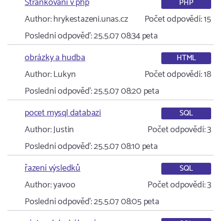
Stránkování v php
PHP
Author:
hrykestazeni.unas.cz
Počet odpovědí:
15
Poslední odpověď:
25.5.07 08:34
peta
obrázky a hudba
HTML
Author:
Lukyn
Počet odpovědí:
18
Poslední odpověď:
25.5.07 08:20
peta
pocet mysql databazi
SQL
Author:
Justin
Počet odpovědí:
3
Poslední odpověď:
25.5.07 08:10
peta
řazení výsledků
SQL
Author:
yavoo
Počet odpovědí:
3
Poslední odpověď:
25.5.07 08:05
peta