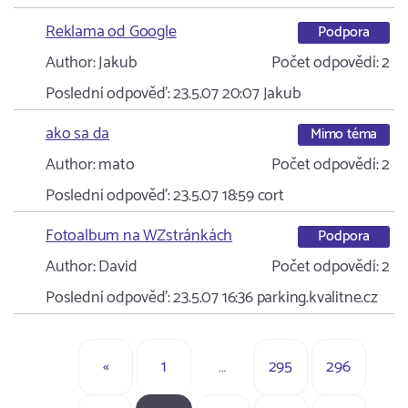
Reklama od Google
Podpora
Author:
Jakub
Počet odpovědí:
2
Poslední odpověď:
23.5.07 20:07
Jakub
ako sa da
Mimo téma
Author:
mato
Počet odpovědí:
2
Poslední odpověď:
23.5.07 18:59
cort
Fotoalbum na WZstránkách
Podpora
Author:
David
Počet odpovědí:
2
Poslední odpověď:
23.5.07 16:36
parking.kvalitne.cz
«
1
…
295
296