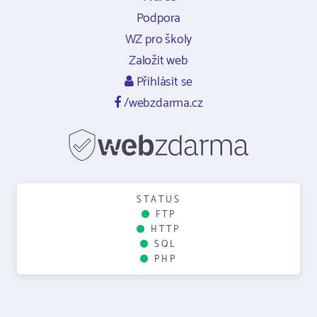
Podpora
WZ pro školy
Založit web
Přihlásit se
/webzdarma.cz
STATUS
FTP
HTTP
SQL
PHP