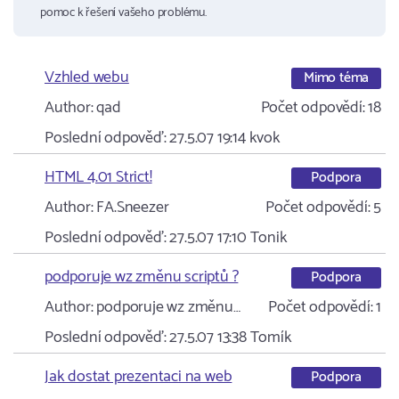
pomoc k řešení vašeho problému.
Vzhled webu
Mimo téma
Author:
qad
Počet odpovědí:
18
Poslední odpověď:
27.5.07 19:14
kvok
HTML 4.01 Strict!
Podpora
Author:
FA.Sneezer
Počet odpovědí:
5
Poslední odpověď:
27.5.07 17:10
Tonik
podporuje wz změnu scriptů ?
Podpora
Author:
podporuje wz změnu…
Počet odpovědí:
1
Poslední odpověď:
27.5.07 13:38
Tomík
Jak dostat prezentaci na web
Podpora