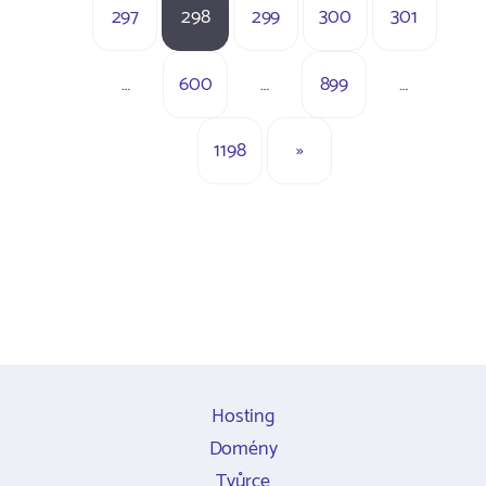
297
298
299
300
301
…
600
…
899
…
1198
»
Hosting
Domény
Tvůrce