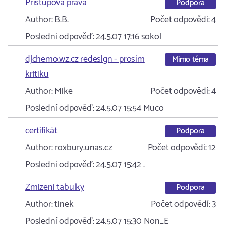
Přístupová práva
Podpora
Author:
B.B.
Počet odpovědí:
4
Poslední odpověď:
24.5.07 17:16
sokol
djchemo.wz.cz redesign - prosím
Mimo téma
kritiku
Author:
Mike
Počet odpovědí:
4
Poslední odpověď:
24.5.07 15:54
Muco
certifikát
Podpora
Author:
roxbury.unas.cz
Počet odpovědí:
12
Poslední odpověď:
24.5.07 15:42
.
Zmizeni tabulky
Podpora
Author:
tinek
Počet odpovědí:
3
Poslední odpověď:
24.5.07 15:30
Non_E