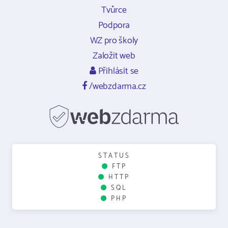
Tvůrce
Podpora
WZ pro školy
Založit web
Přihlásit se
/webzdarma.cz
STATUS
FTP
HTTP
SQL
PHP