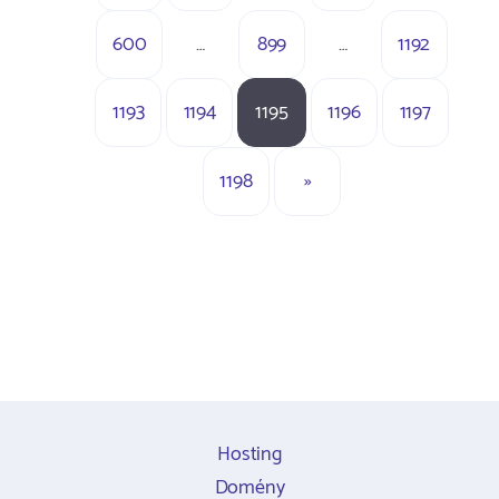
600
…
899
…
1192
1193
1194
1195
1196
1197
1198
»
Hosting
Domény