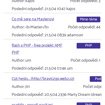
Author:
kajos
Počet odpovědí:
3
Poslední odpověď:
21.5.04 10:47
kajos
Co mě sere na Masterovi
Mimo téma
Author:
<b>Master</b>
Počet odpovědí:
44
Poslední odpověď:
21.5.04 08:39
adamson
flash x PHP - free projekt AMF
PHP
PHP
Author:
um
Počet odpovědí:
1
Poslední odpověď:
21.5.04 07:46
um
Cizí heslo... (http://braviczgo.webz.cz)
Podpo
Author:
Jiri
Počet odpov
Poslední odpověď:
20.5.04 23:36
Marty Dream (dream