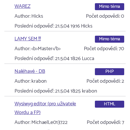
WAREZ
Mimo téma
Author:
Hicks
Počet odpovědí:
0
Poslední odpověď:
21.5.04 19:16
Hicks
LAMY SEM !!!
Mimo téma
Author:
<b>Master</b>
Počet odpovědí:
70
Poslední odpověď:
21.5.04 18:26
Lucca
Naléhavé - DB
PHP
Author:
krabon
Počet odpovědí:
2
Poslední odpověď:
21.5.04 18:25
krabon
Wysiwyg editor (pro uživatele
HTML
Wordu a FP)
Author:
MichaelLe013722
Počet odpovědí:
7