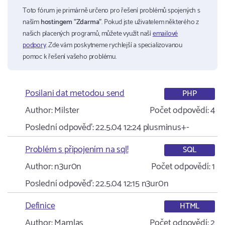
Toto fórum je primárně určeno pro řešení problémů spojených s
naším
hostingem "Zdarma"
. Pokud jste uživatelem některého z
našich placených programů, můžete využít naší
emailové
podpory
. Zde vám poskytneme rychlejší a specializovanou
pomoc k řešení vašeho problému.
Posilani dat metodou send
PHP
Author:
Milster
Počet odpovědí:
4
Poslední odpověď:
22.5.04 12:24
plusminus+-
Problém s připojením na sql!
SQL
Author:
n3ur0n
Počet odpovědí:
1
Poslední odpověď:
22.5.04 12:15
n3ur0n
Definice
HTML
Author:
Mamlas
Počet odpovědí:
2