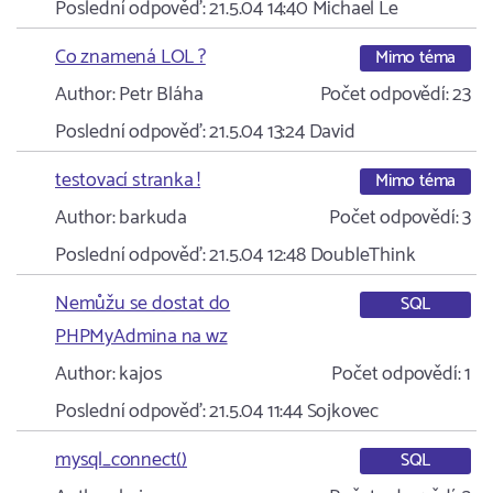
Poslední odpověď:
21.5.04 14:40
Michael Le
Co znamená LOL ?
Mimo téma
Author:
Petr Bláha
Počet odpovědí:
23
Poslední odpověď:
21.5.04 13:24
David
testovací stranka !
Mimo téma
Author:
barkuda
Počet odpovědí:
3
Poslední odpověď:
21.5.04 12:48
DoubleThink
Nemůžu se dostat do
SQL
PHPMyAdmina na wz
Author:
kajos
Počet odpovědí:
1
Poslední odpověď:
21.5.04 11:44
Sojkovec
mysql_connect()
SQL