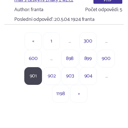
mail s ceskymi znaky z wz.cz
PHP
Author:
franta
Počet odpovědí:
5
Poslední odpověď:
20.5.04 19:24
franta
«
1
…
300
…
600
…
898
899
900
901
902
903
904
…
1198
»