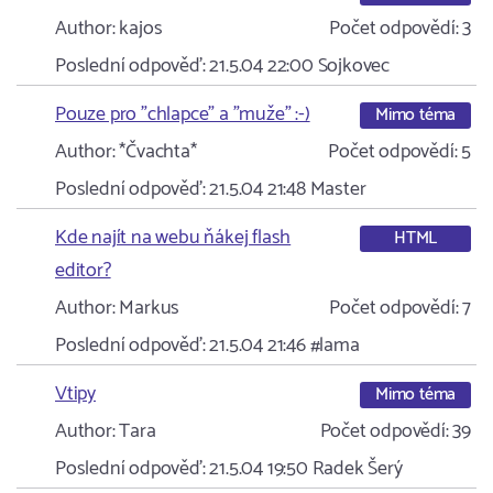
Author:
kajos
Počet odpovědí:
3
Poslední odpověď:
21.5.04 22:00
Sojkovec
Pouze pro "chlapce" a "muže" :-)
Mimo téma
Author:
*Čvachta*
Počet odpovědí:
5
Poslední odpověď:
21.5.04 21:48
Master
Kde najít na webu ňákej flash
HTML
editor?
Author:
Markus
Počet odpovědí:
7
Poslední odpověď:
21.5.04 21:46
#lama
Vtipy
Mimo téma
Author:
Tara
Počet odpovědí:
39
Poslední odpověď:
21.5.04 19:50
Radek Šerý