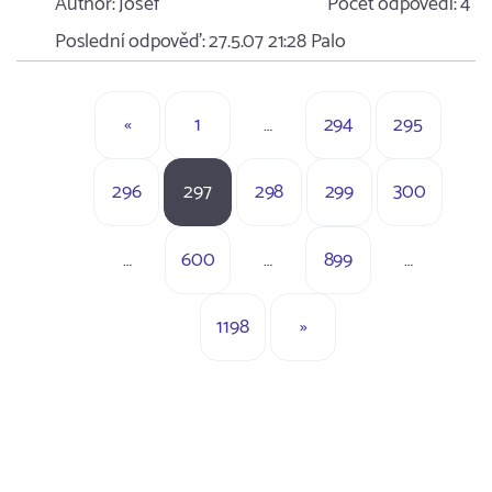
Author:
Josef
Počet odpovědí:
4
Poslední odpověď:
27.5.07 21:28
Palo
«
1
…
294
295
296
297
298
299
300
…
600
…
899
…
1198
»