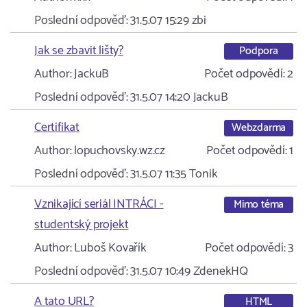
Poslední odpověď:
31.5.07 15:29
zbi
Jak se zbavit lišty?
Podpora
Author:
JackuB
Počet odpovědí:
2
Poslední odpověď:
31.5.07 14:20
JackuB
Certifikat
Webzdarma
Author:
lopuchovsky.wz.cz
Počet odpovědí:
1
Poslední odpověď:
31.5.07 11:35
Tonik
Vznikající seriál INTRÁCI -
Mimo téma
studentský projekt
Author:
Luboš Kovařík
Počet odpovědí:
3
Poslední odpověď:
31.5.07 10:49
ZdenekHQ
A tato URL?
HTML