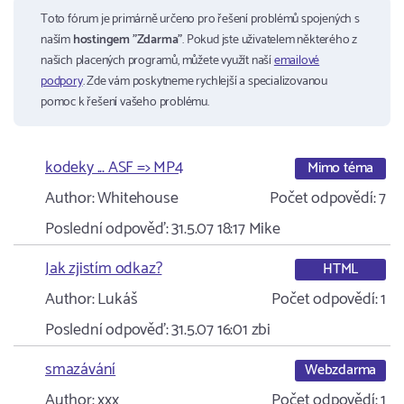
Toto fórum je primárně určeno pro řešení problémů spojených s
naším
hostingem "Zdarma"
. Pokud jste uživatelem některého z
našich placených programů, můžete využít naší
emailové
podpory
. Zde vám poskytneme rychlejší a specializovanou
pomoc k řešení vašeho problému.
kodeky ... ASF => MP4
Mimo téma
Author:
Whitehouse
Počet odpovědí:
7
Poslední odpověď:
31.5.07 18:17
Mike
Jak zjistím odkaz?
HTML
Author:
Lukáš
Počet odpovědí:
1
Poslední odpověď:
31.5.07 16:01
zbi
smazávání
Webzdarma
Author:
xxx
Počet odpovědí:
1