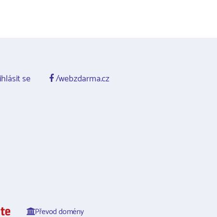
ihlásit se
/webzdarma.cz
Převod domény