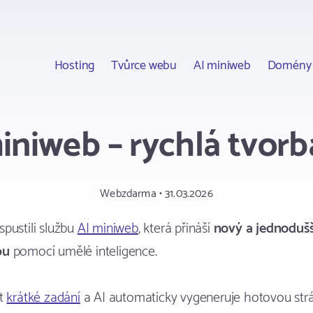
Hosting
Tvůrce webu
AI miniweb
Domény
miniweb – rychlá tvo
Webzdarma • 31.03.2026
pustili službu
AI miniweb
, která přináší
nový a jednoduš
bu
pomocí umělé inteligence.
at
krátké zadání
a AI automaticky vygeneruje hotovou strá