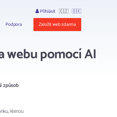
Přihlásit
🇨🇿
🇸🇰
Podpora
Založit web zdarma
rba webu pomocí AI
ší způsob
nku, kterou