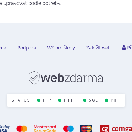
e upravovat podle potřeby.
rce
Podpora
WZ pro školy
Založit web
Př
STATUS
FTP
HTTP
SQL
PHP