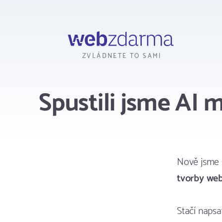
Webzdarma
ZVLÁDNETE TO SAMI
Spustili jsme AI 
Nově jsme s
tvorby we
Stačí naps