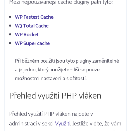
Mezi nejpoužívanější cache pluginy patří tyto:
WP Fastest Cache
W3 Total Cache
WP Rocket
WP Super cache
Při běžném použití jsou tyto pluginy zaměnitelné
a je jedno, který použijete – liší se pouze
možnostmi nastavení a složitostí.
Přehled využití PHP vláken
Přehled využití PHP vláken najdete v
administraci v sekci
Využití
. Jestliže vidíte, že vám