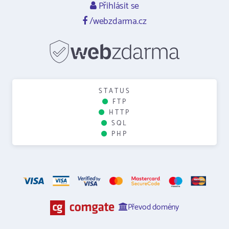
Přihlásit se
/webzdarma.cz
STATUS
FTP
HTTP
SQL
PHP
Převod domény