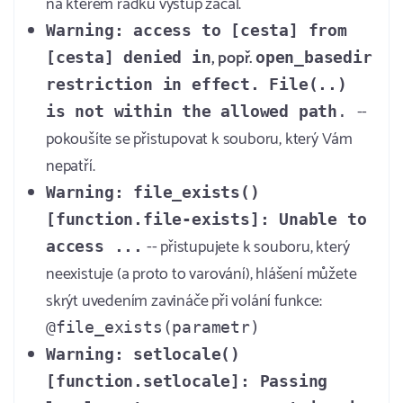
na kterém řádku výstup začal.
Warning: access to [cesta] from
, popř.
[cesta] denied in
open_basedir
restriction in effect. File(..)
--
is not within the allowed path
.
pokoušíte se přistupovat k souboru, který Vám
nepatří.
Warning: file_exists()
[function.file-exists]: Unable to
-- přistupujete k souboru, který
access ...
neexistuje (a proto to varování), hlášení můžete
skrýt uvedením zavináče při volání funkce:
@file_exists(parametr)
Warning: setlocale()
[function.setlocale]: Passing