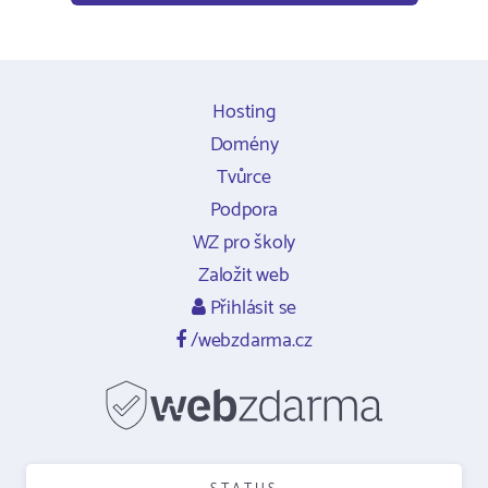
Hosting
Domény
Tvůrce
Podpora
WZ pro školy
Založit web
Přihlásit se
/webzdarma.cz