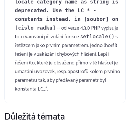
locale category name as string is
deprecated. Use the LC_* -
constants instead. in [soubor] on
-- od verze 4.3.0 PHP vypisuje
[cislo radku]
toto varování při volání funkce
s
setlocale()
řetězcem jako prvním parametrem. Jedno (horší)
řešení je v zakázání chybových hlášení. Lepší
řešení (to, které je obsaženo přímo v té hlášce) je
umazání uvozovek, resp. apostrofů kolem prvního
parametru tak, aby předávaný parametr byl
konstanta LC_*.
Důležitá témata