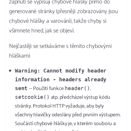
zapnutí se vypisují chybové hlášky přímo do
generované stránky (přesněji: zobrazovány jsou
chybové hlášky a varování), takže chyby si
všimnete hned, jak se objeví.
Nejčastěji se setkáváme s těmito chybovými
hláškami:
Warning: Cannot modify header
information - headers already
-- Použití funkce
,
sent
header()
atp. předcházel výstup kódu
setcookie()
stránky. Protokol HTTP vyžaduje, aby byly
všechny hlavičky odeslány před prvním výstupem.
Součástí chybové hlášky je, v kterém souboru a