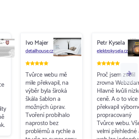
Ivo Majer
Petr Kysela
detailhouse.cz
elektrokysela.cz
Tvůrce webu mě
Proč jsem zvolil
mile překvapil, na
zrovna Webzda
ce
výběr byla široká
Hlavně kvůli nízk
škála šablon a
ceně. A o to víc
možných úprav.
překvapil výborn
ity
Tvoření probíhalo
propracovaný
ně
naprosto bez
Tvůrce webu. Vše
k.
problémů a rychle a
velmi přehledné 