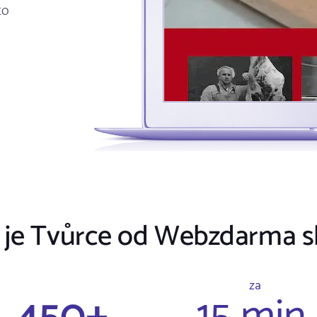
to
 je Tvůrce od Webzdarma s
za