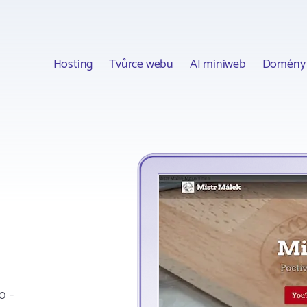
Hosting
Tvůrce webu
AI miniweb
Domény
o -