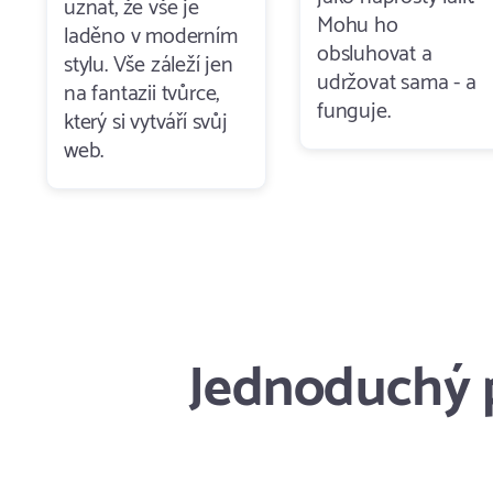
uznat, že vše je
Mohu ho
laděno v moderním
obsluhovat a
stylu. Vše záleží jen
udržovat sama - a
na fantazii tvůrce,
funguje.
který si vytváří svůj
web.
Jednoduchý p