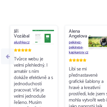
Jiří
Alena
Vozábal
Angelova
alushka.cz
pekinez-
pekinese-
kapkarosy.cz
Tvůrce webu je
velmi přehledný. I
Líbí se mi
amatér s ním
přednastavené
dokáže efektivně a s
grafické šablony a
jednoduchostí
hravé a kreativní
pracovat. Vše je
prostředí, kde jsem s
velmi jednoduše
mohla vytvořit web 
řešeno. Musím
jako naprostý laik.