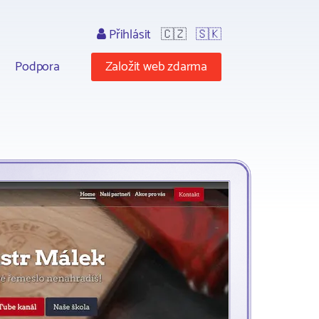
Přihlásit
🇨🇿
🇸🇰
Podpora
Založit web zdarma