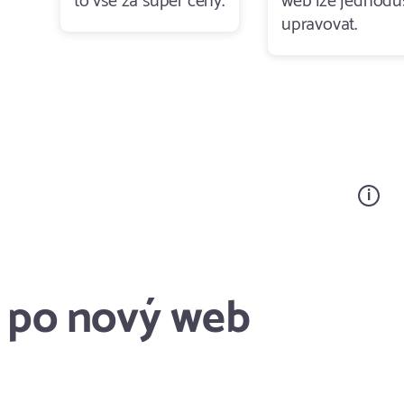
to vše za super ceny.
web lze jednodu
upravovat.
ž po nový web