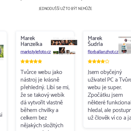
JEDNODUŠŠÍ UŽ TO BÝT NEMŮŽE
Marek
Marek
Hanzelka
Šudrla
markstylefoto.cz
florballanzhot.cz
Tvůrce webu jako
Jsem obyčejný
nástroj je krásně
uživatel PC a Tvůr
přehledný. Líbí se mi,
webu je super.
že se takový webík
Zpočátku jsem
dá vytvořit vlastně
některé funkcional
během chvilky a
hledal, ale postup
i
celkem bez
už člověk ví co a ja
i
nějakých složitých