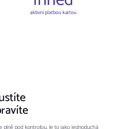
Ihned
aktivní platbou kartou
ustíte
pravíte
e plně pod kontrolou. Je to jako jednoduchá