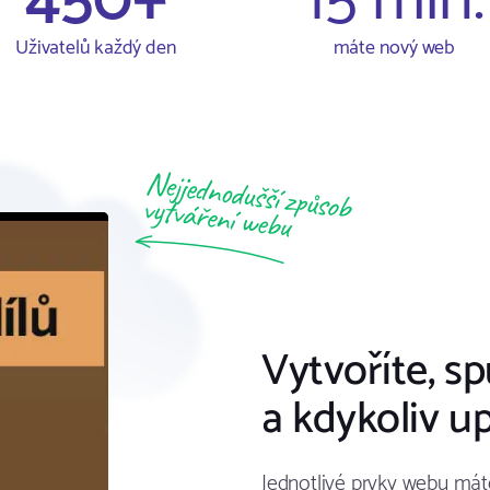
450+
15 min.
Uživatelů každý den
máte nový web
Vytvoříte, sp
a kdykoliv u
Jednotlivé prvky webu mát