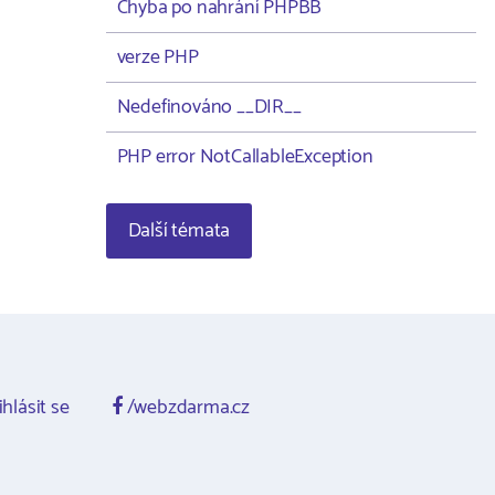
Chyba po nahrání PHPBB
verze PHP
Nedefinováno __DIR__
PHP error NotCallableException
Další témata
ihlásit se
/webzdarma.cz