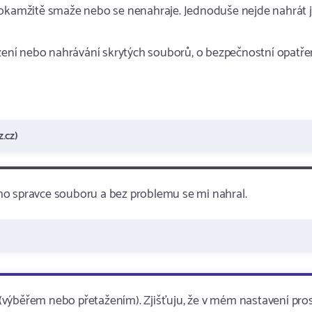
e okamžitě smaže nebo se nenahraje. Jednoduše nejde nahrát 
ení nebo nahrávání skrytých souborů, o bezpečnostní opatře
.cz)
ho spravce souboru a bez problemu se mi nahral.
(výběřem nebo přetažením). Zjišťuju, že v mém nastavení pro