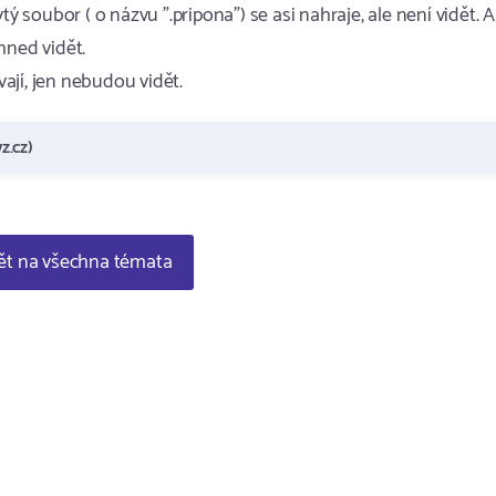
ý soubor ( o názvu ".pripona") se asi nahraje, ale není vidět. A
hned vidět.
ají, jen nebudou vidět.
z.cz)
t na všechna témata