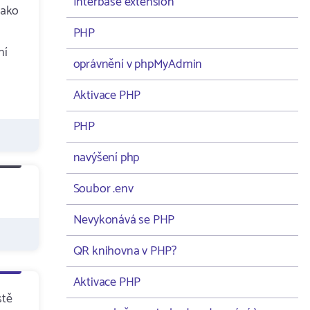
Interbase extension
jako
PHP
ní
oprávnění v phpMyAdmin
Aktivace PHP
PHP
navýšení php
Soubor .env
Nevykonává se PHP
QR knihovna v PHP?
Aktivace PHP
stě