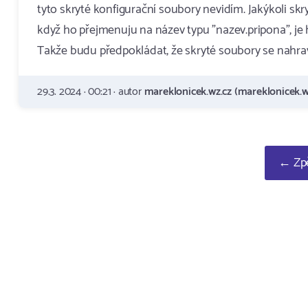
tyto skryté konfigurační soubory nevidím. Jakýkoli skryt
když ho přejmenuju na název typu "nazev.pripona", je 
Takže budu předpokládat, že skryté soubory se nahrav
29.3. 2024 · 00:21 · autor
mareklonicek.wz.cz (mareklonicek.w
← Zpě