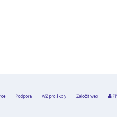
rce
Podpora
WZ pro školy
Založit web
Př