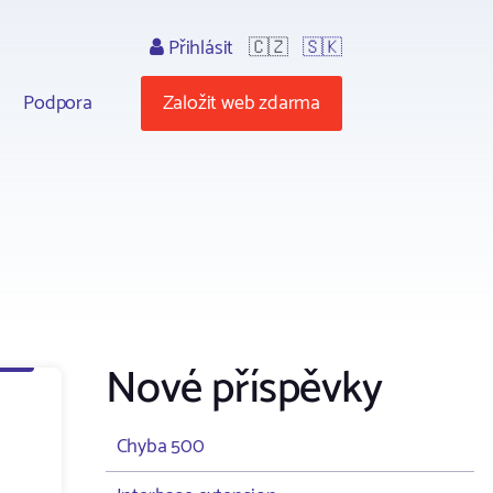
Přihlásit
🇨🇿
🇸🇰
Podpora
Založit web zdarma
Nové příspěvky
Chyba 500