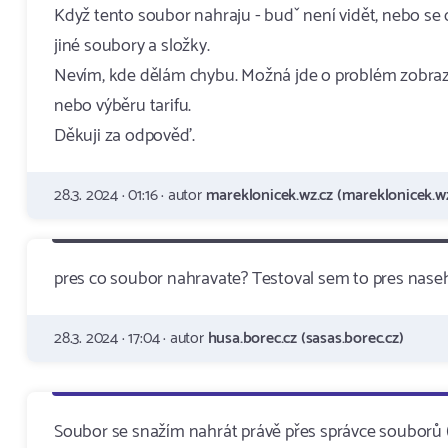
Když tento soubor nahraju - budˇ není vidět, nebo s
jiné soubory a složky.
Nevím, kde dělám chybu. Možná jde o problém zobraz
nebo výběru tarifu.
Děkuji za odpověď.
28.3. 2024 · 01:16 · autor
mareklonicek.wz.cz (mareklonicek.wz
pres co soubor nahravate? Testoval sem to pres nase
28.3. 2024 · 17:04 · autor
husa.borec.cz (sasas.borec.cz)
Soubor se snažím nahrát právě přes správce souborů 