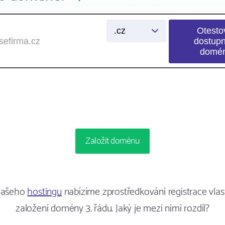
Založit doménu
našeho
hostingu
nabízíme zprostředkování registrace vla
založení domény 3. řádu. Jaký je mezi nimi rozdíl?