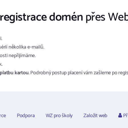
registrace domén
přes Web
i.
érií několika e-mailů.
osti nepřijímáme.
k.
platbu kartou
. Podrobný postup placení vám zašleme po regis
rce
Podpora
WZ pro školy
Založit web
Př