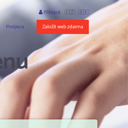
Přihlásit
🇨🇿
🇸🇰
Podpora
Založit web zdarma
énu