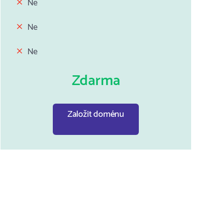
Ne
Ne
Ne
Zdarma
Založit doménu