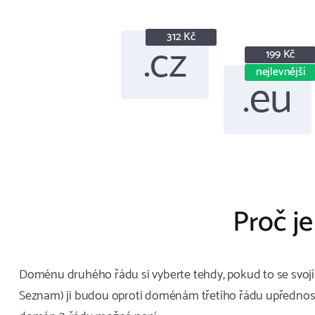
312 Kč
.cz
199 Kč
nejlevnější
.eu
Proč je
Doménu druhého řádu si vyberte tehdy, pokud to se svojí w
Seznam) ji budou oproti doménám třetího řádu upřednostň