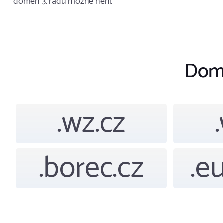
domén 3. řádu možné není.
Dom
.wz.cz
.borec.cz
.e