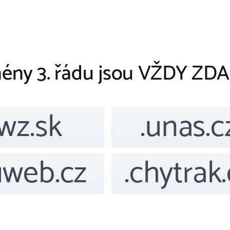
ény 3. řádu jsou VŽDY ZD
.wz.sk
.unas.c
uweb.cz
.chytrak.