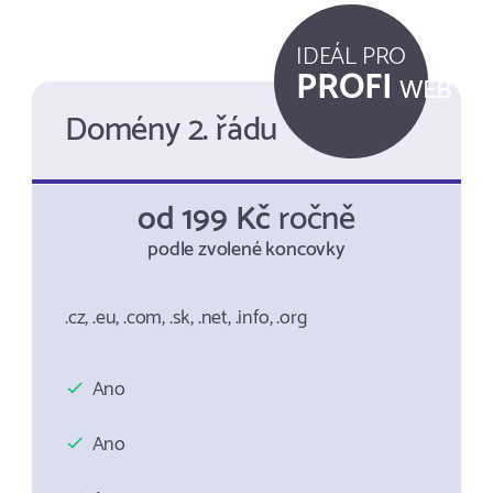
IDEÁL PRO
PROFI
WEB
Domény 2. řádu
od 199 Kč
ročně
podle zvolené koncovky
.cz, .eu, .com, .sk, .net, .info, .org
Ano
Ano