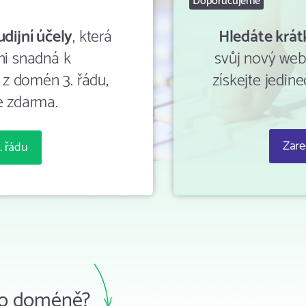
Doporučujeme
dijní účely
, která
Hledáte krá
ni snadná k
svůj nový web
 z domén 3. řádu,
získejte jedin
e zdarma.
Zare
. řádu
 po doméně?