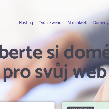
Hosting
Tvůrce webu
AI miniweb
Domény
berte si dom
pro svůj web