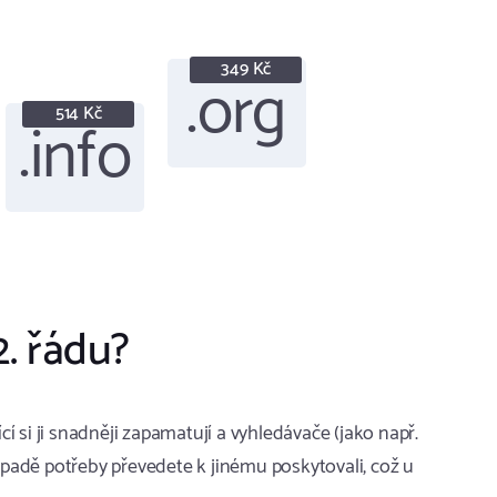
349 Kč
.org
514 Kč
.info
2. řádu?
 si ji snadněji zapamatují a vyhledávače (jako např.
padě potřeby převedete k jinému poskytovali, což u