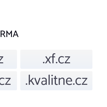
ARMA
z
.xf.cz
cz
.kvalitne.cz