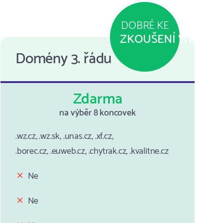
DOBRÉ KE
ZKOUŠENÍ WEBU
Domény 3. řádu
Zdarma
na výběr 8 koncovek
.wz.cz, .wz.sk, .unas.cz, .xf.cz,
.borec.cz, .euweb.cz, .chytrak.cz, .kvalitne.cz
Ne
Ne