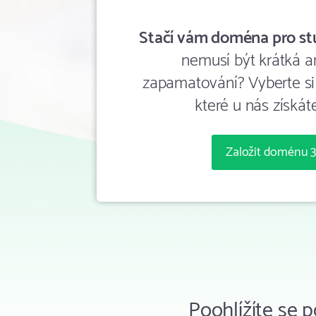
Stačí vám doména pro stu
nemusí být krátká a
zapamatování? Vyberte si
které u nás získát
Založit doménu 3
Poohlížíte se