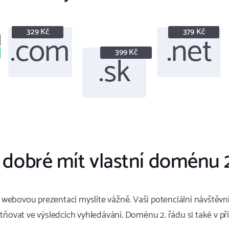
329 Kč
379 Kč
.com
.net
399 Kč
.sk
 dobré mít vlastní doménu 
ebovou prezentací myslíte vážně. Vaši potenciální návštěvnící
ovat ve výsledcích vyhledávání. Doménu 2. řádu si také v pří