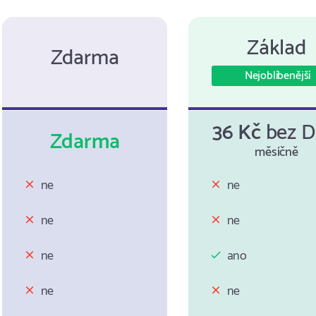
Základ
Zdarma
Nejoblíbenější
36 Kč
bez 
Zdarma
měsíčně
ne
ne
ne
ne
ne
ano
ne
ne