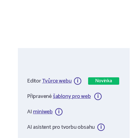
Editor
Tvůrce webu
Novinka
Připravené
šablony pro web
AI
miniweb
AI asistent pro tvorbu obsahu