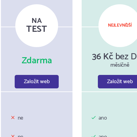
NA
TEST
NEJLEVNĚJŠÍ
36 Kč
bez 
Zdarma
měsíčně
Založit web
Založit web
ne
ano
ne
ano