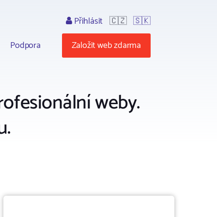
Přihlásit
🇨🇿
🇸🇰
Podpora
Založit web zdarma
profesionální weby.
u.