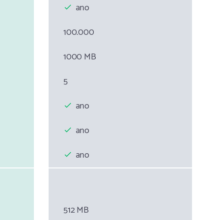
ano
100.000
1000 MB
5
ano
ano
ano
512 MB