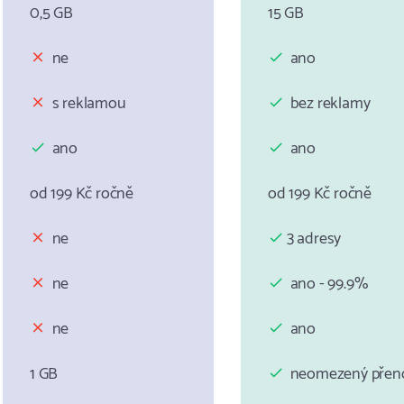
0,5 GB
15 GB
ne
ano
s reklamou
bez reklamy
ano
ano
od 199 Kč ročně
od 199 Kč ročně
ne
3 adresy
ne
ano - 99.9%
ne
ano
1 GB
neomezený přen