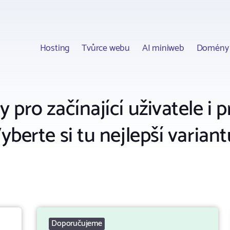
Hosting
Tvůrce webu
AI miniweb
Domény
pro začínající uživatele i 
yberte si tu nejlepší variant
Doporučujeme