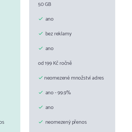
50 GB
ano
bez reklamy
ano
od 199 Kč ročně
neomezené množství adres
ano - 99.9%
ano
os
neomezený přenos