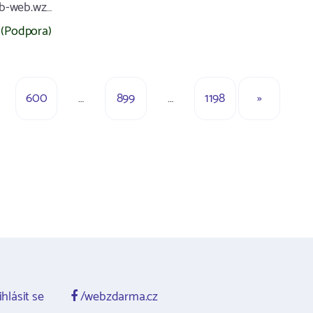
ob-web.wz…
(Podpora)
600
…
899
…
1198
»
ihlásit se
/webzdarma.cz