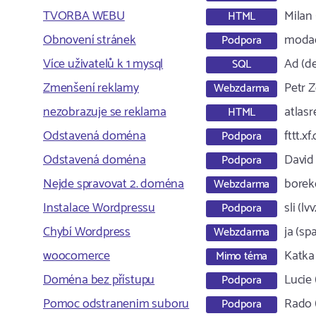
TVORBA WEBU
Milan
HTML
Obnovení stránek
modac
Podpora
Více uživatelů k 1 mysql
Ad (d
SQL
Zmenšení reklamy
Petr Z
Webzdarma
nezobrazuje se reklama
atlasr
HTML
Odstavená doména
fttt.xf.
Podpora
Odstavená doména
David 
Podpora
Nejde spravovat 2. doména
borek
Webzdarma
Instalace Wordpressu
sli (l
Podpora
Chybí Wordpress
ja (sp
Webzdarma
woocomerce
Katka
Mimo téma
Doména bez přístupu
Lucie 
Podpora
Pomoc odstranenim suboru
Rado (
Podpora