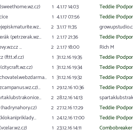
 (sweethome.wz.cz)
1
4.1.17 14:03
Teddie (Podpor
ice
1
4.1.17 07:56
Teddie (Podpor
ejepiskmaturite.wz…
2
3.1.17 11:35
growupstudio.c
erák (petrzerak.wz…
1
2.1.17 21:36
Teddie (Podpor
evy.wz.cz …
2
2.1.17 18:00
Rich M
cz (fttt.xf.cz)
1
31.12.16 19:35
Teddie (Podpor
(citycraft.wz.cz)
1
31.12.16 19:34
Teddie (Podpor
chovatel.webzdarma…
1
31.12.16 19:32
Teddie (Podpor
vvzcampanus.wz.cz)…
1
29.12.16 10:36
Teddie (Podpor
artaklubstrakonice…
2
28.12.16 14:13
spartaklubstra
 (hadrynahory.cz)
2
27.12.16 17:29
Teddie (Podpor
(klokanipriklady…
1
24.12.16 17:00
Teddie (Podpor
vcelar.wz.cz)
1
23.12.16 14:11
Combobreaker 