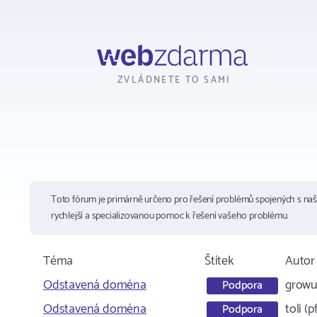
Webzdarma
ZVLÁDNETE TO SAMI
Toto fórum je primárně určeno pro řešení problémů spojených s na
rychlejší a specializovanou pomoc k řešení vašeho problému.
Téma
Štítek
Autor
Odstavená doména
growu
Podpora
Odstavená doména
toli (
Podpora