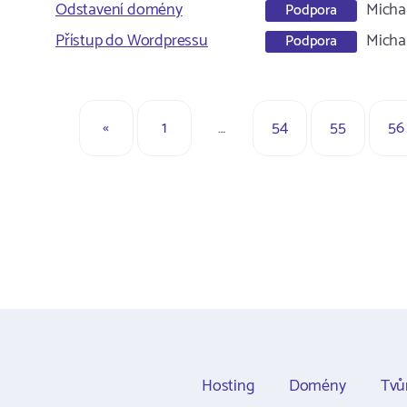
Odstavení domény
Micha
Podpora
Přístup do Wordpressu
Micha
Podpora
«
1
…
54
55
56
Hosting
Domény
Tvů