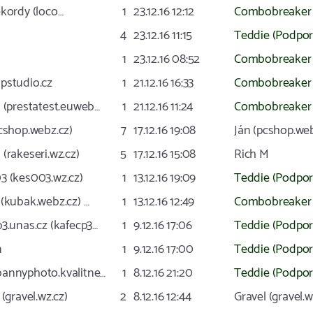
ekordy (loco…
1
23.12.16 12:12
Combobreaker 
4
23.12.16 11:15
Teddie (Podpor
1
23.12.16 08:52
Combobreaker 
pstudio.cz
1
21.12.16 16:33
Combobreaker 
a (prestatest.euweb…
1
21.12.16 11:24
Combobreaker 
cshop.webz.cz)
7
17.12.16 19:08
Ján (pcshop.web
(rakeseri.wz.cz)
5
17.12.16 15:08
Rich M
3 (kes003.wz.cz)
1
13.12.16 19:09
Teddie (Podpor
(kubak.webz.cz) …
1
13.12.16 12:49
Combobreaker 
3.unas.cz (kafecp3…
1
9.12.16 17:06
Teddie (Podpor
n
1
9.12.16 17:00
Teddie (Podpor
annyphoto.kvalitne…
1
8.12.16 21:20
Teddie (Podpor
 (gravel.wz.cz)
2
8.12.16 12:44
Gravel (gravel.w