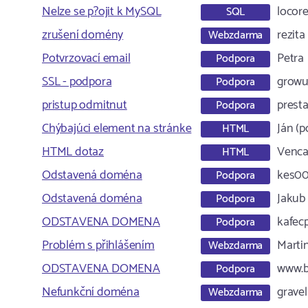
Nelze se p?ojit k MySQL
locor
SQL
zrušení domény
rezita
Webzdarma
Potvrzovací email
Petra
Podpora
SSL - podpora
growu
Podpora
pristup odmitnut
prest
Podpora
Chýbajúci element na stránke
Ján (p
HTML
HTML dotaz
Venca 
HTML
Odstavená doména
kes00
Podpora
Odstavená doména
Jakub 
Podpora
ODSTAVENA DOMENA
kafecp
Podpora
Problém s přihlášením
Marti
Webzdarma
ODSTAVENA DOMENA
www.b
Podpora
Nefunkční doména
gravel
Webzdarma