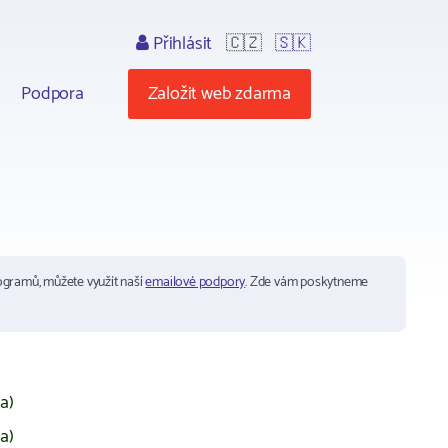
Přihlásit
🇨🇿
🇸🇰
Podpora
Založit web zdarma
ogramů, můžete využít naší
emailové podpory
. Zde vám poskytneme
a)
a)