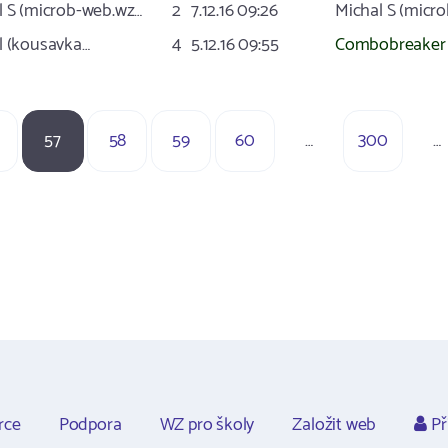
l S (microb-web.wz…
2
7.12.16 09:26
Michal S (micr
l (kousavka…
4
5.12.16 09:55
Combobreaker 
57
58
59
60
…
300
…
rce
Podpora
WZ pro školy
Založit web
Př