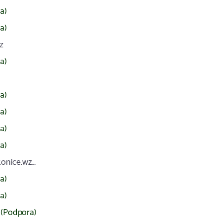
a)
a)
z
a)
a)
a)
a)
a)
konice.wz…
a)
a)
(Podpora)