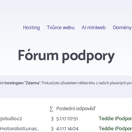
Hosting
Tvůrce webu
AI miniweb
Domény
Fórum podpory
ším
hostingem "Zdarma"
. Pokud jste uživatelem některého z našich placených pr
∑
Poslední odpověď
pstudio.cz
3
5.1.17 07:51
Teddie (Podpor
pfmotoroboti.unas…
3
4.1.17 14:04
Teddie (Podpor