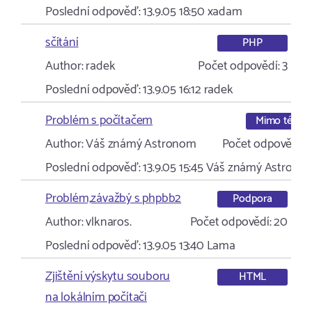
Poslední odpověď:
13.9.05 18:50
xadam
sčítání
PHP
Author:
radek
Počet odpovědí:
3
Poslední odpověď:
13.9.05 16:12
radek
Problém s počítačem
Mimo téma
Author:
Váš známý Astronom
Počet odpovědí:
9
Poslední odpověď:
13.9.05 15:45
Váš známý Astrono
Problém,závažbý s phpbb2
Podpora
Author:
vlknaros.
Počet odpovědí:
20
Poslední odpověď:
13.9.05 13:40
Lama
Zjištění výskytu souboru
HTML
na lokálním počítači