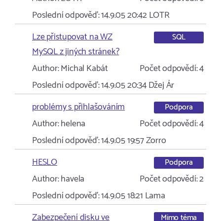
Poslední odpověď:
14.9.05 20:42
LOTR
Lze přistupovat na WZ
SQL
MySQL z jiných stránek?
Author:
Michal Kabát
Počet odpovědí:
4
Poslední odpověď:
14.9.05 20:34
Džej Ár
problémy s přihlašováním
Podpora
Author:
helena
Počet odpovědí:
4
Poslední odpověď:
14.9.05 19:57
Zorro
HESLO
Podpora
Author:
havela
Počet odpovědí:
2
Poslední odpověď:
14.9.05 18:21
Lama
Zabezpečení disku ve
Mimo téma