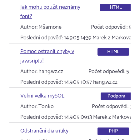
Jak mohu použít neznámý
HTML
font?
Author:
Mšamone
Počet odpovědí:
5
Poslední odpověď:
14.9.05 14:39
Marek z Markova
Pomoc ostranit chyby v
HTML
javasriptu!
Author:
hang.wz.cz
Počet odpovědí:
5
Poslední odpověď:
14.9.05 10:57
hang.wz.cz
Velmi velka mySQL
Podpora
Author:
Tonko
Počet odpovědí:
7
Poslední odpověď:
14.9.05 09:13
Marek z Markova
Odstranění diakritiky
PHP