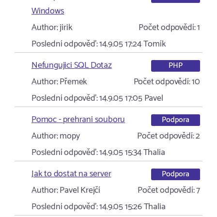
Windows
Author:
jirik
Počet odpovědí:
1
Poslední odpověď:
14.9.05 17:24
Tomík
Nefungujici SQL Dotaz
PHP
Author:
Přemek
Počet odpovědí:
10
Poslední odpověď:
14.9.05 17:05
Pavel
Pomoc - prehrani souboru
Podpora
Author:
mopy
Počet odpovědí:
2
Poslední odpověď:
14.9.05 15:34
Thalia
Jak to dostat na server
Podpora
Author:
Pavel Krejčí
Počet odpovědí:
7
Poslední odpověď:
14.9.05 15:26
Thalia