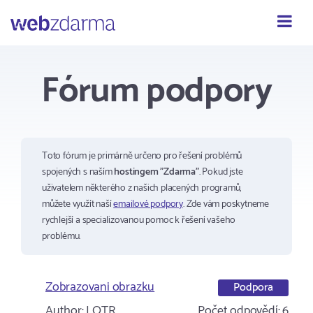
Webzdarma
Fórum podpory
Toto fórum je primárně určeno pro řešení problémů
spojených s naším
hostingem "Zdarma"
. Pokud jste
uživatelem některého z našich placených programů,
můžete využít naší
emailové podpory
. Zde vám poskytneme
rychlejší a specializovanou pomoc k řešení vašeho
problému.
Zobrazovani obrazku
Podpora
Author:
LOTR
Počet odpovědí:
6