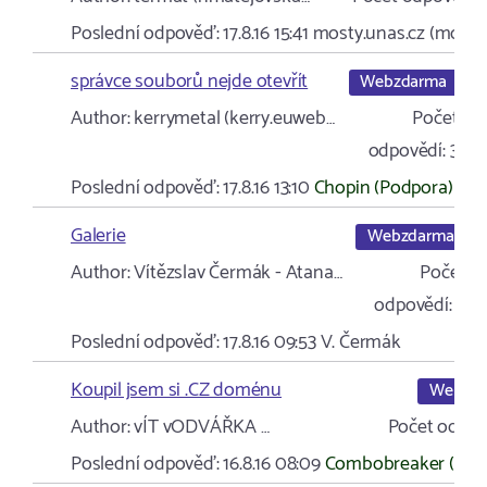
Poslední odpověď:
17.8.16 15:41
mosty.unas.cz (mosty
správce souborů nejde otevřít
Webzdarma
Author:
kerrymetal (kerry.euweb…
Počet
odpovědí:
3
Poslední odpověď:
17.8.16 13:10
Chopin (Podpora)
Galerie
Webzdarma
Author:
Vítězslav Čermák - Atana…
Počet
odpovědí:
2
Poslední odpověď:
17.8.16 09:53
V. Čermák
Koupil jsem si .CZ doménu
Webzd
Author:
vÍT vODVÁŘKA …
Počet odpov
Poslední odpověď:
16.8.16 08:09
Combobreaker (Pod