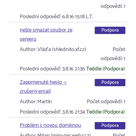
odpovědí:
1
Poslední odpověď:
6.8.16 15:18
L.T.
nelze smazat soubor ze
Podpora
serveru
Author:
Vláďa (shlednito.xf.cz)
Počet
odpovědí:
1
Poslední odpověď:
3.8.16 21:36
Teddie (Podpora)
Zapomenuté heslo ->
Podpora
zrušený email
Author:
Martin
Počet odpovědí:
1
Poslední odpověď:
3.8.16 21:34
Teddie (Podpora)
Problém s novou doménou
Podpora
Author:
Milan (miro-tec.webz.cz)
Počet