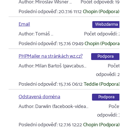
Author:
Miroslav Wisner …
Počet odpovědí:
19
Poslední odpověď:
20.7.16 11:12
Chopin (Podpora)
Email
Webzdarma
Author:
Tomáš …
Počet odpovědí:
2
Poslední odpověď:
15.7.16 09:49
Chopin (Podpora)
PHPMailer na stránkách wz.cz?
Podpora
Author:
Milan Bartoš (pavcabus…
Počet
odpovědí:
2
Poslední odpověď:
15.7.16 06:12
Teddie (Podpora)
Odstavená doména
Podpora
Author:
Darwiin (facebook-videa…
Počet
odpovědí:
3
Poslední odpověď:
12.7.16 12:22
Chopin (Podpora)