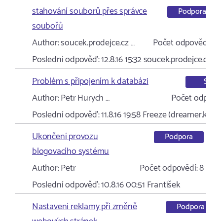
stahování souborů přes správce
Podpora
soubořů
Author:
soucek.prodejce.cz …
Počet odpovědí:
2
Poslední odpověď:
12.8.16 15:32
soucek.prodejce.cz …
Problém s připojením k databázi
SQL
Author:
Petr Hurych …
Počet odpově
Poslední odpověď:
11.8.16 19:58
Freeze (dreamer.kvali
Ukončení provozu
Podpora
blogovacího systému
Author:
Petr
Počet odpovědí:
8
Poslední odpověď:
10.8.16 00:51
František
Nastavení reklamy při změně
Podpora