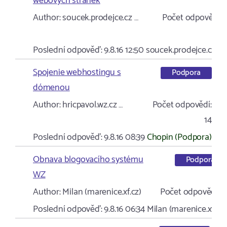
webových stránek
Author:
soucek.prodejce.cz …
Počet odpovědí:
2
Poslední odpověď:
9.8.16 12:50
soucek.prodejce.cz …
Spojenie webhostingu s
Podpora
dómenou
Author:
hricpavol.wz.cz …
Počet odpovědí:
14
Poslední odpověď:
9.8.16 08:39
Chopin (Podpora)
Obnava blogovacího systému
Podpora
WZ
Author:
Milan (marenice.xf.cz)
Počet odpovědí:
2
Poslední odpověď:
9.8.16 06:34
Milan (marenice.xf.cz)