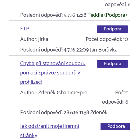
odpovědí:
6
Poslední odpověď:
5.7.16 12:18
Teddie (Podpora)
FTP
Podpora
Author:
Jirka
Počet odpovědí:
10
Poslední odpověď:
4.7.16 22:09
Jan Borůvka
Chyba při stahování souboru
Podpora
pomocí Správce souborů v
prohlížeči
Author:
Zdeněk (shanime-pro…
Počet
odpovědí:
6
Poslední odpověď:
28.6.16 11:38
Zdeněk
Jak odstranit moje firemní
Podpora
stránky