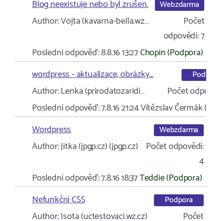
Blog neexistuje nebo byl zrušen.
Webzdarma
Author:
Vojta (kavarna-bella.wz…
Počet
odpovědí:
7
Poslední odpověď:
8.8.16 13:27
Chopin (Podpora)
wordpress - aktualizace, obrázky...
Podpora
Author:
Lenka (prirodatozaridi…
Počet odpověd
Poslední odpověď:
7.8.16 21:24
Vítězslav Čermák (ata
Wordpress
Webzdarma
Author:
Jitka (jpgp.cz) (jpgp.cz)
Počet odpovědí:
4
Poslední odpověď:
7.8.16 18:37
Teddie (Podpora)
Nefunkční CSS
Podpora
Author:
Isota (uctestovaci.wz.cz)
Počet