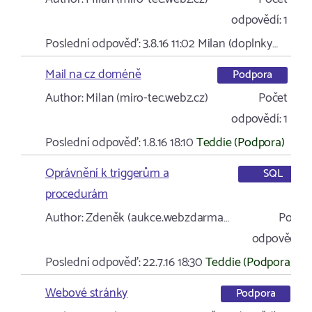
odpovědí:
1
Poslední odpověď:
3.8.16 11:02
Milan (doplnky…
Mail na cz doméně
Podpora
Author:
Milan (miro-tec.webz.cz)
Počet
odpovědí:
1
Poslední odpověď:
1.8.16 18:10
Teddie (Podpora)
Oprávnění k triggerům a
SQL
procedurám
Author:
Zdeněk (aukce.webzdarma…
Počet
odpovědí:
1
Poslední odpověď:
22.7.16 18:30
Teddie (Podpora)
Webové stránky
Podpora