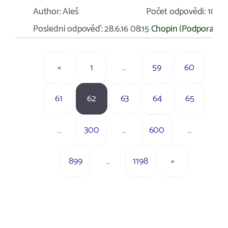
Author:
Aleš
Počet odpovědí:
10
Poslední odpověď:
28.6.16 08:15
Chopin (Podpora)
«
1
…
59
60
61
62
63
64
65
…
300
…
600
…
899
…
1198
»