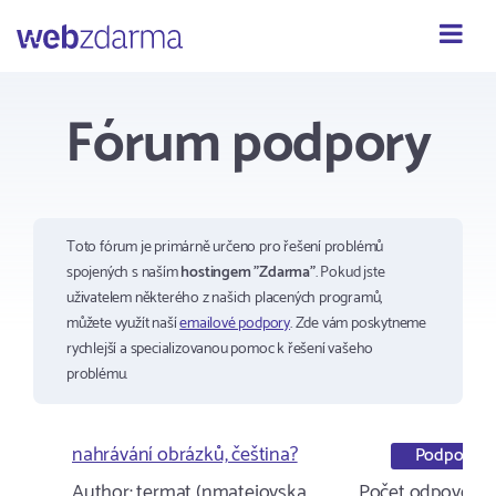
Webzdarma
Fórum podpory
Toto fórum je primárně určeno pro řešení problémů
spojených s naším
hostingem "Zdarma"
. Pokud jste
uživatelem některého z našich placených programů,
můžete využít naší
emailové podpory
. Zde vám poskytneme
rychlejší a specializovanou pomoc k řešení vašeho
problému.
nahrávání obrázků, čeština?
Podpora
Author:
termat (nmatejovska…
Počet odpovědí: