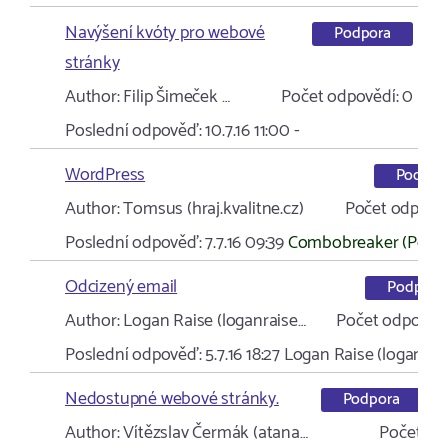
Navýšení kvóty pro webové
Podpora
stránky
Author:
Filip Šimeček …
Počet odpovědí:
0
Poslední odpověď:
10.7.16 11:00
-
WordPress
Podpor
Author:
Tomsus (hraj.kvalitne.cz)
Počet odpověd
Poslední odpověď:
7.7.16 09:39
Combobreaker (Podp
Odcizený email
Podpora
Author:
Logan Raise (loganraise…
Počet odpovědí
Poslední odpověď:
5.7.16 18:27
Logan Raise (loganrai
Nedostupné webové stránky.
Podpora
Author:
Vítězslav Čermák (atana…
Počet