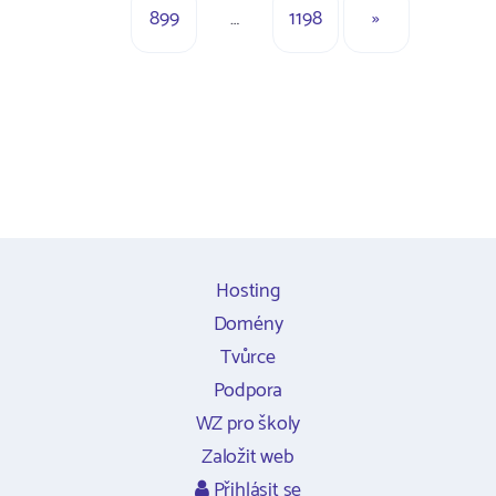
899
…
1198
»
Hosting
Domény
Tvůrce
Podpora
WZ pro školy
Založit web
Přihlásit se