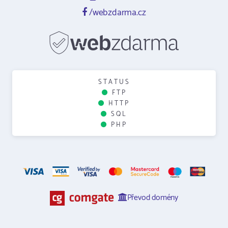
/webzdarma.cz
STATUS
FTP
HTTP
SQL
PHP
Převod domény