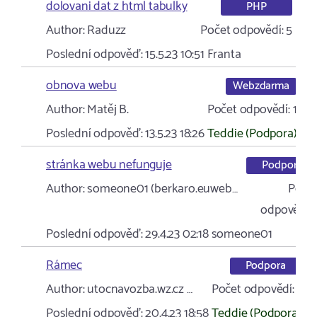
dolovani dat z html tabulky
PHP
Author:
Raduzz
Počet odpovědí:
5
Poslední odpověď:
15.5.23 10:51
Franta
obnova webu
Webzdarma
Author:
Matěj B.
Počet odpovědí:
1
Poslední odpověď:
13.5.23 18:26
Teddie (Podpora)
stránka webu nefunguje
Podpora
Author:
someone01 (berkaro.euweb…
Poče
odpovědí:
Poslední odpověď:
29.4.23 02:18
someone01
Rámec
Podpora
Author:
utocnavozba.wz.cz …
Počet odpovědí:
1
Poslední odpověď:
20.4.23 18:58
Teddie (Podpora)