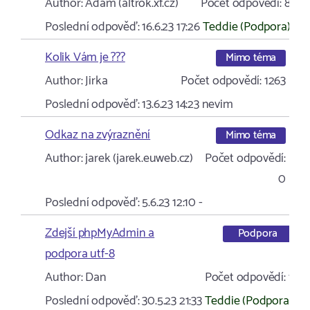
Author:
Adam (altrok.xf.cz)
Počet odpovědí:
8
Poslední odpověď:
16.6.23 17:26
Teddie (Podpora)
Kolik Vám je ???
Mimo téma
Author:
Jirka
Počet odpovědí:
1263
Poslední odpověď:
13.6.23 14:23
nevim
Odkaz na zvýraznění
Mimo téma
Author:
jarek (jarek.euweb.cz)
Počet odpovědí:
0
Poslední odpověď:
5.6.23 12:10
-
Zdejší phpMyAdmin a
Podpora
podpora utf-8
Author:
Dan
Počet odpovědí:
1
Poslední odpověď:
30.5.23 21:33
Teddie (Podpora)