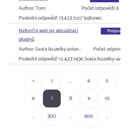
Author:
Tom
Počet odpovědí:
6
Poslední odpověď:
13.4.23 11:27
Sojkovec
Nefunční web po aktualizaci
Podpora
pluginů
Author:
Svata (kuzelky-avion…
Počet odpovědí:
Poslední odpověď:
12.4.23 14:36
Svata (kuzelky-avion
«
1
…
4
5
6
7
8
9
10
…
300
…
600
…