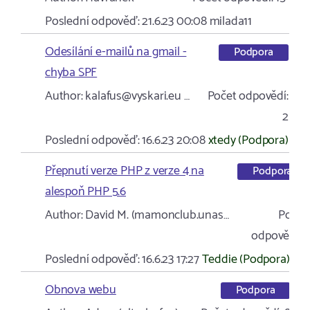
Poslední odpověď:
21.6.23 00:08
milada11
Odesílání e-mailů na gmail -
Podpora
chyba SPF
Author:
kalafus@vyskari.eu …
Počet odpovědí:
2
Poslední odpověď:
16.6.23 20:08
xtedy (Podpora)
Přepnutí verze PHP z verze 4 na
Podpora
alespoň PHP 5.6
Author:
David M. (mamonclub.unas…
Počet
odpovědí:
1
Poslední odpověď:
16.6.23 17:27
Teddie (Podpora)
Obnova webu
Podpora