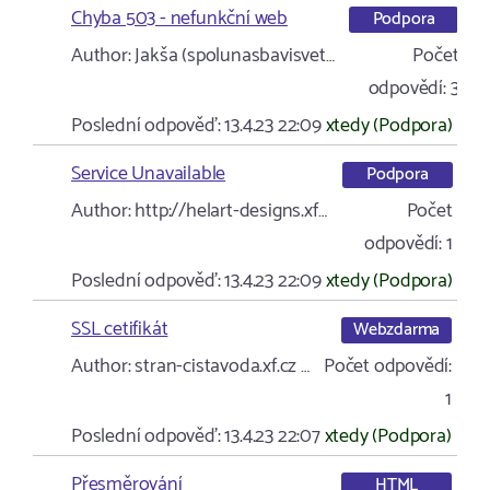
Chyba 503 - nefunkční web
Podpora
Author:
Jakša (spolunasbavisvet…
Počet
odpovědí:
3
Poslední odpověď:
13.4.23 22:09
xtedy (Podpora)
Service Unavailable
Podpora
Author:
http://helart-designs.xf…
Počet
odpovědí:
1
Poslední odpověď:
13.4.23 22:09
xtedy (Podpora)
SSL cetifikát
Webzdarma
Author:
stran-cistavoda.xf.cz …
Počet odpovědí:
1
Poslední odpověď:
13.4.23 22:07
xtedy (Podpora)
Přesměrování
HTML