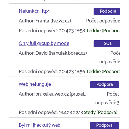
Nefunkční ftp4
Podpora
Author:
Franta (fve.wz.cz)
Počet odpovědí:
1
Poslední odpověď:
20.4.23 18:58
Teddie (Podpora)
Only full group by mode
SQL
Author:
David (hanulak.borec.cz)
Počet
odpovědí:
1
Poslední odpověď:
20.4.23 18:56
Teddie (Podpora)
Web nefunguje
Podpora
Author:
pruxel.euweb.cz (pruxel…
Počet
odpovědí:
3
Poslední odpověď:
13.4.23 22:13
xtedy (Podpora)
Byl mi jhackutý web
Podpora