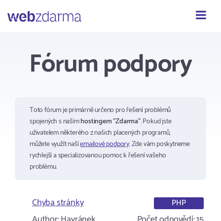
Webzdarma
Fórum podpory
Toto fórum je primárně určeno pro řešení problémů
spojených s naším
hostingem "Zdarma"
. Pokud jste
uživatelem některého z našich placených programů,
můžete využít naší
emailové podpory
. Zde vám poskytneme
rychlejší a specializovanou pomoc k řešení vašeho
problému.
Chyba stránky
PHP
Author:
Havránek
Počet odpovědí:
15