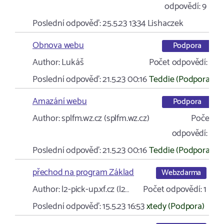
odpovědí:
9
Poslední odpověď:
25.5.23 13:34
Lishaczek
Obnova webu
Podpora
Author:
Lukáš
Počet odpovědí:
1
Poslední odpověď:
21.5.23 00:16
Teddie (Podpora)
Amazání webu
Podpora
Author:
splfm.wz.cz (splfm.wz.cz)
Počet
odpovědí:
1
Poslední odpověď:
21.5.23 00:16
Teddie (Podpora)
přechod na program Základ
Webzdarma
Author:
l2-pick-up.xf.cz (l2…
Počet odpovědí:
1
Poslední odpověď:
15.5.23 16:53
xtedy (Podpora)