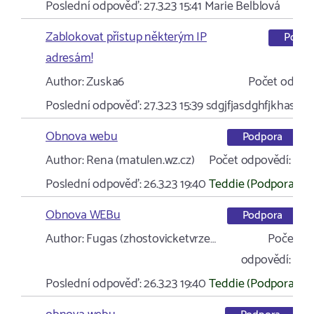
Poslední odpověď:
27.3.23 15:41
Marie Belblová
Zablokovat přístup některým IP
Podpo
adresám!
Author:
Zuska6
Počet odpově
Poslední odpověď:
27.3.23 15:39
sdgjfjasdghfjkhasdjk
Obnova webu
Podpora
Author:
Rena (matulen.wz.cz)
Počet odpovědí:
1
Poslední odpověď:
26.3.23 19:40
Teddie (Podpora)
Obnova WEBu
Podpora
Author:
Fugas (zhostovicketvrze…
Počet
odpovědí:
1
Poslední odpověď:
26.3.23 19:40
Teddie (Podpora)