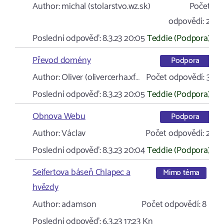
Author:
michal (stolarstvo.wz.sk)
Počet
odpovědí:
2
Poslední odpověď:
8.3.23 20:05
Teddie (Podpora)
Převod domény
Podpora
Author:
Oliver (olivercerha.xf…
Počet odpovědí:
3
Poslední odpověď:
8.3.23 20:05
Teddie (Podpora)
Obnova Webu
Podpora
Author:
Václav
Počet odpovědí:
2
Poslední odpověď:
8.3.23 20:04
Teddie (Podpora)
Seifertova báseň Chlapec a
Mimo téma
hvězdy
Author:
adamson
Počet odpovědí:
8
Poslední odpověď:
6.3.23 17:23
Kn