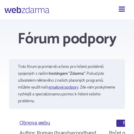
Webzdarma
Fórum podpory
Toto fórum je primárně určeno pro řešení problémů
spojených s naším
hostingem "Zdarma"
. Pokud jste
uživatelem některého z našich placených programů,
můžete využít naší
emailové podpory
. Zde vám poskytneme
rychlejší a specializovanou pomoc k řešení vašeho
problému.
Obnova webu
Podp
Author:
Roman (brandsecondhand…
Počet odpo