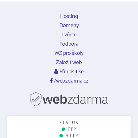
Hosting
Domény
Tvůrce
Podpora
WZ pro školy
Založit web
Přihlásit se
/webzdarma.cz
STATUS
FTP
HTTP