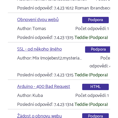
Poslední odpověď:
7.4.23 16:12
Roman (brandsecond
Obnovení dvou webů
Podpora
Author:
Tomas
Počet odpovědí:
1
Poslední odpověď:
7.4.23 13:15
Teddie (Podpora)
SSL - od někoho jiného
Podpora
Author:
Mix (mojebest2.mysteria…
Počet
odpovědí:
4
Poslední odpověď:
7.4.23 13:15
Teddie (Podpora)
Arduino - 400 Bad Request
HTML
Author:
Kuba
Počet odpovědí:
1
Poslední odpověď:
7.4.23 13:14
Teddie (Podpora)
Žádost o obnovu webu
Podpora