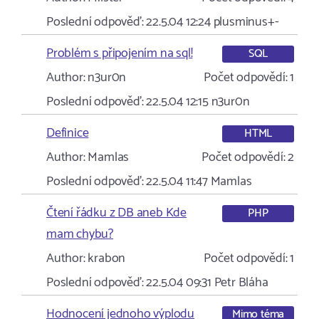
Poslední odpověď:
22.5.04 12:24
plusminus+-
Problém s připojením na sql!
SQL
Author:
n3ur0n
Počet odpovědí:
1
Poslední odpověď:
22.5.04 12:15
n3ur0n
Definice
HTML
Author:
Mamlas
Počet odpovědí:
2
Poslední odpověď:
22.5.04 11:47
Mamlas
Čtení řádku z DB aneb Kde
PHP
mam chybu?
Author:
krabon
Počet odpovědí:
1
Poslední odpověď:
22.5.04 09:31
Petr Bláha
Hodnocení jednoho výplodu
Mimo téma