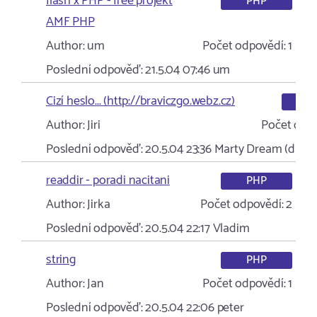
flash x PHP - free projekt
PHP
AMF PHP
Author:
um
Počet odpovědí:
1
Poslední odpověď:
21.5.04 07:46
um
Cizí heslo... (http://braviczgo.webz.cz)
Pod
Author:
Jiri
Počet odpo
Poslední odpověď:
20.5.04 23:36
Marty Dream (drea
readdir - poradi nacitani
PHP
Author:
Jirka
Počet odpovědí:
2
Poslední odpověď:
20.5.04 22:17
Vladim
string
PHP
Author:
Jan
Počet odpovědí:
1
Poslední odpověď:
20.5.04 22:06
peter