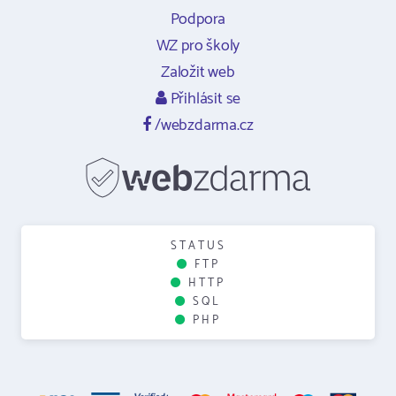
Podpora
WZ pro školy
Založit web
Přihlásit se
/webzdarma.cz
STATUS
FTP
HTTP
SQL
PHP