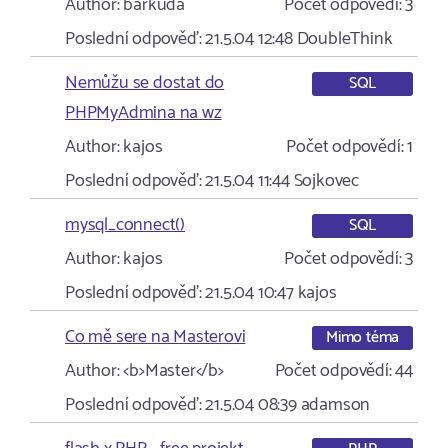
Author:
barkuda
Počet odpovědí:
3
Poslední odpověď:
21.5.04 12:48
DoubleThink
Nemůžu se dostat do
SQL
PHPMyAdmina na wz
Author:
kajos
Počet odpovědí:
1
Poslední odpověď:
21.5.04 11:44
Sojkovec
mysql_connect()
SQL
Author:
kajos
Počet odpovědí:
3
Poslední odpověď:
21.5.04 10:47
kajos
Co mě sere na Masterovi
Mimo téma
Author:
<b>Master</b>
Počet odpovědí:
44
Poslední odpověď:
21.5.04 08:39
adamson