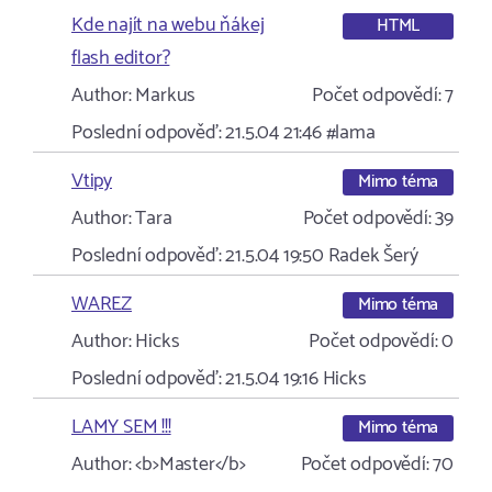
Kde najít na webu ňákej
HTML
flash editor?
Author:
Markus
Počet odpovědí:
7
Poslední odpověď:
21.5.04 21:46
#lama
Vtipy
Mimo téma
Author:
Tara
Počet odpovědí:
39
Poslední odpověď:
21.5.04 19:50
Radek Šerý
WAREZ
Mimo téma
Author:
Hicks
Počet odpovědí:
0
Poslední odpověď:
21.5.04 19:16
Hicks
LAMY SEM !!!
Mimo téma
Author:
<b>Master</b>
Počet odpovědí:
70