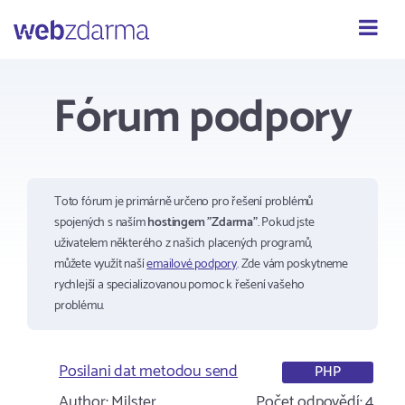
Webzdarma
Fórum podpory
Toto fórum je primárně určeno pro řešení problémů
spojených s naším
hostingem "Zdarma"
. Pokud jste
uživatelem některého z našich placených programů,
můžete využít naší
emailové podpory
. Zde vám poskytneme
rychlejší a specializovanou pomoc k řešení vašeho
problému.
Posilani dat metodou send
PHP
Author:
Milster
Počet odpovědí:
4