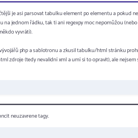
čtější je asi parsovat tabulku element po elementu a pokud ne
xťáku na jednom řádku, tak ti ani regexpy moc nepomůžou (nebo
někdo vyvrátí).
ci vývojářů php a sablotronu a zkusil tabulku/html stránku pro
ml zdroje (tedy nevalidní xml a umí si to opravit), ale nejsem 
ncit neuzavrene tagy.