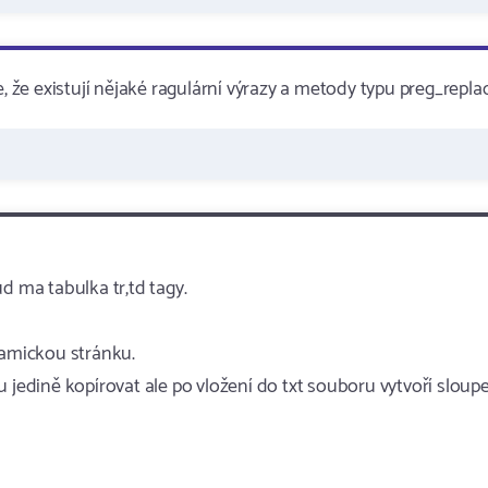
 je, že existují nějaké ragulární výrazy a metody typu preg_repla
d ma tabulka tr,td tagy.
namickou stránku.
 jedině kopírovat ale po vložení do txt souboru vytvoří sloup