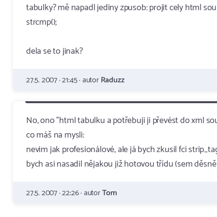
tabulky? mě napadl jediny zpusob: projit cely html so
strcmp();
dela se to jinak?
27.5. 2007 · 21:45 · autor
Raduzz
No, ono "html tabulku a potřebuji ji převést do xml s
co máš na mysli:
nevim jak profesionálové, ale já bych zkusil fci strip_
bych asi nasadil nějakou již hotovou třídu (sem děsně p
27.5. 2007 · 22:26 · autor
Tom