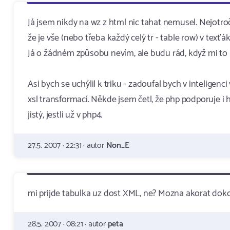
Já jsem nikdy na wz z html nic tahat nemusel. Nejotro
že je vše (nebo třeba každý celý tr - table row) v te
Já o žádném způsobu nevím, ale budu rád, když mi to 
Asi bych se uchýlil k triku - zadoufal bych v inteligen
xsl transformací. Někde jsem četl, že php podporuje i ht
jistý, jestli už v php4.
27.5. 2007 · 22:31 · autor
Non_E
mi prijde tabulka uz dost XML, ne? Mozna akorat doko
28.5. 2007 · 08:21 · autor
peta