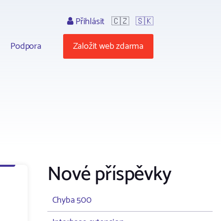
Přihlásit
🇨🇿
🇸🇰
Podpora
Založit web zdarma
Nové příspěvky
Chyba 500