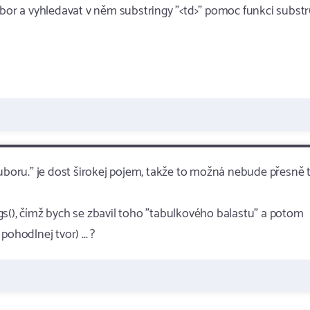
ubor a vyhledavat v něm substringy "<td>" pomoc funkci substr(
ouboru." je dost širokej pojem, takže to možná nebude přesně t
tags(), čímž bych se zbavil toho "tabulkového balastu" a potom
ohodlnej tvor) ... ?