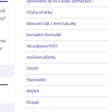
samovolně se mi z kodu odmazává \
víš,
Chyba stránky
 jo?
dolovani dat z html tabulky
kontaktní formulář
hnat
Aktualizace PHO
si
rozšíření přílohy
CRON
Ppocitadlo
NGINX
Drupal