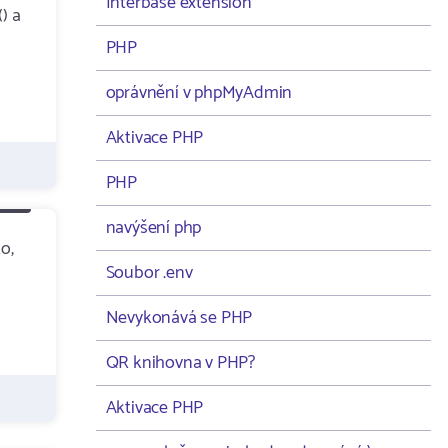
Interbase extension
) a
PHP
oprávnění v phpMyAdmin
Aktivace PHP
PHP
navýšení php
o,
Soubor .env
Nevykonává se PHP
QR knihovna v PHP?
Aktivace PHP