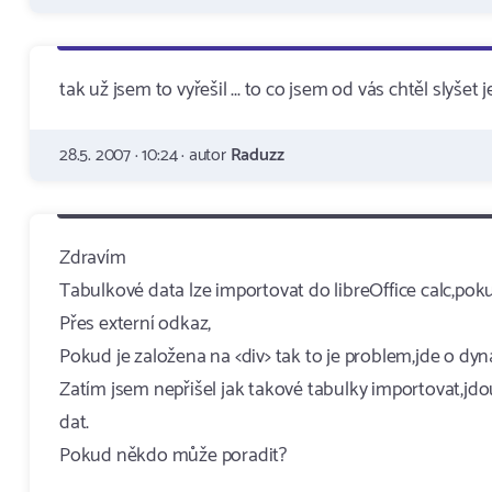
tak už jsem to vyřešil ... to co jsem od vás chtěl slyšet
28.5. 2007 · 10:24 · autor
Raduzz
Zdravím
Tabulkové data lze importovat do libreOffice calc,poku
Přes externí odkaz,
Pokud je založena na <div> tak to je problem,jde o dy
Zatím jsem nepřišel jak takové tabulky importovat,jdou
dat.
Pokud někdo může poradit?