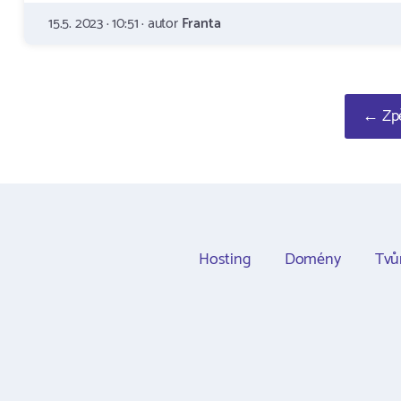
15.5. 2023 · 10:51 · autor
Franta
← Zpě
Hosting
Domény
Tvů