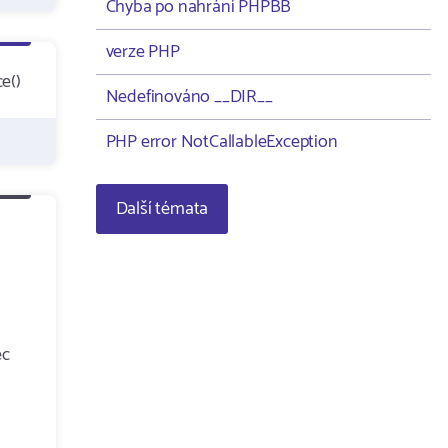
Chyba po nahrání PHPBB
verze PHP
ce()
Nedefinováno __DIR__
PHP error NotCallableException
Další témata
ec