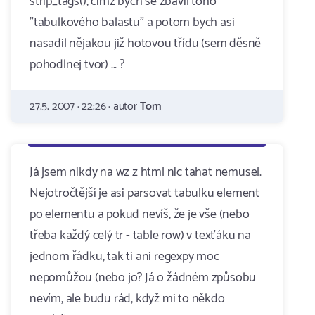
strip_tags(), čímž bych se zbavil toho
"tabulkového balastu" a potom bych asi
nasadil nějakou již hotovou třídu (sem děsně
pohodlnej tvor) ... ?
27.5. 2007 · 22:26 · autor
Tom
Já jsem nikdy na wz z html nic tahat nemusel.
Nejotročtější je asi parsovat tabulku element
po elementu a pokud nevíš, že je vše (nebo
třeba každý celý tr - table row) v texťáku na
jednom řádku, tak ti ani regexpy moc
nepomůžou (nebo jo? Já o žádném způsobu
nevím, ale budu rád, když mi to někdo