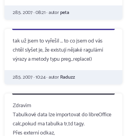
28.5. 2007 · 08:21 · autor
peta
tak už jsem to vyřešil ... to co jsem od vás
chtěl slyšet je, že existují nějaké ragulární
výrazy a metody typu preg_replace()
28.5. 2007 · 10:24 · autor
Raduzz
Zdravím
Tabulkové data lze importovat do libreOffice
calc,pokud ma tabulka tr,td tagy.
Přes externí odkaz,