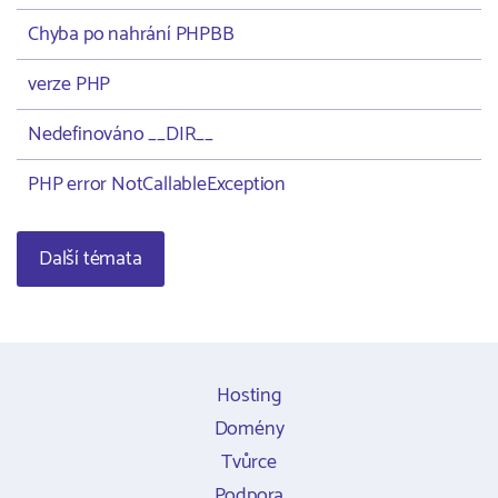
Chyba po nahrání PHPBB
verze PHP
Nedefinováno __DIR__
PHP error NotCallableException
Další témata
Hosting
Domény
Tvůrce
Podpora