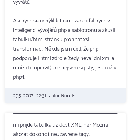
vyvrátí).
Asi bych se uchýlil k triku - zadoufal bych v
inteligenci vývojářů php a sablotronu a zkusil
tabulku/html stránku prohnat xsl
transformací. Někde jsem četl, že php
podporuje i html zdroje (tedy nevalidní xml a
umí si to opravit), ale nejsem si jistý, jestli už v
php4.
27.5. 2007 · 22:31 · autor
Non_E
mi prijde tabulka uz dost XML, ne? Mozna
akorat dokoncit neuzavrene tagy.