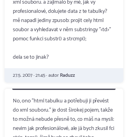
xml souboru. a zajimalo by mě, jak vy
profesionalové, dolujete data z te tabulky?
mě napadl jediny zpusob: projit cely html
soubor a vyhledavat v něm substringy "<td>"
pomoc funkci substr() a strcmp();
dela se to jinak?
27.5. 2007 · 21:45 · autor
Raduzz
No, ono "html tabulku a potřebuji ji převést
do xml souboru." je dost širokej pojem, takže
to možná nebude přesně to, co máš na mysli:
nevim jak profesionálové, ale já bych zkusil fci