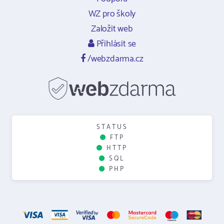
WZ pro školy
Založit web
Přihlásit se
/webzdarma.cz
STATUS
FTP
HTTP
SQL
PHP