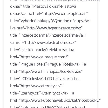
okna/" title="Plastová okna">Plastová
okna</a> | <a href="http://www.nakupka.cz/ "
title="Výhodné nákupy">Výhodné nákupy</a>
| <a href="http://www.hyperinzerce.cz/wz"
title="Inzerce zdarma">Inzerce zdarma</a> |
<a href="http://www.elektrohome.cz/"
title="elektro, pračky">elektro</a> | <a
href="http://www.a-prague.com/"
title="Prague Hotels">Prague Hotels</a> | <a
href="http://www.hifishop.cz/lcd-televize"
title="LCD televize">LCD televize</a> | <a
href="http://www.eternity.cz/"
title="Eternity.cz ">Eternity.cz </a> | <a
href="http://www.kuptonawebu.cz/kat/notebooky/"
title="Notebooky od 8500">Notebooky od