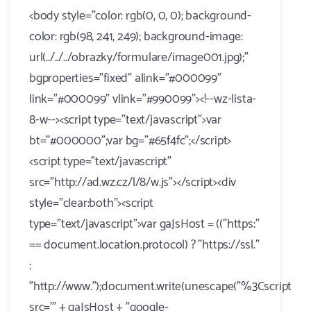
<body style="color: rgb(0, 0, 0); background-
color: rgb(98, 241, 249); background-image:
url(../../../obrazky/formulare/image001.jpg);"
bgproperties="fixed" alink="#000099"
link="#000099" vlink="#990099"><!--wz-lista-
8-w--><script type="text/javascript">var
bt="#000000";var bg="#65f4fc";</script>
<script type="text/javascript"
src="http://ad.wz.cz/l/8/w.js"></script><div
style="clear:both"><script
type="text/javascript">var gaJsHost = (("https:"
== document.location.protocol) ? "https://ssl."
:
"http://www.");document.write(unescape("%3Cscript
src='" + gaJsHost + "google-