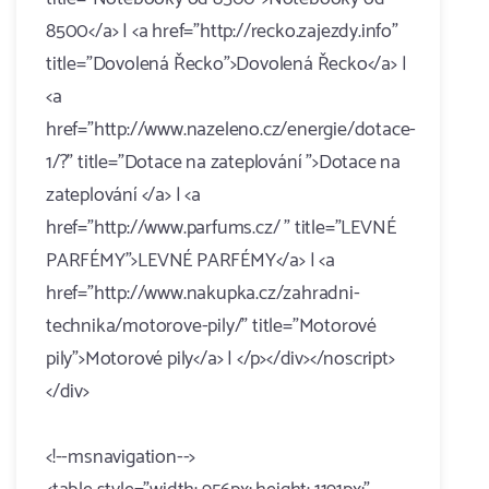
8500</a> | <a href="http://recko.zajezdy.info"
title="Dovolená Řecko">Dovolená Řecko</a> |
<a
href="http://www.nazeleno.cz/energie/dotace-
1/?" title="Dotace na zateplování ">Dotace na
zateplování </a> | <a
href="http://www.parfums.cz/ " title="LEVNÉ
PARFÉMY">LEVNÉ PARFÉMY</a> | <a
href="http://www.nakupka.cz/zahradni-
technika/motorove-pily/" title="Motorové
pily">Motorové pily</a> | </p></div></noscript>
</div>
<!--msnavigation-->