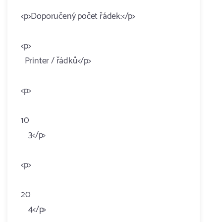
<p>Doporučený počet řádek:</p>
<p>
Printer / řádků</p>
<p>
10
3</p>
<p>
20
4</p>