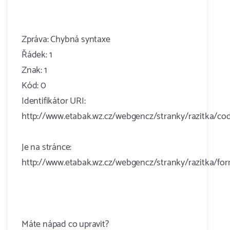
Zpráva: Chybná syntaxe
Řádek: 1
Znak: 1
Kód: 0
Identifikátor URI:
http://www.etabak.wz.cz/webgencz/stranky/razitka/co
Je na stránce:
http://www.etabak.wz.cz/webgencz/stranky/razitka/fo
Máte nápad co upravit?