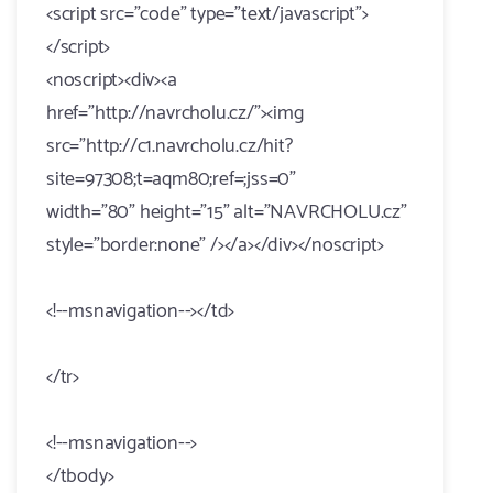
<script src="code" type="text/javascript">
</script>
<noscript><div><a
href="http://navrcholu.cz/"><img
src="http://c1.navrcholu.cz/hit?
site=97308;t=aqm80;ref=;jss=0"
width="80" height="15" alt="NAVRCHOLU.cz"
style="border:none" /></a></div></noscript>
<!--msnavigation--></td>
</tr>
<!--msnavigation-->
</tbody>