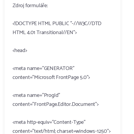
Zdroj formuláře:
<!DOCTYPE HTML PUBLIC "-//W3C//DTD
HTML 4.01 Transitional//EN">
<head>
<meta name="GENERATOR"
content="Microsoft FrontPage 5.0">
<meta name="ProgId"
content="FrontPage.Editor.Document">
<meta http-equiv="Content-Type"
content="text/html; charset=windows-1250">