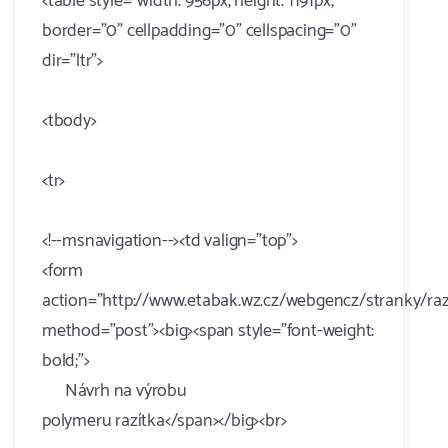
<table style="width: 956px; height: 1191px;"
border="0" cellpadding="0" cellspacing="0"
dir="ltr">
<tbody>
<tr>
<!--msnavigation--><td valign="top">
<form
action="http://www.etabak.wz.cz/webgencz/stranky/razi
method="post"><big><span style="font-weight:
bold;">
Návrh na výrobu
polymeru razítka</span></big><br>