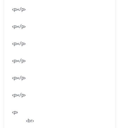
<p></p>
<p></p>
<p></p>
<p></p>
<p></p>
<p></p>
<p>
<br>