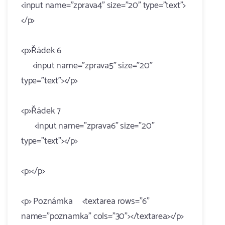
<input name="zprava4" size="20" type="text">
</p>
<p>Řádek 6
<input name="zprava5" size="20"
type="text"></p>
<p>Řádek 7
<input name="zprava6" size="20"
type="text"></p>
<p></p>
<p> Poznámka <textarea rows="6"
name="poznamka" cols="30"></textarea></p>