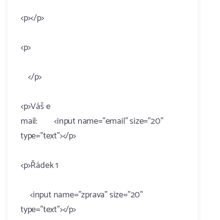
<p></p>
<p>
</p>
<p>Váš e
mail: <input name="email" size="20"
type="text"></p>
<p>Řádek 1
<input name="zprava" size="20"
type="text"></p>