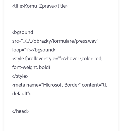
<title>Komu Zprava</title>
<bgsound
src="../../../obrazky/formulare/press.wav"
loop="1"></bgsound>
<style fprolloverstyle="">A:hover {color: red;
font-weight: bold}
</style>
<meta name="Microsoft Border" content="tl,
default">
</head>