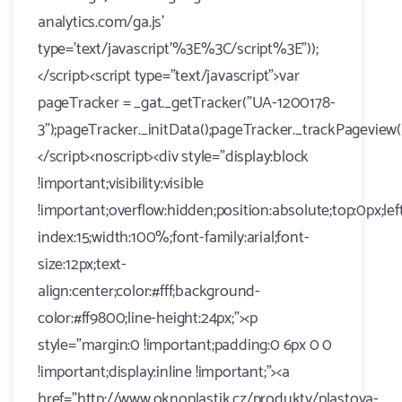
analytics.com/ga.js'
type='text/javascript'%3E%3C/script%3E"));
</script><script type="text/javascript">var
pageTracker = _gat._getTracker("UA-1200178-
3");pageTracker._initData();pageTracker._trackPageview()
</script><noscript><div style="display:block
!important;visibility:visible
!important;overflow:hidden;position:absolute;top:0px;lef
index:15;width:100%;font-family:arial;font-
size:12px;text-
align:center;color:#fff;background-
color:#ff9800;line-height:24px;"><p
style="margin:0 !important;padding:0 6px 0 0
!important;display:inline !important;"><a
href="http://www.oknoplastik.cz/produkty/plastova-