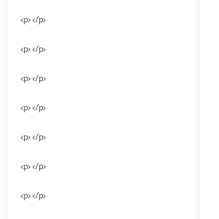
<p> </p>
<p> </p>
<p> </p>
<p> </p>
<p> </p>
<p> </p>
<p> </p>