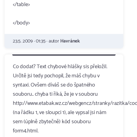
</table>
</body>
23.5. 2009 · 01:35 · autor
Havránek
Co dodat? Text chybové hlášky sis přeložil.
Určitě jsi tedy pochopil, že máš chybu v
syntaxi. Ovšem díváš se do špatného
souboru.. chyba ti říká, že je v souboru
http://www.etabak.wz.cz/webgencz/stranky/razitka/co
(na řádku 1, ve sloupci 1), ale vypsal jsi nám
sem (úplně zbytečně) kód souboru
form4.html.