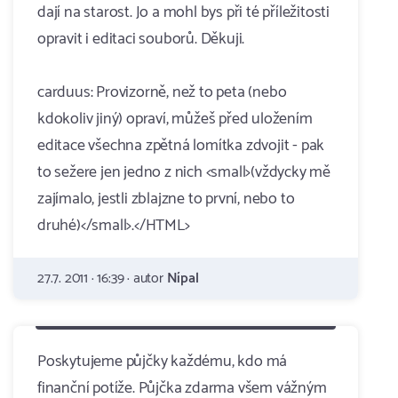
dají na starost. Jo a mohl bys při té příležitosti
opravit i editaci souborů. Děkuji.
carduus: Provizorně, než to peta (nebo
kdokoliv jiný) opraví, můžeš před uložením
editace všechna zpětná lomítka zdvojit - pak
to sežere jen jedno z nich <small>(vždycky mě
zajímalo, jestli zblajzne to první, nebo to
druhé)</small>.</HTML>
27.7. 2011 · 16:39 · autor
Nípal
Poskytujeme půjčky každému, kdo má
finanční potíže. Půjčka zdarma všem vážným