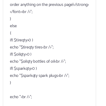
order anything on the previous page!</strong>
</font><br />";
}
else
{
if( $tireqty>0 )
echo "$tireqty tires<br />";
if( $oilqty>0 )
echo "$oilqty bottles of oil<br />";
if( $sparkqty>0 )
echo "$sparkqty spark plugs<br />";
}
echo "<br />";