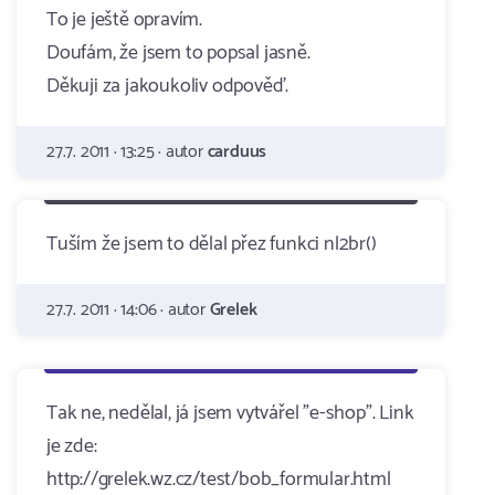
To je ještě opravím.
Doufám, že jsem to popsal jasně.
Děkuji za jakoukoliv odpověď.
27.7. 2011 · 13:25 · autor
carduus
Tuším že jsem to dělal přez funkci nl2br()
27.7. 2011 · 14:06 · autor
Grelek
Tak ne, nedělal, já jsem vytvářel "e-shop". Link
je zde:
http://grelek.wz.cz/test/bob_formular.html