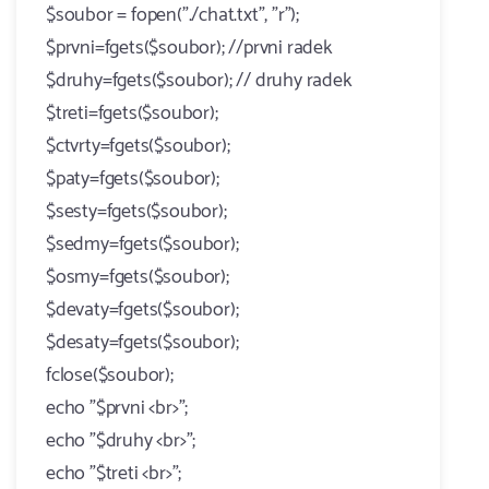
$soubor = fopen("./chat.txt", "r");
$prvni=fgets($soubor); //prvni radek
$druhy=fgets($soubor); // druhy radek
$treti=fgets($soubor);
$ctvrty=fgets($soubor);
$paty=fgets($soubor);
$sesty=fgets($soubor);
$sedmy=fgets($soubor);
$osmy=fgets($soubor);
$devaty=fgets($soubor);
$desaty=fgets($soubor);
fclose($soubor);
echo "$prvni <br>";
echo "$druhy <br>";
echo "$treti <br>";