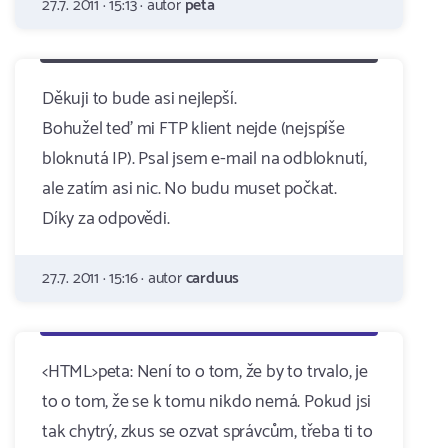
27.7. 2011 · 15:13 · autor
peta
Děkuji to bude asi nejlepší.
Bohužel teď mi FTP klient nejde (nejspíše
bloknutá IP). Psal jsem e-mail na odbloknutí,
ale zatím asi nic. No budu muset počkat.
Díky za odpovědi.
27.7. 2011 · 15:16 · autor
carduus
<HTML>peta: Není to o tom, že by to trvalo, je
to o tom, že se k tomu nikdo nemá. Pokud jsi
tak chytrý, zkus se ozvat správcům, třeba ti to