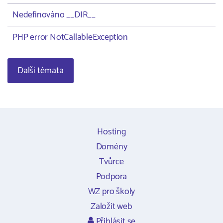
Nedefinováno __DIR__
PHP error NotCallableException
Další témata
Hosting
Domény
Tvůrce
Podpora
WZ pro školy
Založit web
Přihlásit se