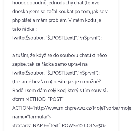
hoooooooodně jednoduchý chat (teprve
dneska jsem se začal koukat po tom, jak se v
php píše) a mám problém. V mém kodu je
tato řádka :
fwrite($soubor, "$_POST[text]"."\n$prvni");
a tuším, že když se do souboru chat.txt něco
zapíše, tak se řádka samo upraví na
fwrite($soubor, "$_POST[text]"."n$prvni");
(to samé bez \ u n) nevíte jak je o možné?
Raději sem dám celý kod, který s tím souvisí :
<form METHOD="POST"
ACTION="http://www.michprev.wz.cz/MojeTvorba/moje
name="formular">
<textarea NAME="text" ROWS=10 COLS=50>