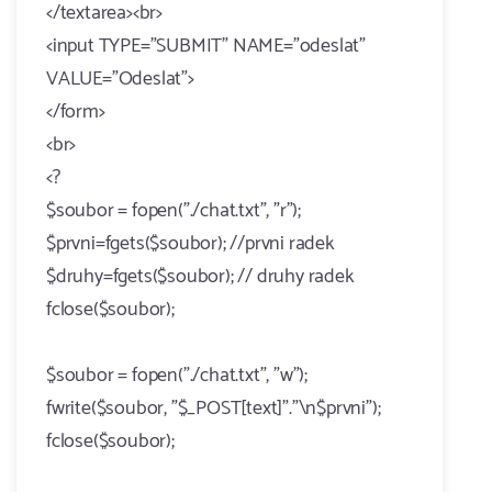
</textarea><br>
<input TYPE="SUBMIT" NAME="odeslat"
VALUE="Odeslat">
</form>
<br>
<?
$soubor = fopen("./chat.txt", "r");
$prvni=fgets($soubor); //prvni radek
$druhy=fgets($soubor); // druhy radek
fclose($soubor);
$soubor = fopen("./chat.txt", "w");
fwrite($soubor, "$_POST[text]"."\n$prvni");
fclose($soubor);