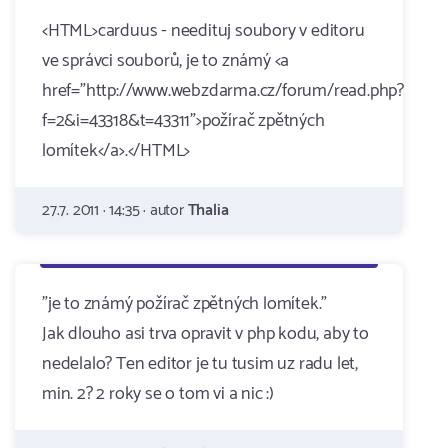
<HTML>carduus - needituj soubory v editoru
ve správci souborů, je to známý <a
href="http://www.webzdarma.cz/forum/read.php?
f=2&i=43318&t=43311">požírač zpětných
lomítek</a>.</HTML>
27.7. 2011 · 14:35 · autor
Thalia
"je to známý požírač zpětných lomítek."
Jak dlouho asi trva opravit v php kodu, aby to
nedelalo? Ten editor je tu tusim uz radu let,
min. 2? 2 roky se o tom vi a nic :)