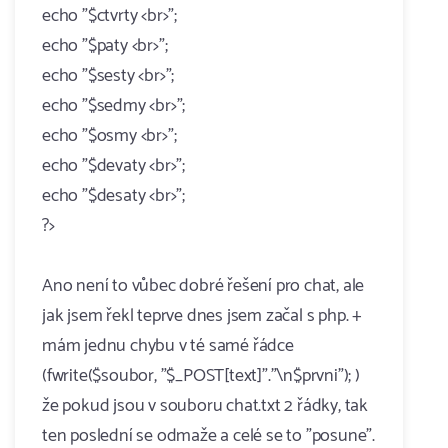
echo "$ctvrty <br>";
echo "$paty <br>";
echo "$sesty <br>";
echo "$sedmy <br>";
echo "$osmy <br>";
echo "$devaty <br>";
echo "$desaty <br>";
?>
Ano není to vůbec dobré řešení pro chat, ale
jak jsem řekl teprve dnes jsem začal s php. +
mám jednu chybu v té samé řádce
(fwrite($soubor, "$_POST[text]"."\n$prvni"); )
že pokud jsou v souboru chat.txt 2 řádky, tak
ten poslední se odmaže a celé se to "posune".