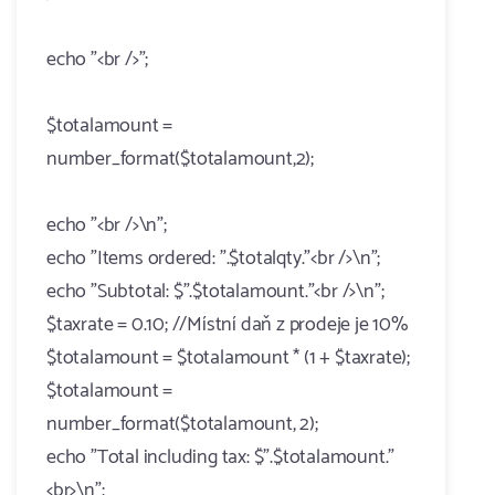
echo "<br />";
$totalamount =
number_format($totalamount,2);
echo "<br />\n";
echo "Items ordered: ".$totalqty."<br />\n";
echo "Subtotal: $".$totalamount."<br />\n";
$taxrate = 0.10; //Místní daň z prodeje je 10%
$totalamount = $totalamount * (1 + $taxrate);
$totalamount =
number_format($totalamount, 2);
echo "Total including tax: $".$totalamount."
<br>\n";