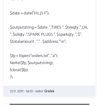
$date = date("H:i, jS F");
$outputstring = $date .",TIRES ". $tireqty .",OIL
". $oilqty .",SPARK PLUGS ". $sparkqty .", $".
$totalamount . "," . $address."\n";
$fp = fopen("orders.txt", "a");
fwrite($fp, $outputstring);
fclose($fp);
?>
27.7. 2011 · 14:10 · autor
Grelek