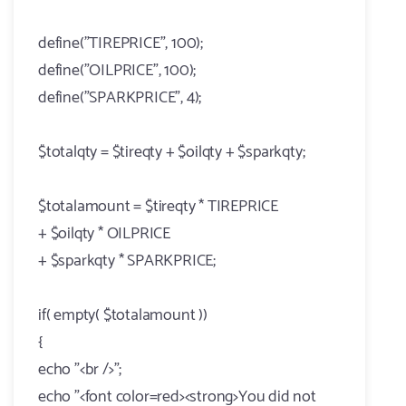
define("TIREPRICE", 100);
define("OILPRICE", 100);
define("SPARKPRICE", 4);
$totalqty = $tireqty + $oilqty + $sparkqty;
$totalamount = $tireqty * TIREPRICE
+ $oilqty * OILPRICE
+ $sparkqty * SPARKPRICE;
if( empty( $totalamount ))
{
echo "<br />";
echo "<font color=red><strong>You did not