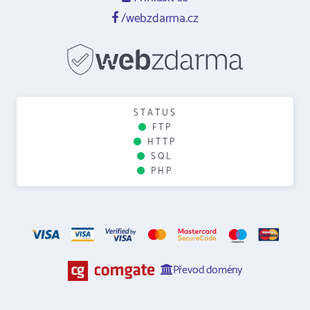
/webzdarma.cz
STATUS
FTP
HTTP
SQL
PHP
Převod domény