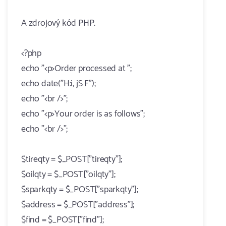
A zdrojový kód PHP.
<?php
echo "<p>Order processed at ";
echo date("H:i, jS F");
echo "<br />";
echo "<p>Your order is as follows";
echo "<br />";
$tireqty = $_POST["tireqty"];
$oilqty = $_POST["oilqty"];
$sparkqty = $_POST["sparkqty"];
$address = $_POST["address"];
$find = $_POST["find"];