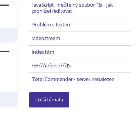
JavaScript - nečitelný soubor *.js - jak
prohlížet/editovat
Problém s textem
videostream
index.html
GB///refresh///JS
m
Total Commander - server nenalezen
Další témata