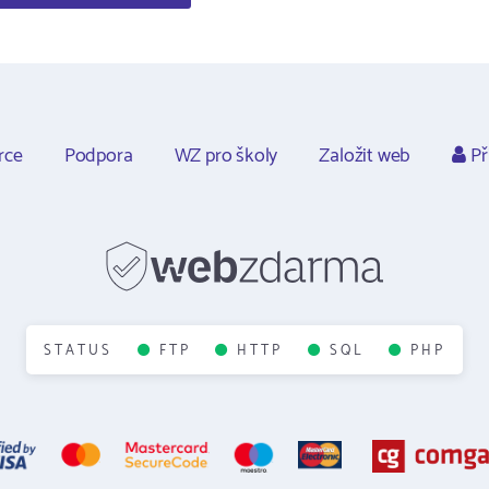
rce
Podpora
WZ pro školy
Založit web
Př
STATUS
FTP
HTTP
SQL
PHP