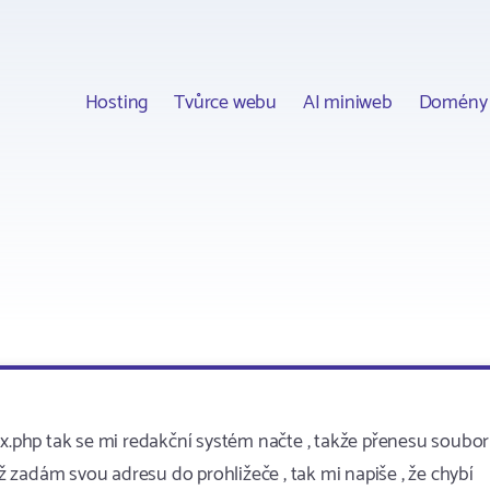
Hosting
Tvůrce webu
AI miniweb
Domény
ex.php tak se mi redakční systém načte , takže přenesu soubor
yž zadám svou adresu do prohližeče , tak mi napiše , že chybí