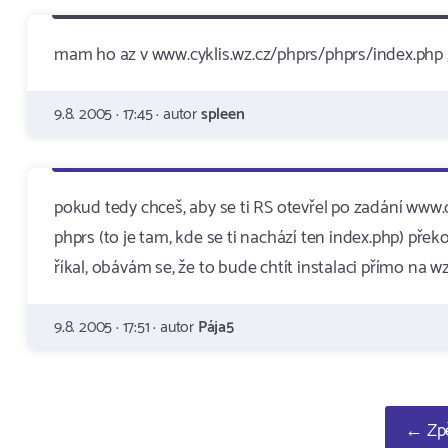
mam ho az v www.cyklis.wz.cz/phprs/phprs/index.php 
9.8. 2005 · 17:45 · autor
spleen
pokud tedy chceš, aby se ti RS otevřel po zadání www.c
phprs (to je tam, kde se ti nachází ten index.php) překo
říkal, obávám se, že to bude chtít instalaci přímo na wz
9.8. 2005 · 17:51 · autor
Pája5
← Zpě