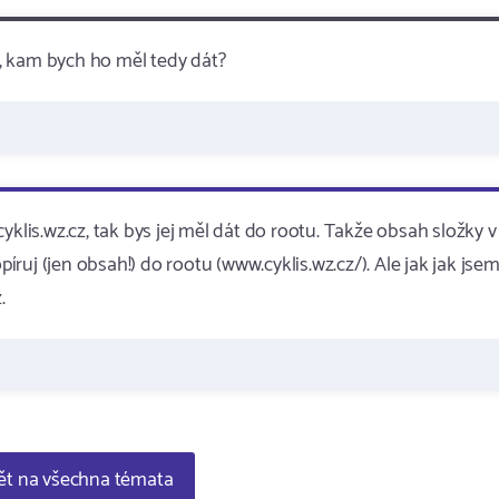
, kam bych ho měl tedy dát?
yklis.wz.cz, tak bys jej měl dát do rootu. Takže obsah složky v
píruj (jen obsah!) do rootu (www.cyklis.wz.cz/). Ale jak jak jse
.
t na všechna témata