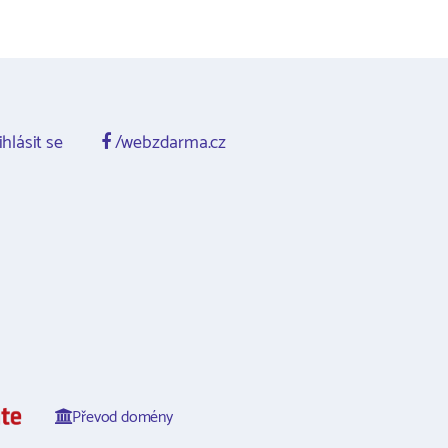
ihlásit se
/webzdarma.cz
Převod domény