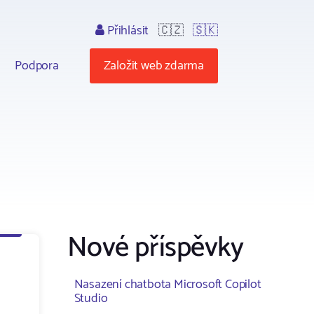
Přihlásit
🇨🇿
🇸🇰
Podpora
Založit web zdarma
Nové příspěvky
Nasazení chatbota Microsoft Copilot
Studio