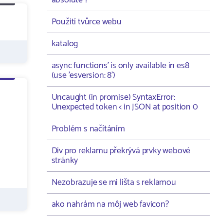
absolute ?
Použití tvůrce webu
katalog
async functions' is only available in es8
(use 'esversion: 8')
Uncaught (in promise) SyntaxError:
Unexpected token < in JSON at position 0
Problém s načítáním
Div pro reklamu překrývá prvky webové
stránky
Nezobrazuje se mi lišta s reklamou
ako nahrám na môj web favicon?