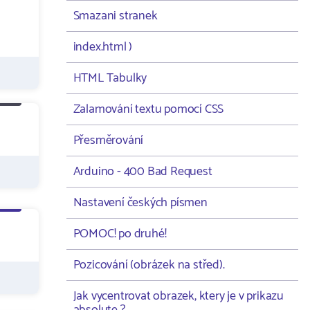
Smazani stranek
index.html )
HTML Tabulky
Zalamování textu pomocí CSS
Přesměrování
Arduino - 400 Bad Request
Nastavení českých písmen
POMOC! po druhé!
Pozicování (obrázek na střed).
Jak vycentrovat obrazek, ktery je v prikazu