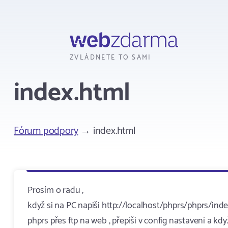
Webzdarma
ZVLÁDNETE TO SAMI
index.html
Fórum podpory
→ index.html
Prosím o radu ,
když si na PC napiši http://localhost/phprs/phprs/ind
phprs přes ftp na web , přepíši v config nastavení a kd