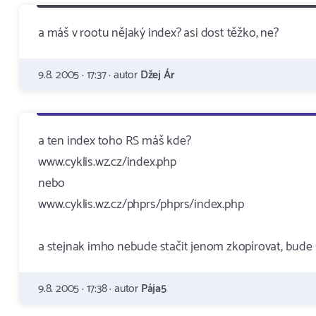
a máš v rootu nějaký index? asi dost těžko, ne?
9.8. 2005 · 17:37 · autor
Džej Ár
a ten index toho RS máš kde?
www.cyklis.wz.cz/index.php
nebo
www.cyklis.wz.cz/phprs/phprs/index.php
a stejnak imho nebude stačit jenom zkopírovat, bude 
9.8. 2005 · 17:38 · autor
Pája5