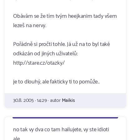
Obávám se že tím tvým heejkanim tady všem
lezeš na nervy.
Pořádně si pročti tohle. Já už na to byl také
odkázán od jiných uživatelů:
http://stare.cz/otazky/
je to dlouhý, ale fakticky ti to pomůže..
30.8. 2005 · 14:29 · autor
Maikis
no tak vy dva co tam hailujete, vy ste idioti
ale...