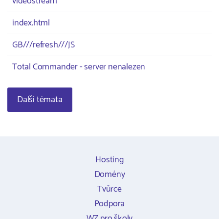
videostream
index.html
GB///refresh///JS
Total Commander - server nenalezen
Další témata
Hosting
Domény
Tvůrce
Podpora
WZ pro školy