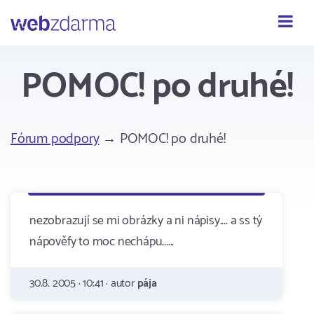
Webzdarma
POMOC! po druhé!
Fórum podpory
→ POMOC! po druhé!
nezobrazují se mi obrázky a ni nápisy.... a ss tý
nápověfy to moc nechápu......
30.8. 2005 · 10:41 · autor
pája