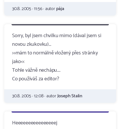
30.8. 2005 · 11:56 · autor
pája
Sorry, byl jsem chvilku mimo (dával jsem si
novou zkukovku)...
>>mám to normálně vložený přes stránky
jako<<
Tohle vážně nechápu....
Co používáš za editor?
30.8. 2005 · 12:08 · autor
Joseph Stalin
Heeeeeeeeeeeeeeeej