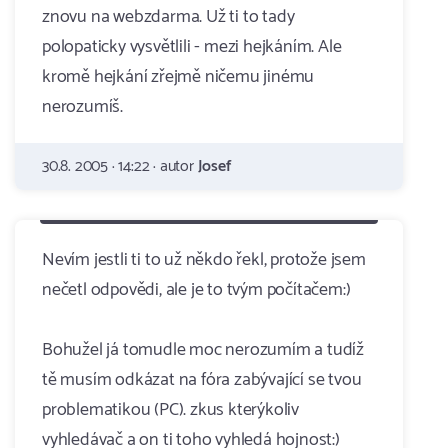
znovu na webzdarma. Už ti to tady
polopaticky vysvětlili - mezi hejkáním. Ale
kromě hejkání zřejmě ničemu jinému
nerozumíš.
30.8. 2005 · 14:22 · autor
Josef
Nevím jestli ti to už někdo řekl, protože jsem
nečetl odpovědi, ale je to tvým počítačem:)
Bohužel já tomudle moc nerozumím a tudíž
tě musím odkázat na fóra zabývající se tvou
problematikou (PC). zkus kterýkoliv
vyhledávač a on ti toho vyhledá hojnost:)