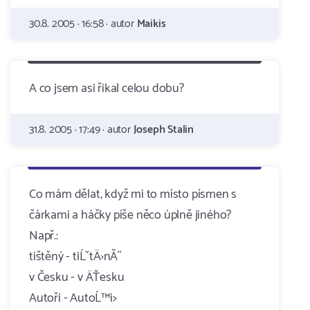
30.8. 2005 · 16:58 · autor
Maikis
A co jsem asi řikal celou dobu?
31.8. 2005 · 17:49 · autor
Joseph Stalin
Co mám dělat, když mi to místo písmen s
čárkami a háčky píše něco úplně jiného?
Např.:
tištěný - tiĹˇtÄ›nĂ˝
v Česku - v ÄŤesku
Autoři - AutoĹ™i>