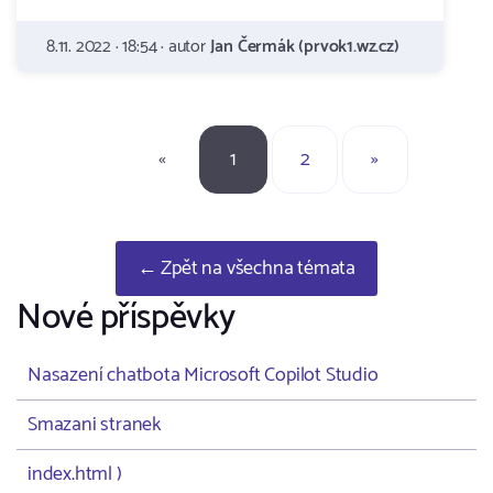
8.11. 2022 · 18:54 · autor
Jan Čermák (prvok1.wz.cz)
«
1
2
»
← Zpět na všechna témata
Nové příspěvky
Nasazení chatbota Microsoft Copilot Studio
Smazani stranek
index.html )