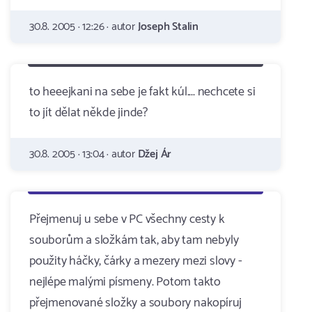
30.8. 2005 · 12:26 · autor
Joseph Stalin
to heeejkani na sebe je fakt kúl.... nechcete si
to jít dělat někde jinde?
30.8. 2005 · 13:04 · autor
Džej Ár
Přejmenuj u sebe v PC všechny cesty k
souborům a složkám tak, aby tam nebyly
použity háčky, čárky a mezery mezi slovy -
nejlépe malými písmeny. Potom takto
přejmenované složky a soubory nakopíruj