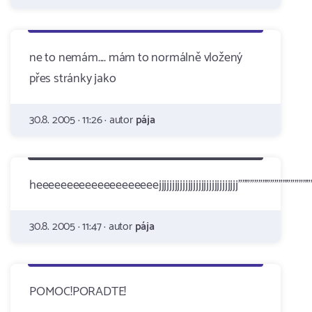
ne to nemám.... mám to normálně vložený
přes stránky jako
30.8. 2005 · 11:26 · autor
pája
heeeeeeeeeeeeeeeeeeeejjjjjjjjjjjjjjjjjjjjjjjjjjjjjj""""""""""""""""""
30.8. 2005 · 11:47 · autor
pája
POMOC!PORADTE!