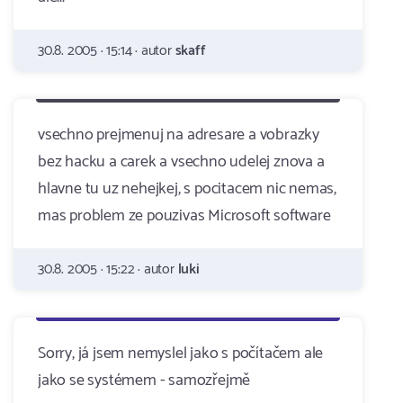
30.8. 2005 · 15:14 · autor
skaff
vsechno prejmenuj na adresare a vobrazky
bez hacku a carek a vsechno udelej znova a
hlavne tu uz nehejkej, s pocitacem nic nemas,
mas problem ze pouzivas Microsoft software
30.8. 2005 · 15:22 · autor
luki
Sorry, já jsem nemyslel jako s počítačem ale
jako se systémem - samozřejmě