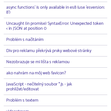
async functions' is only available in es8 (use 'esversion:
8')
Uncaught (in promise) SyntaxError: Unexpected token
< in JSON at position 0
Problém s načítáním
Div pro reklamu překrývá prvky webové stránky
Nezobrazuje se mi lišta s reklamou
ako nahrám na môj web favicon?
JavaScript - nečitelný soubor *.js - jak
prohlížet/editovat
Problém s textem