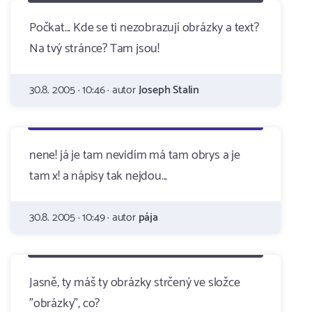
Počkat... Kde se ti nezobrazují obrázky a text?
Na tvý stránce? Tam jsou!
30.8. 2005 · 10:46 · autor
Joseph Stalin
nene! já je tam nevidím má tam obrys a je
tam x! a nápisy tak nejdou...
30.8. 2005 · 10:49 · autor
pája
Jasně, ty máš ty obrázky strčený ve složce
"obrázky", co?