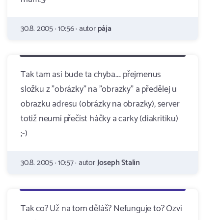
30.8. 2005 · 10:56 · autor
pája
Tak tam asi bude ta chyba.... přejmenus
složku z "obrázky" na "obrazky" a předělej u
obrazku adresu (obrázky na obrazky), server
totiž neumí přečíst háčky a carky (diakritiku)
;-)
30.8. 2005 · 10:57 · autor
Joseph Stalin
Tak co? Už na tom děláš? Nefunguje to? Ozvi