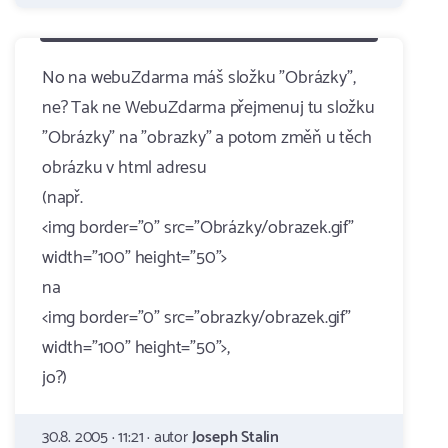
No na webuZdarma máš složku "Obrázky",
ne? Tak ne WebuZdarma přejmenuj tu složku
"Obrázky" na "obrazky" a potom změň u těch
obrázku v html adresu
(např.
<img border="0" src="Obrázky/obrazek.gif"
width="100" height="50">
na
<img border="0" src="obrazky/obrazek.gif"
width="100" height="50">,
jo?)
30.8. 2005 · 11:21 · autor
Joseph Stalin