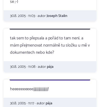
se ;-)
30.8. 2005 · 11:03 · autor
Joseph Stalin
tak sem to přepsala a pořád to tam není. a
mám přejmenovat normálně tu složku u mě v
dokumentech nebo kde?
30.8. 2005 · 11:08 · autor
pája
heeeeeeeeeejjjjjjjjjjjjjjjj!
30.8. 2005 · 11:17 · autor
pája