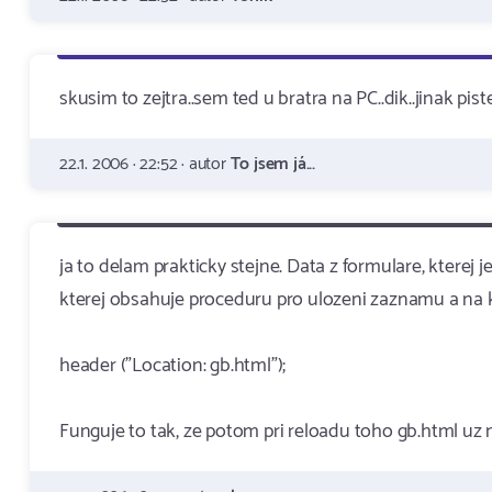
skusim to zejtra..sem ted u bratra na PC..dik..jinak pist
22.1. 2006 · 22:52 · autor
To jsem já...
ja to delam prakticky stejne. Data z formulare, kterej 
kterej obsahuje proceduru pro ulozeni zaznamu a na k
header ("Location: gb.html");
Funguje to tak, ze potom pri reloadu toho gb.html uz n