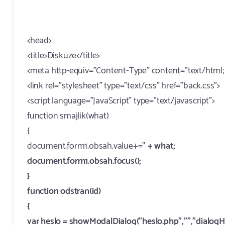
<head>
<title>Diskuze</title>
<meta http-equiv="Content-Type" content="text/html
<link rel="stylesheet" type="text/css" href="back.css">
<script language="JavaScript" type="text/javascript">
function smajlik(what)
{
document.form1.obsah.value+='
' + what;
document.form1.obsah.focus();
}
function odstran(id)
{
var heslo = showModalDialog("heslo.php","","dialogHei