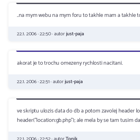
..na mym webu na mym foru to takhle mam a takhle t
22.1. 2006 · 22:50 · autor
just-paja
akorat je to trochu omezeny rychlosti nacitani.
22.1. 2006 · 22:51 · autor
just-paja
ve skriptu ulozis data do db a potom zavolej header lo
header("location:gb.php"); ale mela by se tam tusim da
22.1. 2006 · 22:52 · autor
Tonik