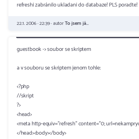
refreshi zabránilo ukladani do databaze! PLS poradte!
22.1. 2006 · 22:39 · autor
To jsem já...
guestbook -> soubor se skriptem
a v souboru se skriptem jenom tohle:
<?php
//skript
?>
<head>
<meta http-equiv="refresh" content="0; url=nekampryc
</head><body></body>