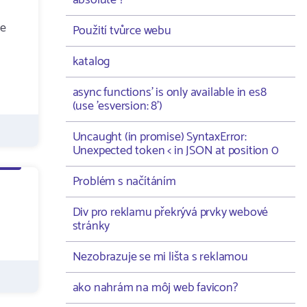
absolute ?
ne
Použití tvůrce webu
katalog
async functions' is only available in es8
(use 'esversion: 8')
Uncaught (in promise) SyntaxError:
Unexpected token < in JSON at position 0
Problém s načítáním
Div pro reklamu překrývá prvky webové
stránky
Nezobrazuje se mi lišta s reklamou
ako nahrám na môj web favicon?