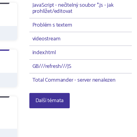
JavaScript - nečitelný soubor *.js - jak
prohlížet/editovat
Problém s textem
videostream
index.html
GB///refresh///JS
Total Commander - server nenalezen
Další témata