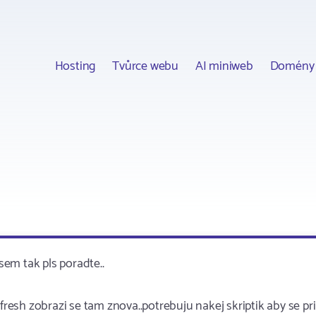
Hosting
Tvůrce webu
AI miniweb
Domény
em tak pls poradte..
esh zobrazi se tam znova..potrebuju nakej skriptik aby se pri