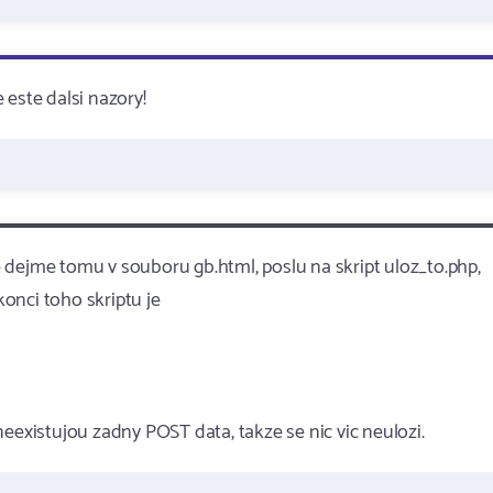
e este dalsi nazory!
je dejme tomu v souboru gb.html, poslu na skript uloz_to.php,
onci toho skriptu je
eexistujou zadny POST data, takze se nic vic neulozi.