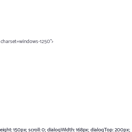
; charset=windows-1250">
ght: 150px; scroll: 0; dialogWidth: 168px; dialogTop: 200px;