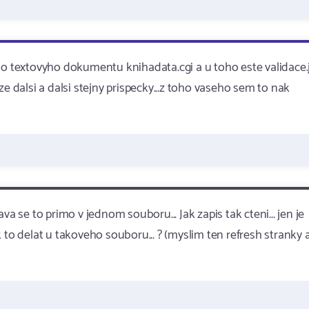
do textovyho dokumentu knihadata.cgi a u toho este validace.j
e dalsi a dalsi stejny prispecky...z toho vaseho sem to nak
a se to primo v jednom souboru... Jak zapis tak cteni... jen je
 to delat u takoveho souboru... ? (myslim ten refresh stranky 