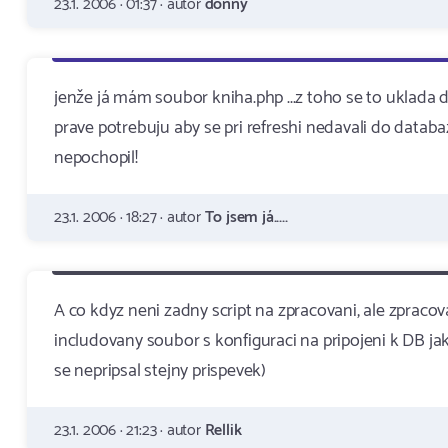
23.1. 2006 · 01:37 · autor
donny
jenže já mám soubor kniha.php ...z toho se to uklada 
prave potrebuju aby se pri refreshi nedavali do databaz
nepochopil!
23.1. 2006 · 18:27 · autor
To jsem já.....
A co kdyz neni zadny script na zpracovani, ale zpracovav
includovany soubor s konfiguraci na pripojeni k DB jak
se nepripsal stejny prispevek)
23.1. 2006 · 21:23 · autor
Rellik