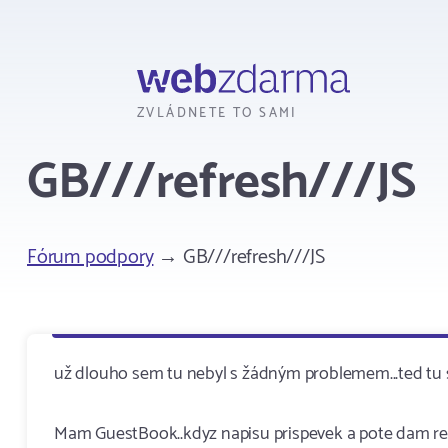
Webzdarma
ZVLÁDNETE TO SAMI
GB///refresh///JS
Fórum podpory
→ GB///refresh///JS
už dlouho sem tu nebyl s žádným problemem...ted tu s
Mam GuestBook..kdyz napisu prispevek a pote dam refr