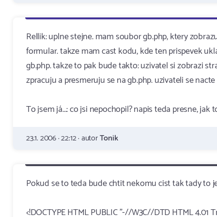
Rellik: uplne stejne. mam soubor gb.php, ktery zobrazu
formular. takze mam cast kodu, kde ten prispevek uk
gb.php. takze to pak bude takto: uzivatel si zobrazi s
zpracuju a presmeruju se na gb.php. uzivateli se nact
To jsem já...: co jsi nepochopil? napis teda presne, jak
23.1. 2006 · 22:12 · autor
Tonik
Pokud se to teda bude chtit nekomu cist tak tady to je
<!DOCTYPE HTML PUBLIC "-//W3C//DTD HTML 4.01 Tra