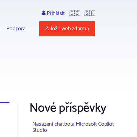
Přihlásit
🇨🇿
🇸🇰
Podpora
Založit web zdarma
Nové příspěvky
Nasazení chatbota Microsoft Copilot
Studio