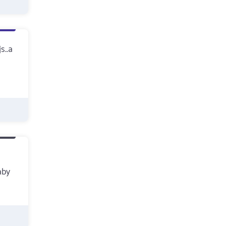
s..a
aby