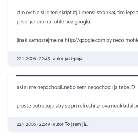
cim rychlejsi je ten skript (tj. i mensi stranka), tim lep
prisel jenom na tohle bez googlu.
jinak samozrejme na http://google.com by neco mohlo
22.1. 2006 · 22:45 · autor
just-paja
asi si me nepochopil..nebo sem nepochopil ja tebe :D
proste potrebuju aby se pri refreshi znova neukladal 
22.1. 2006 · 22:49 · autor
To jsem já...