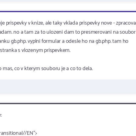
je prispevky v knize, ale taky vklada prispevky nove - zpracov
ladam. no a tam za to ulozeni dam to presmerovani na soubor
tranku gb.php. vyplni formular a odesle ho na gb.php. tam ho
e stranka s vlozenym prispevkem.
 to mas, co v kterym souboru je a co to dela.
:
nsitional//EN">