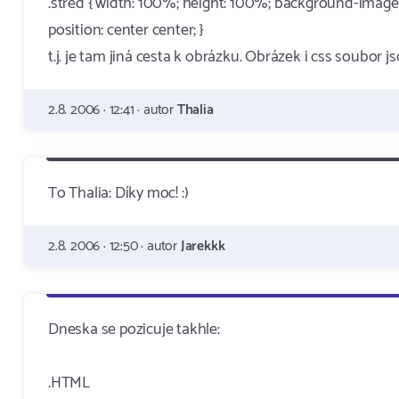
.stred { width: 100%; height: 100%; background-image:
position: center center; }
t.j. je tam jiná cesta k obrázku. Obrázek i css soubor j
2.8. 2006 · 12:41 · autor
Thalia
To Thalia: Díky moc! :)
2.8. 2006 · 12:50 · autor
Jarekkk
Dneska se pozicuje takhle:
.HTML