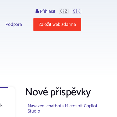
Přihlásit
🇨🇿
🇸🇰
Podpora
Založit web zdarma
Nové příspěvky
ik
Nasazení chatbota Microsoft Copilot
Studio