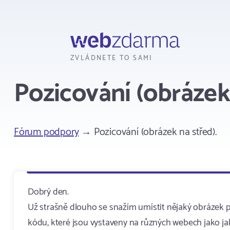
Webzdarma
ZVLÁDNETE TO SAMI
Pozicování (obrázek 
Fórum podpory
→ Pozicování (obrázek na střed).
Dobrý den.
Už strašně dlouho se snažím umístit nějaký obrázek př
kódu, které jsou vystaveny na různých webech jako jak