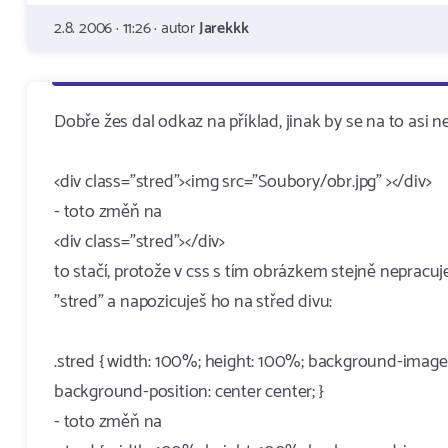
2.8. 2006 · 11:26 · autor
Jarekkk
Dobře žes dal odkaz na příklad, jinak by se na to asi nep
<div class="stred"><img src="Soubory/obr.jpg" ></div>
- toto změň na
<div class="stred"></div>
to stačí, protože v css s tím obrázkem stejně nepracu
"stred" a napozicuješ ho na střed divu:
.stred { width: 100%; height: 100%; background-image:
background-position: center center; }
- toto změň na