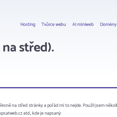
Hosting
Tvůrce webu
AI miniweb
Domény
na střed).
esně na střed stránky a pořád mi to nejde. Použil jsem někol
psatweb.cz atd., kde je napsaný: