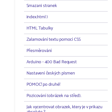
Smazani stranek
index.html )
HTML Tabulky
Zalamování textu pomocí CSS
Přesměrování
Arduino - 400 Bad Request
Nastavení českých písmen
POMOC! po druhé!
Pozicování (obrázek na střed).
Jak vycentrovat obrazek, ktery je v prikazu