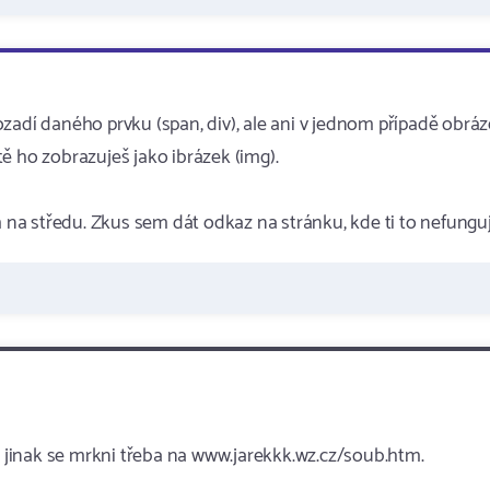
zadí daného prvku (span, div), ale ani v jednom případě obrá
ě ho zobrazuješ jako ibrázek (img).
a středu. Zkus sem dát odkaz na stránku, kde ti to nefunguj
le jinak se mrkni třeba na www.jarekkk.wz.cz/soub.htm.