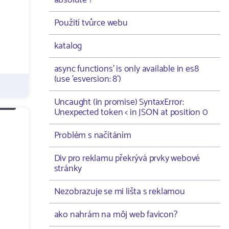
absolute ?
Použití tvůrce webu
katalog
async functions' is only available in es8
(use 'esversion: 8')
Uncaught (in promise) SyntaxError:
Unexpected token < in JSON at position 0
Problém s načítáním
Div pro reklamu překrývá prvky webové
stránky
Nezobrazuje se mi lišta s reklamou
ako nahrám na môj web favicon?