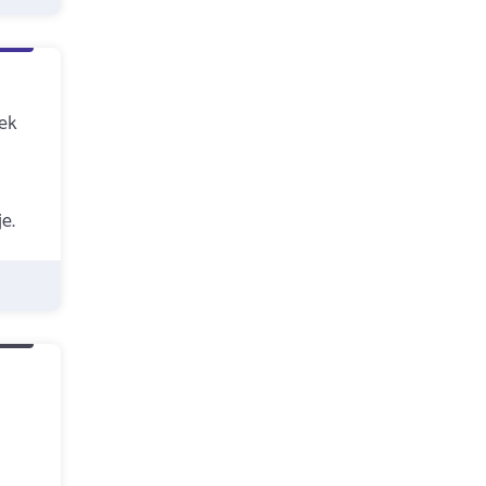
zek
e.