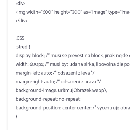
<div>
<img width="600" height="300" as="image" type="image
</div>
.CSS
.stred {
display: block; /* musi se prevest na block, jinak nejde
width: 600px; /* musi byt udana sirka, libovolna dle po
margin-left: auto; /* odsazeni z leva */
margin-right: auto; /* odsazeni z prava */
background-image: url(mujObrazek.webp');
background-repeat: no-repeat;
background-position: center center; /* vycentruje obra
}