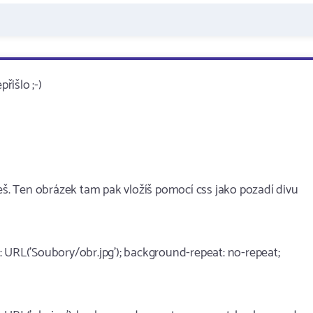
řišlo ;-)
ješ. Ten obrázek tam pak vložíš pomocí css jako pozadí divu
 URL('Soubory/obr.jpg'); background-repeat: no-repeat;