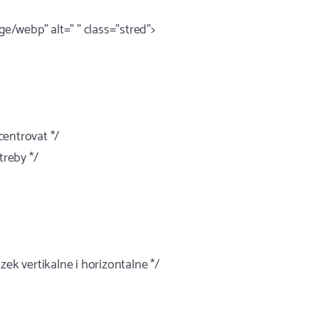
/webp" alt=" " class="stred">
 centrovat */
treby */
zek vertikalne i horizontalne */