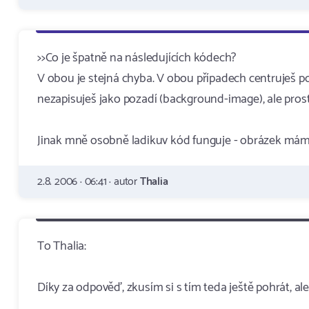
>>Co je špatně na následujících kódech?
V obou je stejná chyba. V obou případech centruješ po
nezapisuješ jako pozadí (background-image), ale prost
Jinak mně osobně ladikuv kód funguje - obrázek mám n
2.8. 2006 · 06:41 · autor
Thalia
To Thalia:
Díky za odpověď, zkusím si s tím teda ještě pohrát, a