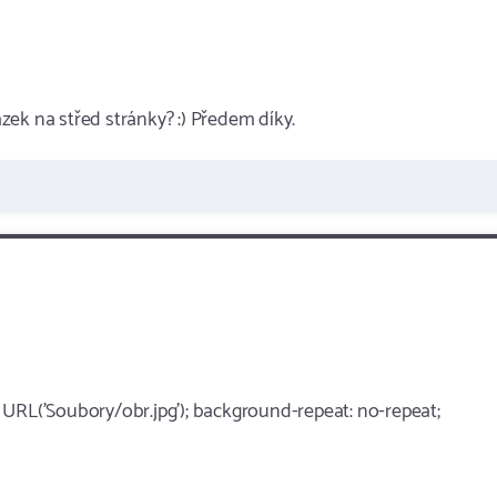
ek na střed stránky? :) Předem díky.
 URL('Soubory/obr.jpg'); background-repeat: no-repeat;