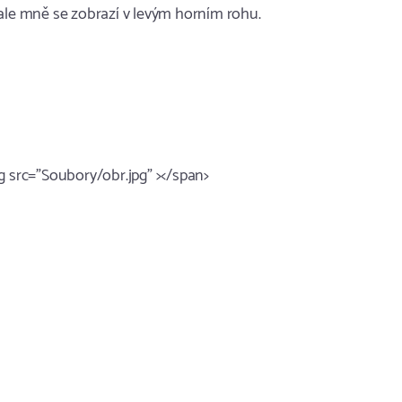
 ale mně se zobrazí v levým horním rohu.
g src="Soubory/obr.jpg" ></span>