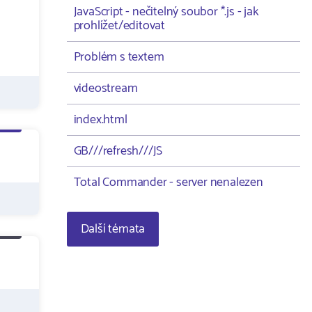
JavaScript - nečitelný soubor *.js - jak
prohlížet/editovat
Problém s textem
videostream
index.html
GB///refresh///JS
Total Commander - server nenalezen
Další témata