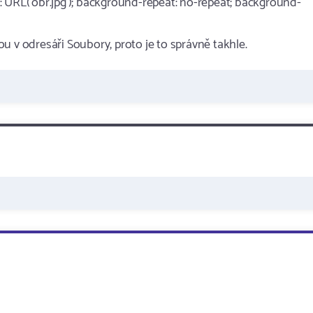
 URL('obr.jpg'); background-repeat: no-repeat; background-
sou v odresáři Soubory, proto je to správně takhle.