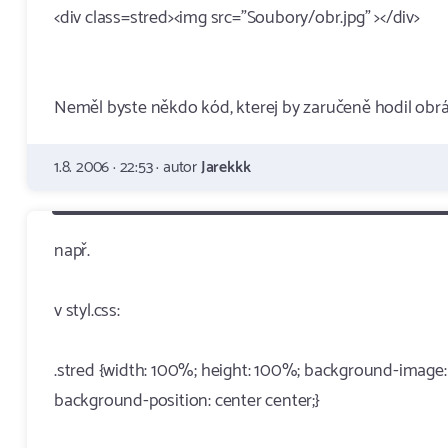
<div class=stred><img src="Soubory/obr.jpg" ></div>
Neměl byste někdo kód, kterej by zaručeně hodil obráz
1.8. 2006 · 22:53 · autor
Jarekkk
např.
v styl.css:
.stred {width: 100%; height: 100%; background-image:
background-position: center center;}