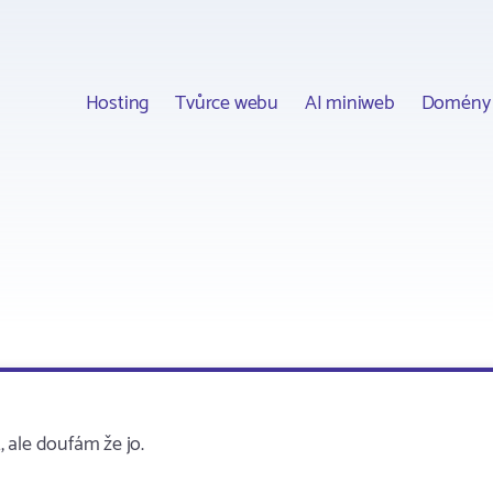
Hosting
Tvůrce webu
AI miniweb
Domény
 ale doufám že jo.