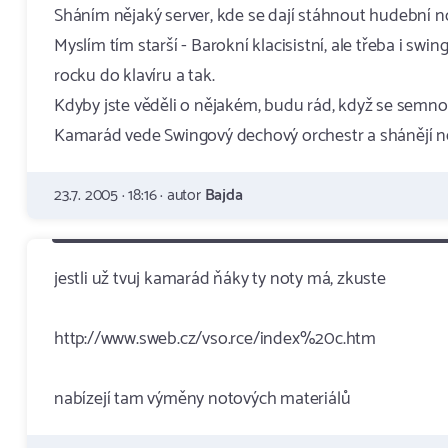
Sháním nějaký server, kde se dají stáhnout hudební n
Myslím tím starší - Barokní klacisistní, ale třeba i sw
rocku do klavíru a tak.
Kdyby jste věděli o nějakém, budu rád, když se semno
Kamarád vede Swingový dechový orchestr a shánějí něj
23.7. 2005 · 18:16 · autor
Bajda
jestli už tvuj kamarád ňáky ty noty má, zkuste
http://www.sweb.cz/vso.rce/index%20c.htm
nabízejí tam výměny notových materiálů