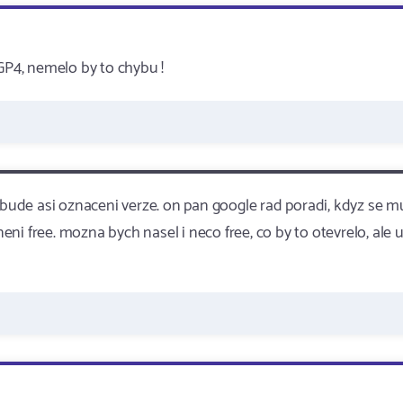
GP4, nemelo by to chybu !
o bude asi oznaceni verze. on pan google rad poradi, kdyz se m
neni free. mozna bych nasel i neco free, co by to otevrelo, ale 