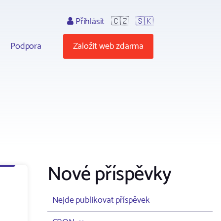
Přihlásit
🇨🇿
🇸🇰
Podpora
Založit web zdarma
Nové příspěvky
Nejde publikovat příspěvek