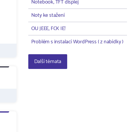
Notebook, TFT displej
Noty ke stažení
OU JEEE, FCK IE!
Problém s instalací WordPress ( z nabídky )
Další témata