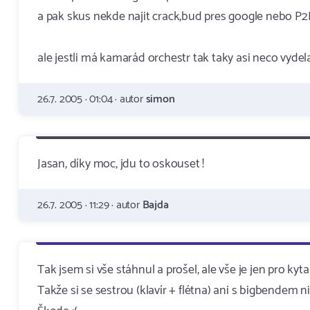
a pak skus nekde najit crack,bud pres google nebo P2
ale jestli má kamarád orchestr tak taky asi neco vydelav
26.7. 2005 · 01:04 · autor
simon
Jasan, díky moc, jdu to oskouset !
26.7. 2005 · 11:29 · autor
Bajda
Tak jsem si vše stáhnul a prošel, ale vše je jen pro kytar
Takže si se sestrou (klavír + flétna) ani s bigbendem