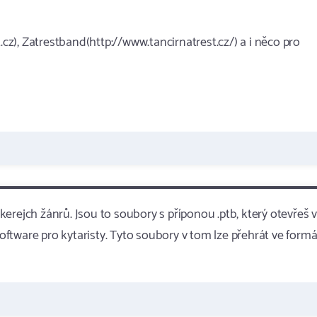
.cz), Zatrestband(http://www.tancirnatrest.cz/) a i něco pro
erejch žánrů. Jsou to soubory s příponou .ptb, který otevřeš v
software pro kytaristy. Tyto soubory v tom lze přehrát ve form