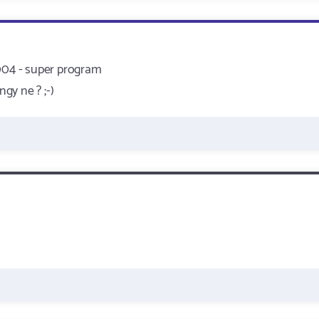
2004 - super program
gy ne ? ;-)