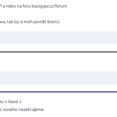
P a nebo na foru bassg.wz.cz/forum
a, tak by si moh poridit licenci.
u + klavír :(
 nic nového nezahrajeme.