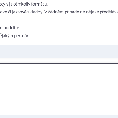
oty v jakémkoliv formátu.
ingové či jazzové skladby. V žádném případě né nějaké předěláv
u podělíte.
aký repertoár ..