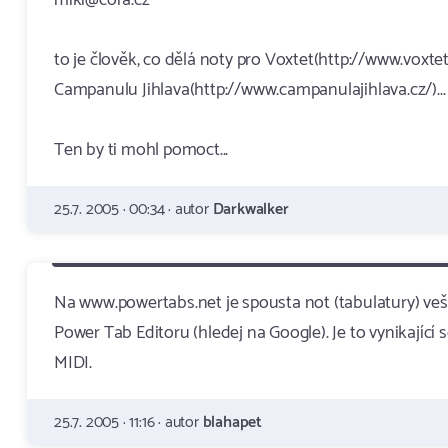
miki@cora.cz
to je člověk, co dělá noty pro Voxtet(http://www.voxtet
Campanulu Jihlava(http://www.campanulajihlava.cz/)...
Ten by ti mohl pomoct...
25.7. 2005 · 00:34 · autor
Darkwalker
Na www.powertabs.net je spousta not (tabulatury) vešk
Power Tab Editoru (hledej na Google). Je to vynikající 
MIDI.
25.7. 2005 · 11:16 · autor
blahapet