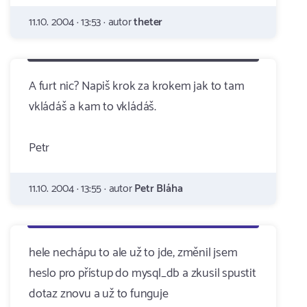
11.10. 2004 · 13:53 · autor
theter
A furt nic? Napiš krok za krokem jak to tam
vkládáš a kam to vkládáš.
Petr
11.10. 2004 · 13:55 · autor
Petr Bláha
hele nechápu to ale už to jde, změnil jsem
heslo pro přístup do mysql_db a zkusil spustit
dotaz znovu a už to funguje