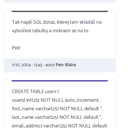
Tak napiš SQL dotaz, kterej tam vkládáš na
vytvoření tabulky a mrknem se na to.
Petr
11.10. 2004 · 13:43 · autor
Petr Bláha
CREATE TABLE users (
userid int(25) NOT NULL auto_increment,
first_name varchar(25) NOT NULL default '',
last_name varchar(25) NOT NULL default '',
email_address varchar(25) NOT NULL default