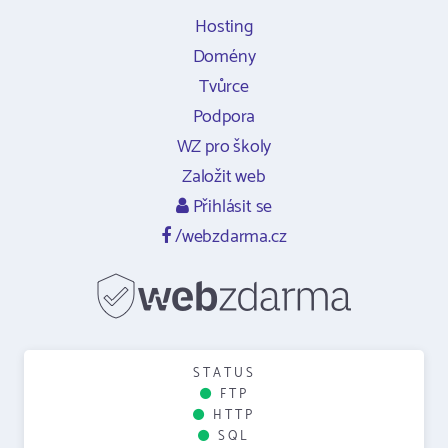
Hosting
Domény
Tvůrce
Podpora
WZ pro školy
Založit web
Přihlásit se
/webzdarma.cz
STATUS
FTP
HTTP
SQL