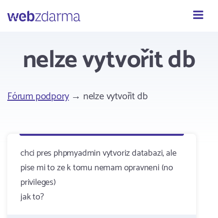
Webzdarma
nelze vytvořit db
Fórum podpory
→ nelze vytvořit db
chci pres phpmyadmin vytvoriz databazi, ale
pise mi to ze k tomu nemam opravneni (no
privileges)
jak to?