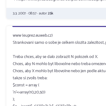
3.3. 2007 · 08:57 · autor
25k
www (euprez.euweb.cz)
Strankovani samo o sobe je celkem slozita zalezitost, 
Treba chces, aby se dalo zobrazit N polozek od X.
Chces, aby N mohlo byt libovolne nebo treba omezen
Chces, aby X mohlo byt libovolne nebo jen podle aktu
takze si zvolis treba:
$const = array (
'n'=>array(10,20,50)
);