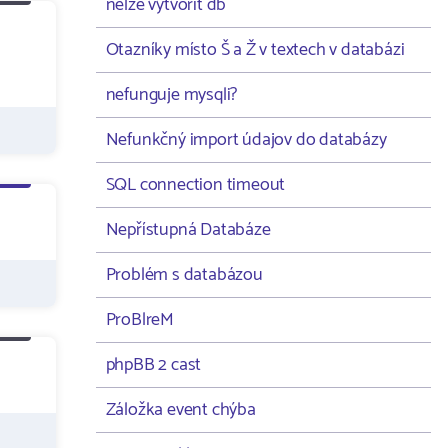
nelze vytvořit db
Otazníky místo Š a Ž v textech v databázi
nefunguje mysqli?
Nefunkčný import údajov do databázy
SQL connection timeout
Nepřístupná Databáze
Problém s databázou
ProBlreM
phpBB 2 cast
Záložka event chýba