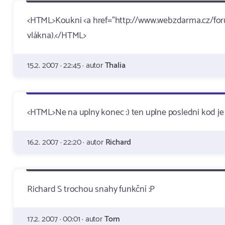
<HTML>Koukni <a href="http://www.webzdarma.cz/for
vlákna).</HTML>
15.2. 2007 · 22:45 · autor
Thalia
<HTML>Ne na uplny konec :) ten uplne posledni kod 
16.2. 2007 · 22:20 · autor
Richard
Richard S trochou snahy funkční :P
17.2. 2007 · 00:01 · autor
Tom