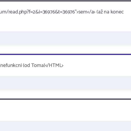
um/read.php?f=2&i=36976&t=36976">sem</a> (až na konec
je nefunkcni (od Toma)</HTML>