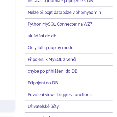
Instalacia Joomla - pripojenie k DB
Nelze připojit databáze v phpmyadmin
Python MySQL Connecter na WZ?
ukládání do db
Only full group by mode
Připojení k MySQL z venčí
chyba po přihlášení do DB
Pčipojení do DB
Povoleni views, triggres, functions
Uživatelské účty