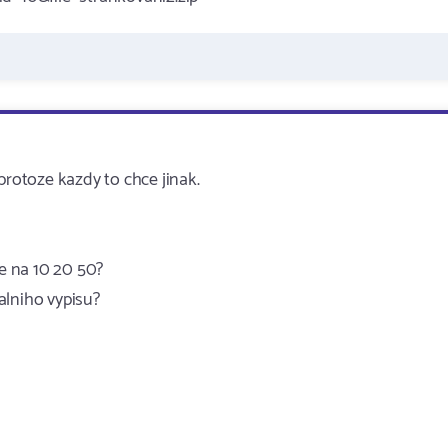
protoze kazdy to chce jinak.
e na 10 20 50?
alniho vypisu?