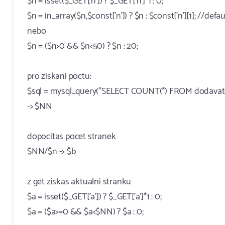
$n = isset($_GET['n']) ? $_GET['n']*1 : 0;
$n = in_array($n,$const['n']) ? $n : $const['n'][1]; //defa
nebo
$n = ($n>0 && $n<50) ? $n : 20;
pro ziskani poctu:
$sql = mysql_query("SELECT COUNT(*) FROM dodavate
-> $NN
dopocitas pocet stranek
$NN/$n -> $b
z get ziskas aktualni stranku
$a = isset($_GET['a']) ? $_GET['a']*1 : 0;
$a = ($a>=0 && $a<$NN) ? $a : 0;