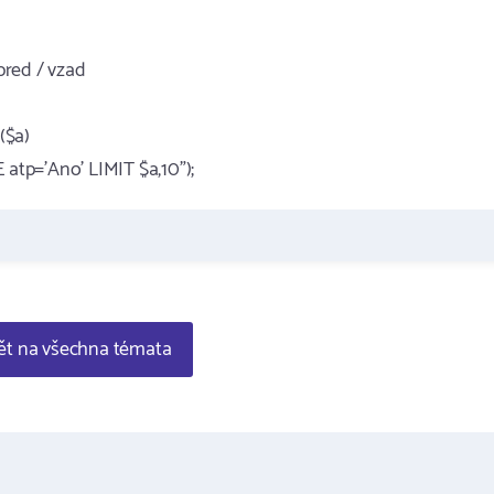
vpred / vzad
($a)
tp='Ano' LIMIT $a,10");
t na všechna témata