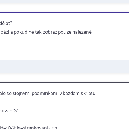
dělat?
atabázi a pokud ne tak zobraz pouze nalezené
stale se stejnymi podminkami v kazdem skriptu
nkovani2/
id=10&file=strankovani2.zip