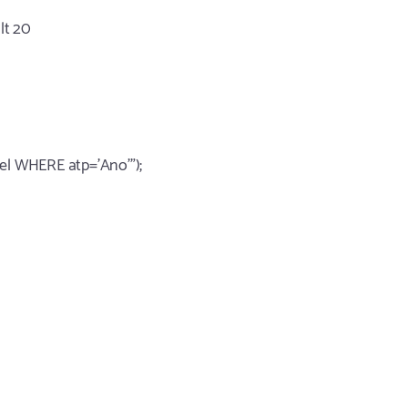
ult 20
l WHERE atp='Ano'");