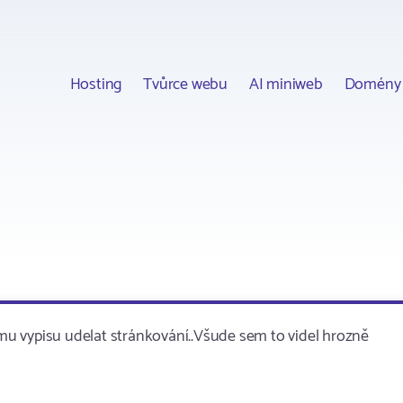
Hosting
Tvůrce webu
AI miniweb
Domény
u vypisu udelat stránkování..Všude sem to videl hrozně