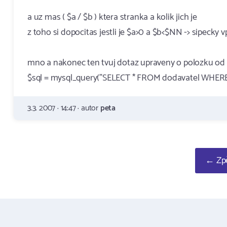
a uz mas ( $a / $b ) ktera stranka a kolik jich je
z toho si dopocitas jestli je $a>0 a $b<$NN -> sipecky 
mno a nakonec ten tvuj dotaz upraveny o polozku od 
$sql = mysql_query("SELECT * FROM dodavatel WHERE a
3.3. 2007 · 14:47 · autor
peta
← Zpě