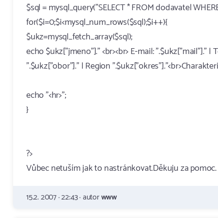
$sql = mysql_query("SELECT * FROM dodavatel WHERE 
for($i=0;$i<mysql_num_rows($sql);$i++){
$ukz=mysql_fetch_array($sql);
echo $ukz["jmeno"]." <br><br> E-mail: ".$ukz["mail"]." | Te
".$ukz["obor"]." | Region ".$ukz["okres"]."<br>Charakteris
echo "<hr>";
}
?>
Vůbec netuším jak to nastránkovat.Děkuju za pomoc.
15.2. 2007 · 22:43 · autor
www