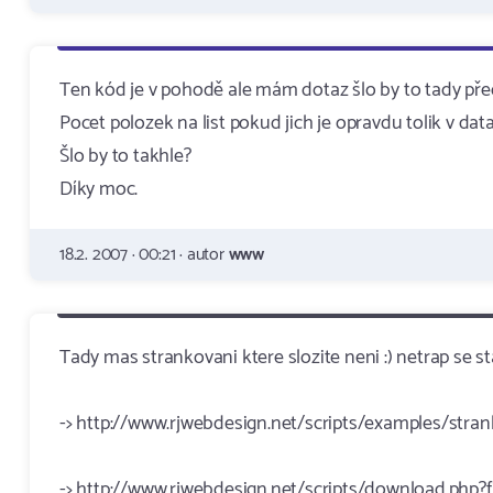
Ten kód je v pohodě ale mám dotaz šlo by to tady pře
Pocet polozek na list pokud jich je opravdu tolik v d
Šlo by to takhle?
Díky moc.
18.2. 2007 · 00:21 · autor
www
Tady mas strankovani ktere slozite neni :) netrap se 
-> http://www.rjwebdesign.net/scripts/examples/stra
-> http://www.rjwebdesign.net/scripts/download.php?f