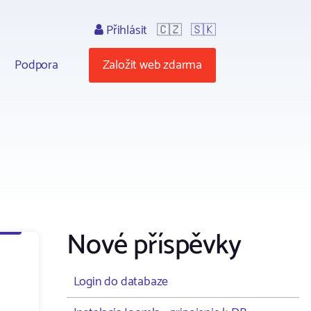
Přihlásit
🇨🇿
🇸🇰
Podpora
Založit web zdarma
Nové příspěvky
Login do databaze