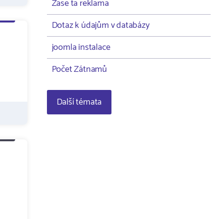
Zase ta reklama
Dotaz k údajům v databázy
joomla instalace
Počet Zátnamů
Další témata