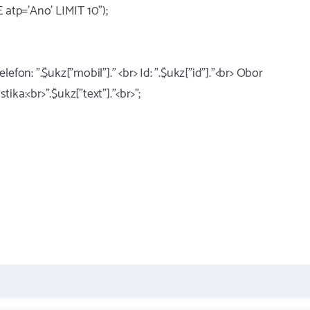
atp='Ano' LIMIT 10");
lefon: ".$ukz["mobil"]." <br> Id: ".$ukz["id"]."<br> Obor
tika:<br>".$ukz["text"]."<br>";