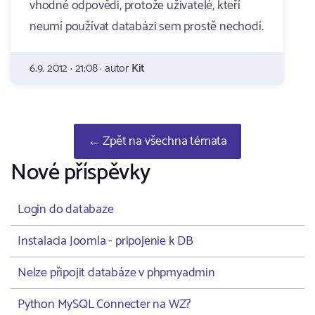
vhodné odpovědi, protože uživatelé, kteří
neumí používat databázi sem prostě nechodí.
6.9. 2012 · 21:08 · autor
Kit
← Zpět na všechna témata
Nové příspěvky
Login do databaze
Instalacia Joomla - pripojenie k DB
Nelze připojit databáze v phpmyadmin
Python MySQL Connecter na WZ?