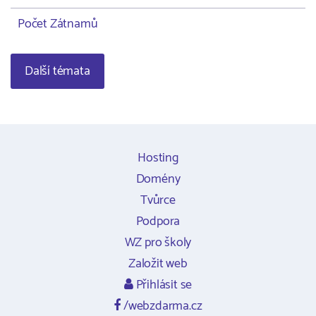
Počet Zátnamů
Další témata
Hosting
Domény
Tvůrce
Podpora
WZ pro školy
Založit web
Přihlásit se
/webzdarma.cz