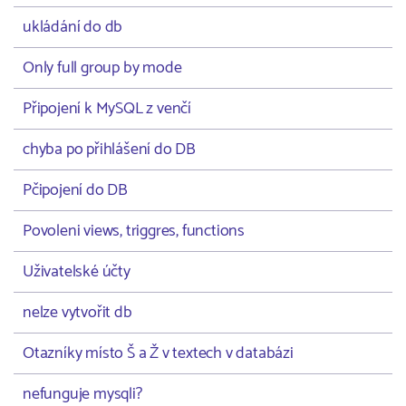
ukládání do db
Only full group by mode
Připojení k MySQL z venčí
chyba po přihlášení do DB
Pčipojení do DB
Povoleni views, triggres, functions
Uživatelské účty
nelze vytvořit db
Otazníky místo Š a Ž v textech v databázi
nefunguje mysqli?