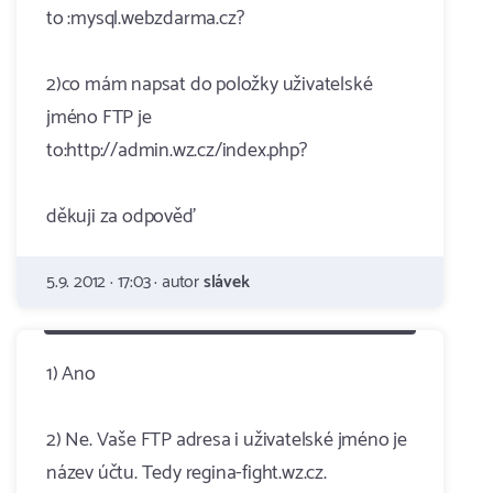
to :mysql.webzdarma.cz?
2)co mám napsat do položky uživatelské
jméno FTP je
to:http://admin.wz.cz/index.php?
děkuji za odpověď
5.9. 2012 · 17:03 · autor
slávek
1) Ano
2) Ne. Vaše FTP adresa i uživatelské jméno je
název účtu. Tedy regina-fight.wz.cz.