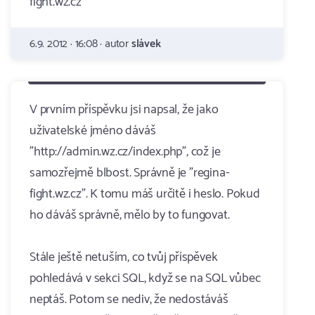
fight.wz.cz
6.9. 2012 · 16:08 · autor
slávek
V prvním příspěvku jsi napsal, že jako
uživatelské jméno dáváš
"http://admin.wz.cz/index.php", což je
samozřejmě blbost. Správně je "regina-
fight.wz.cz". K tomu máš určitě i heslo. Pokud
ho dáváš správně, mělo by to fungovat.
Stále ještě netuším, co tvůj příspěvek
pohledává v sekci SQL, když se na SQL vůbec
neptáš. Potom se nediv, že nedostáváš