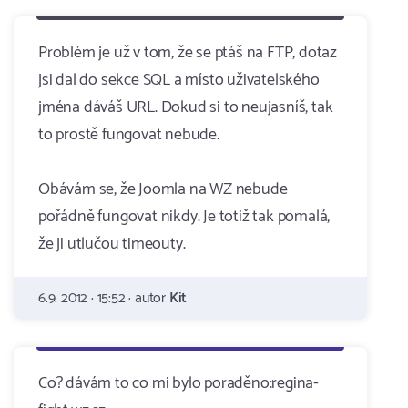
Problém je už v tom, že se ptáš na FTP, dotaz
jsi dal do sekce SQL a místo uživatelského
jména dáváš URL. Dokud si to neujasníš, tak
to prostě fungovat nebude.
Obávám se, že Joomla na WZ nebude
pořádně fungovat nikdy. Je totiž tak pomalá,
že ji utlučou timeouty.
6.9. 2012 · 15:52 · autor
Kit
Co? dávám to co mi bylo poraděno:regina-