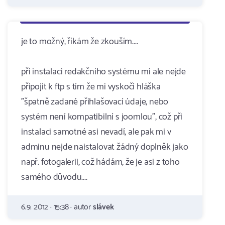
je to možný, říkám že zkouším....
při instalaci redakčního systému mi ale nejde
připojit k ftp s tím že mi vyskočí hláška
"špatně zadané přihlašovací údaje, nebo
systém není kompatibilní s joomlou", což při
instalaci samotné asi nevadí, ale pak mi v
adminu nejde naistalovat žádný doplněk jako
např. fotogalerii, což hádám, že je asi z toho
samého důvodu....
6.9. 2012 · 15:38 · autor
slávek