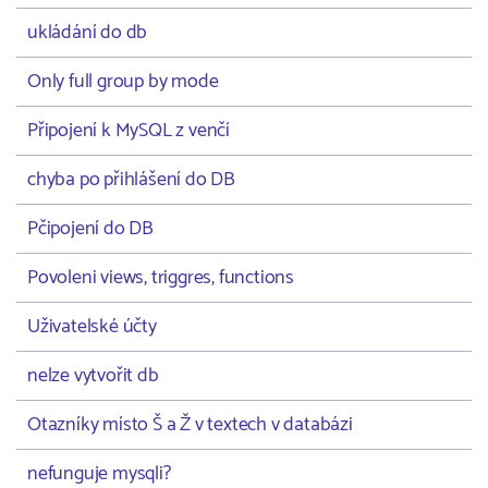
ukládání do db
Only full group by mode
Připojení k MySQL z venčí
chyba po přihlášení do DB
Pčipojení do DB
Povoleni views, triggres, functions
Uživatelské účty
nelze vytvořit db
Otazníky místo Š a Ž v textech v databázi
nefunguje mysqli?