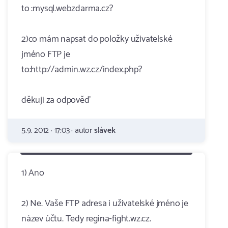
to :mysql.webzdarma.cz?
2)co mám napsat do položky uživatelské
jméno FTP je
to:http://admin.wz.cz/index.php?
děkuji za odpověď
5.9. 2012 · 17:03 · autor
slávek
1) Ano
2) Ne. Vaše FTP adresa i uživatelské jméno je
název účtu. Tedy regina-fight.wz.cz.