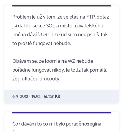
Problém je už v tom, že se ptáš na FTP, dotaz
jsi dal do sekce SQL a místo uživatelského
jména dáváš URL. Dokud si to neujasníš, tak
to prostě fungovat nebude.
Obávám se, že Joomla na WZ nebude
pořádně fungovat nikdy. Je totiž tak pomalá,
že ji utlučou timeouty.
6.9. 2012 · 15:52 · autor
Kit
Co? dávám to co mi bylo poraděno:regina-