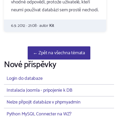
vhodné odpovědi, protože uživatelé, kteří
neumí používat databázi sem prostě nechodí.
6.9. 2012 · 21:08 · autor
Kit
← Zpět na všechna témata
Nové příspěvky
Login do databaze
Instalacia Joomla - pripojenie k DB
Nelze připojit databáze v phpmyadmin
Python MySQL Connecter na WZ?