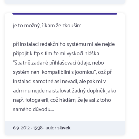
je to možný, říkám že zkouším....
při instalaci redakčního systému mi ale nejde
připojit k ftp s tím že mi vyskočí hláška
"špatně zadané přihlašovací údaje, nebo
systém není kompatibilní s joomlou", což při
instalaci samotné asi nevadí, ale pak mi v
adminu nejde naistalovat žádný doplněk jako
např. fotogalerii, což hádám, že je asi z toho
samého důvodu....
6.9. 2012 · 15:38 · autor
slávek