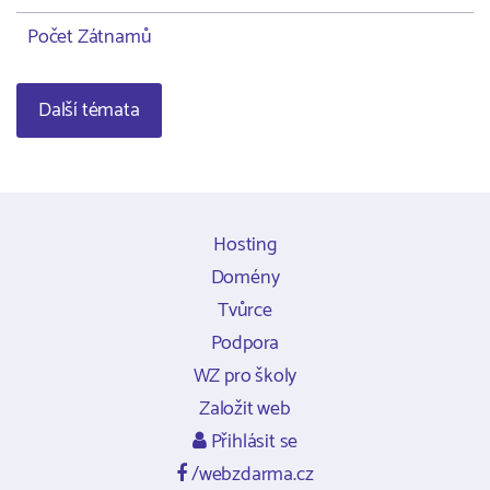
Počet Zátnamů
Další témata
Hosting
Domény
Tvůrce
Podpora
WZ pro školy
Založit web
Přihlásit se
/webzdarma.cz