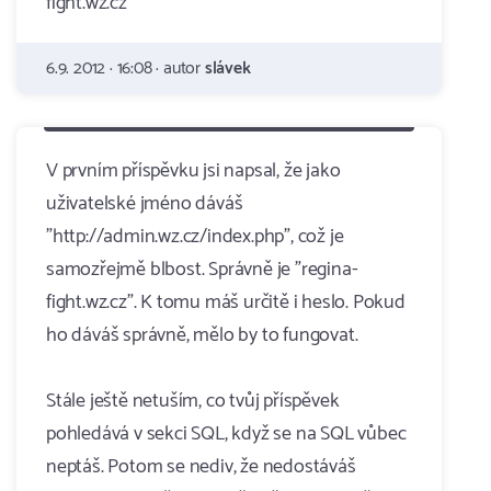
fight.wz.cz
6.9. 2012 · 16:08 · autor
slávek
V prvním příspěvku jsi napsal, že jako
uživatelské jméno dáváš
"http://admin.wz.cz/index.php", což je
samozřejmě blbost. Správně je "regina-
fight.wz.cz". K tomu máš určitě i heslo. Pokud
ho dáváš správně, mělo by to fungovat.
Stále ještě netuším, co tvůj příspěvek
pohledává v sekci SQL, když se na SQL vůbec
neptáš. Potom se nediv, že nedostáváš