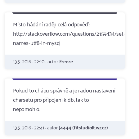
Místo hádání raději celá odpověď:
http://stackoverflow.com/questions/2159434/set-
names-utf8-in-mysql
13.5. 2016 · 22:10 · autor
Freeze
Pokud to chápu správně a je radou nastavení
charsetu pro připojení k db, tak to
nepomohlo.
13.5. 2016 · 22:41 · autor
J4444 (fitstudiolt.wz.cz)