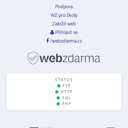
Podpora
WZ pro školy
Založit web
Přihlásit se
/webzdarma.cz
STATUS
FTP
HTTP
SQL
PHP