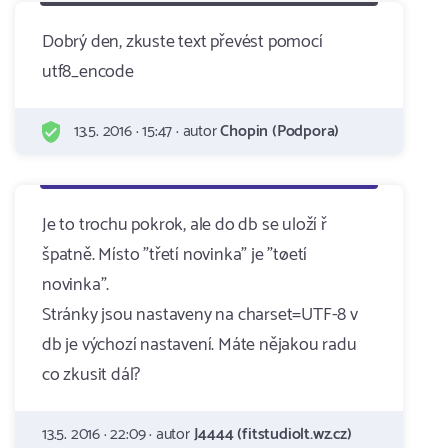
Dobrý den, zkuste text převést pomocí
utf8_encode
13.5. 2016 · 15:47 · autor
Chopin (Podpora)
Je to trochu pokrok, ale do db se uloží ř
špatně. Místo "třetí novinka" je "tøetí
novinka".
Stránky jsou nastaveny na charset=UTF-8 v
db je výchozí nastavení. Máte nějakou radu
co zkusit dál?
13.5. 2016 · 22:09 · autor
J4444 (fitstudiolt.wz.cz)