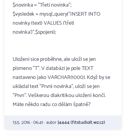
$novinka = "Třetí novinka";
$vysledek = mysql_query("INSERT INTO
novinky (text) VALUES ('třetí
novinka')",$spojeni);
Uložení sice proběhne, ale uloží se jen
písmeno "T". V databázi je pole TEXT
nastaveno jako VARCHAR(1000). Když by se
ukládal text "První novinka", uloží se jen
"Prvn". Veškerou diakritikou uložení končí.
Máte někdo radu co dělám špatně?
13.5. 2016 · 06:41 · autor
J4444 (fitstudiolt.wz.cz)