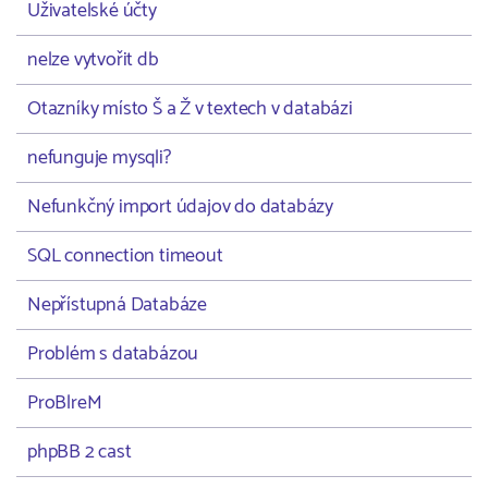
Uživatelské účty
nelze vytvořit db
Otazníky místo Š a Ž v textech v databázi
nefunguje mysqli?
Nefunkčný import údajov do databázy
SQL connection timeout
Nepřístupná Databáze
Problém s databázou
ProBlreM
phpBB 2 cast