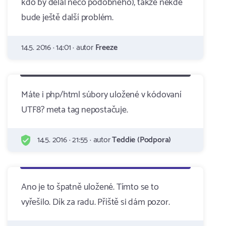
kdo by dělal něco podobného), takže někde
bude ještě další problém.
14.5. 2016 · 14:01 · autor
Freeze
Máte i php/html súbory uložené v kódovaní
UTF8? meta tag nepostačuje.
14.5. 2016 · 21:55 · autor
Teddie (Podpora)
Ano je to špatně uložené. Tímto se to
vyřešilo. Dík za radu. Příště si dám pozor.