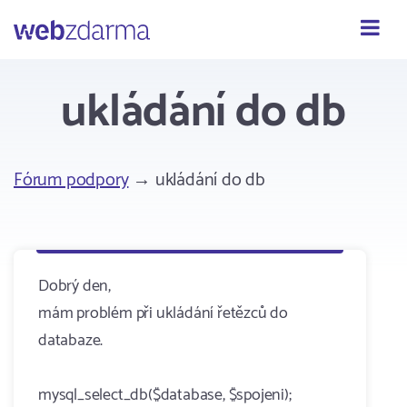
Webzdarma
ukládání do db
Fórum podpory
→ ukládání do db
Dobrý den,
mám problém při ukládání řetězců do
databaze.
mysql_select_db($database, $spojeni);