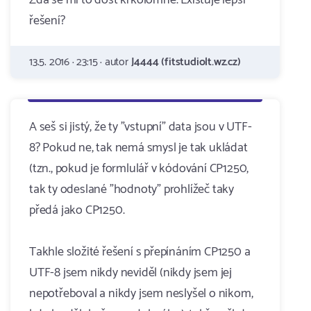
Zdá se mi to dost krkolomné. Existuje lepší
řešení?
13.5. 2016 · 23:15 · autor
J4444 (fitstudiolt.wz.cz)
A seš si jistý, že ty "vstupní" data jsou v UTF-
8? Pokud ne, tak nemá smysl je tak ukládat
(tzn., pokud je formlulář v kódování CP1250,
tak ty odeslané "hodnoty" prohlížeč taky
předá jako CP1250.
Takhle složité řešení s přepínáním CP1250 a
UTF-8 jsem nikdy neviděl (nikdy jsem jej
nepotřeboval a nikdy jsem neslyšel o nikom,