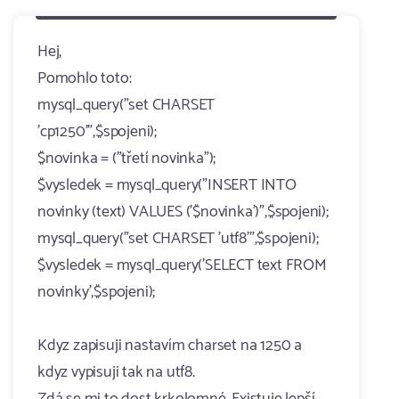
Hej,
Pomohlo toto:
mysql_query("set CHARSET
'cp1250'",$spojeni);
$novinka = ("třetí novinka");
$vysledek = mysql_query("INSERT INTO
novinky (text) VALUES ('$novinka')",$spojeni);
mysql_query("set CHARSET 'utf8'",$spojeni);
$vysledek = mysql_query('SELECT text FROM
novinky',$spojeni);
Kdyz zapisuji nastavím charset na 1250 a
kdyz vypisuji tak na utf8.