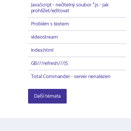
JavaScript - nečitelný soubor *.js - jak
prohlížet/editovat
Problém s textem
videostream
index.html
GB///refresh///JS
Total Commander - server nenalezen
Další témata