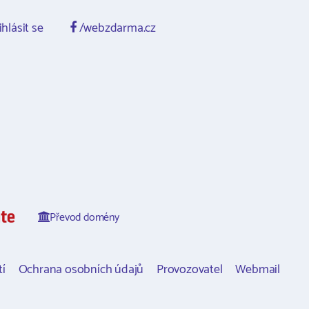
ihlásit se
/webzdarma.cz
Převod domény
í
Ochrana osobních údajů
Provozovatel
Webmail