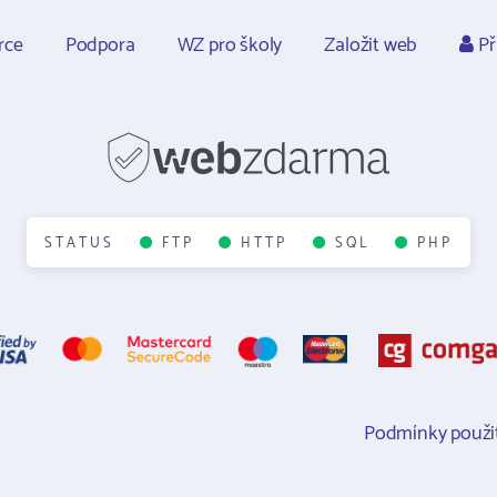
rce
Podpora
WZ pro školy
Založit web
Př
STATUS
FTP
HTTP
SQL
PHP
Podmínky použit