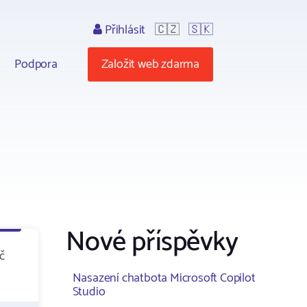
Přihlásit
🇨🇿
🇸🇰
Podpora
Založit web zdarma
Nové příspěvky
č
Nasazení chatbota Microsoft Copilot
Studio