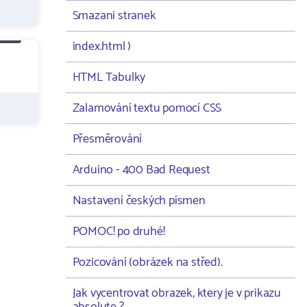
Smazani stranek
index.html )
HTML Tabulky
Zalamování textu pomocí CSS
Přesměrování
Arduino - 400 Bad Request
Nastavení českých písmen
POMOC! po druhé!
Pozicování (obrázek na střed).
Jak vycentrovat obrazek, ktery je v prikazu