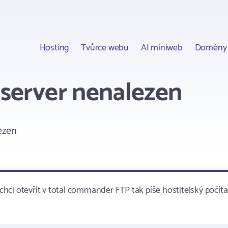
Hosting
Tvůrce webu
AI miniweb
Domény
server nenalezen
ezen
hci otevřít v total commander FTP tak píše hostitelský počíta