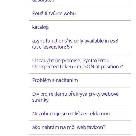
absolute ?
Použití tvůrce webu
katalog
async functions' is only available in es8
(use 'esversion: 8')
Uncaught (in promise) SyntaxError:
Unexpected token < in JSON at position 0
Problém s načítáním
Div pro reklamu překrývá prvky webové
stránky
Nezobrazuje se mi lišta s reklamou
ako nahrám na môj web favicon?