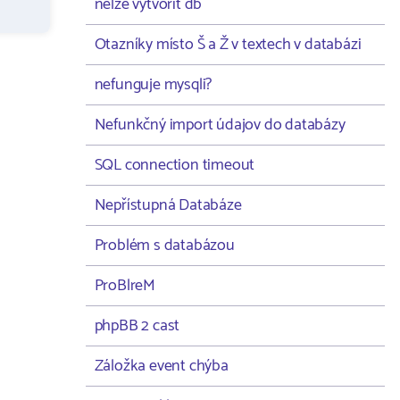
nelze vytvořit db
Otazníky místo Š a Ž v textech v databázi
nefunguje mysqli?
Nefunkčný import údajov do databázy
SQL connection timeout
Nepřístupná Databáze
Problém s databázou
ProBlreM
phpBB 2 cast
Záložka event chýba