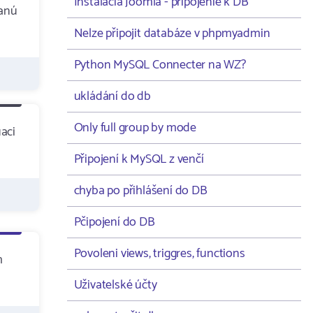
Instalacia Joomla - pripojenie k DB
danú
Nelze připojit databáze v phpmyadmin
Python MySQL Connecter na WZ?
ukládání do db
Only full group by mode
aci
Připojení k MySQL z venčí
chyba po přihlášení do DB
Pčipojení do DB
Povoleni views, triggres, functions
m
Uživatelské účty