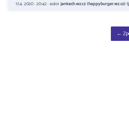
17.4. 2020 · 20:42 · autor
jankech.wz.cz (happyburger.wz.cz) (
← Zpě