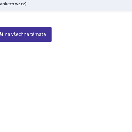
jankech.wz.cz)
t na všechna témata