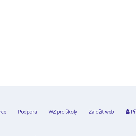
rce
Podpora
WZ pro školy
Založit web
Př