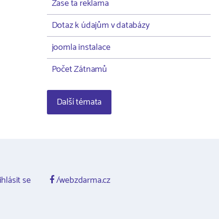
Zase ta reklama
Dotaz k údajům v databázy
joomla instalace
Počet Zátnamů
Další témata
ihlásit se
/webzdarma.cz