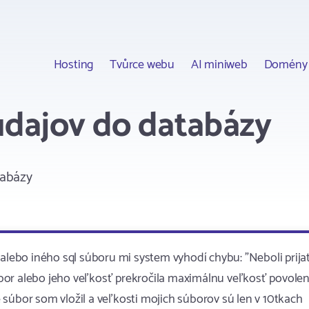
Hosting
Tvůrce webu
AI miniweb
Domény
dajov do databázy
tabázy
 alebo iného sql súboru mi system vyhodí chybu: "Neboli prija
bor alebo jeho veľkosť prekročila maximálnu veľkosť povolen
že súbor som vložil a veľkosti mojich súborov sú len v 10tkach