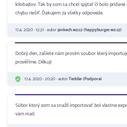
kilobajtov. Tak by som sa chcel spýtať či bolo prida
chybu riešiť. Ďakujem za všetky odpovede.
17.4. 2020 · 12:21 · autor
jankech.wz.cz (happyburger.wz.cz)
Dobrý den, zašlete nám prosím soubor který importu
prověříme. Děkuji
17.4. 2020 · 20:20 · autor
Teddie (Podpora)
Súbor ktorý som sa snažil importovať bol vlastne exp
vám mail.