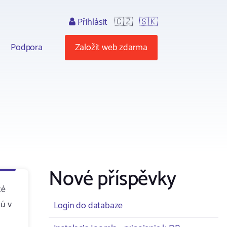
Přihlásit
🇨🇿
🇸🇰
Podpora
Založit web zdarma
Nové příspěvky
té
ú v
Login do databaze