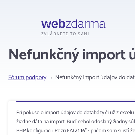
Webzdarma
ZVLÁDNETE TO SAMI
Nefunkčný import ú
Fórum podpory
→ Nefunkčný import údajov do da
Pri pokuse o import údajov do databázy či už z excelu
žiadne dáta na import. Buď nebol odoslaný žiadny sú
PHP konfigurácii. Pozri FAQ 1.16" - pričom som si istí 