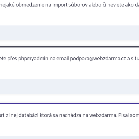
né nejaké obmedzenie na import súborov alebo či neviete ako 
jete přes phpmyadmin na email podpora@webzdarma.cz a situ
ort z inej databázi ktorá sa nachádza na webzdarma. Písal so