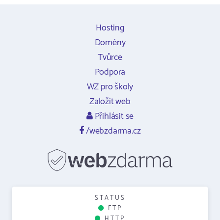
Hosting
Domény
Tvůrce
Podpora
WZ pro školy
Založit web
Přihlásit se
/webzdarma.cz
STATUS
FTP
HTTP