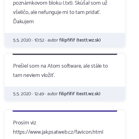
poznámkovom bloku (.txt). Skúšal som už
všeličo, ale nefunguje mi to tam pridať.
Ďakujem
5.5. 2020 · 10:52 · autor
filipfifif (testt.wz.sk)
Prešiel som na Atom software, ale stále to
tam neviem vložiť.
5.5. 2020 · 12:49 · autor
filipfifif (testt.wz.sk)
Prosím viz
https://www.jakpsatweb.cz/favicon.html