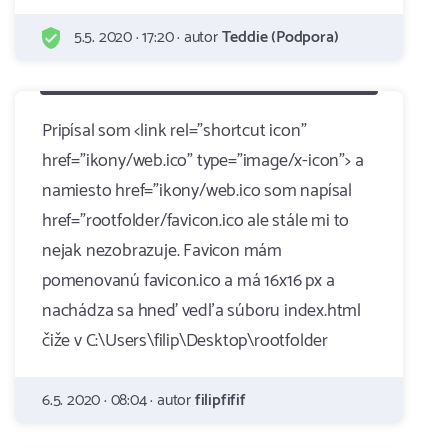
5.5. 2020 · 17:20 · autor
Teddie (Podpora)
Pripísal som <link rel="shortcut icon"
href="ikony/web.ico" type="image/x-icon"> a
namiesto href="ikony/web.ico som napísal
href="rootfolder/favicon.ico ale stále mi to
nejak nezobrazuje. Favicon mám
pomenovanú favicon.ico a má 16x16 px a
nachádza sa hneď vedľa súboru index.html
čiže v C:\Users\filip\Desktop\rootfolder
6.5. 2020 · 08:04 · autor
filipfifif