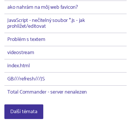
ako nahrám na môj web favicon?
JavaScript - nečitelný soubor *.js - jak
prohlížet/editovat
Problém s textem
videostream
index.html
GB///refresh///JS
Total Commander - server nenalezen
Další témata