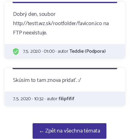
Dobrý den, soubor
http://testt.wz.sk/rootfolder/favicon.ico na
FTP neexistuje.
7.5. 2020 · 01:00 · autor
Teddie (Podpora)
Skúsim to tam znova pridať. :/
7.5. 2020 · 10:32 · autor
filipfifif
← Zpět na všechna témata