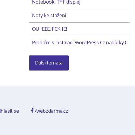
Notebook, TFT displej
Noty ke stažení
OU JEEE, FCK IE!
Problém s instalací WordPress ( z nabídky )
Další témata
ihlásit se
/webzdarma.cz