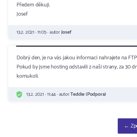
Předem děkuji.
Josef
13.2. 2021 · 11:05 · autor
Josef
Dobrý den, je na vás jakou informaci nahrajete na F
Pokud by jsme hosting odstavili z naši strany, za 30 
komukoli.
13.2. 2021 · 11:44 · autor
Teddie (Podpora)
← Zpě