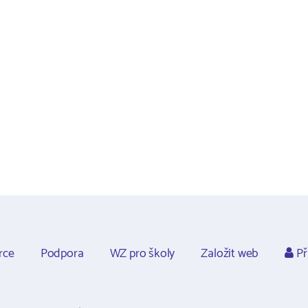
rce
Podpora
WZ pro školy
Založit web
Př