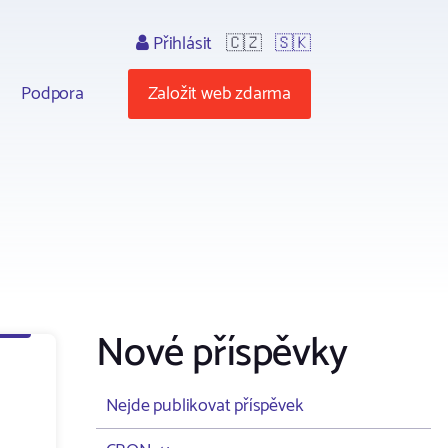
Přihlásit
🇨🇿
🇸🇰
Podpora
Založit web zdarma
Nové příspěvky
Nejde publikovat příspěvek