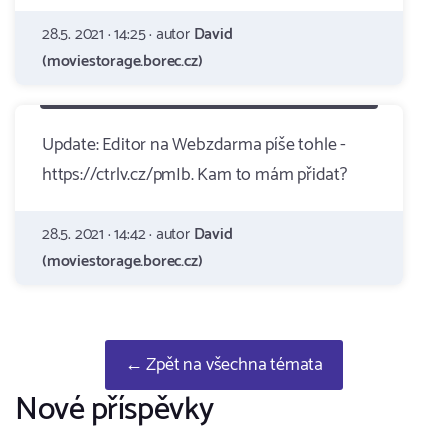
28.5. 2021 · 14:25 · autor
David
(moviestorage.borec.cz)
Update: Editor na Webzdarma píše tohle -
https://ctrlv.cz/pmIb. Kam to mám přidat?
28.5. 2021 · 14:42 · autor
David
(moviestorage.borec.cz)
← Zpět na všechna témata
Nové příspěvky