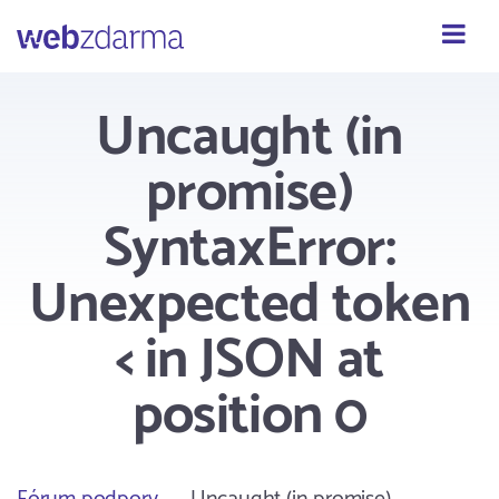
Webzdarma
Uncaught (in
promise)
SyntaxError:
Unexpected token
< in JSON at
position 0