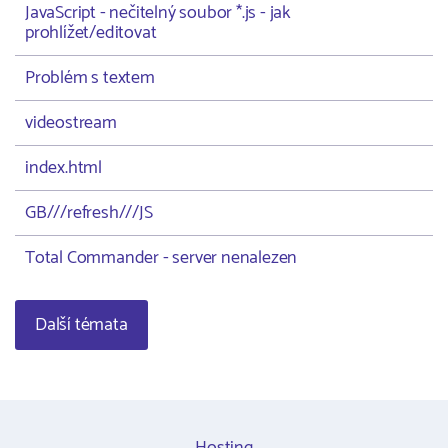
JavaScript - nečitelný soubor *.js - jak
prohlížet/editovat
Problém s textem
videostream
index.html
GB///refresh///JS
Total Commander - server nenalezen
Další témata