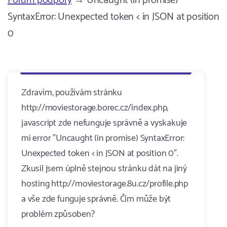
Fórum podpory
→ Uncaught (in promise)
SyntaxError: Unexpected token < in JSON at position
0
Zdravím, používám stránku
http://moviestorage.borec.cz/index.php,
javascript zde nefunguje správně a vyskakuje
mi error "Uncaught (in promise) SyntaxError:
Unexpected token < in JSON at position 0".
Zkusil jsem úplně stejnou stránku dát na jiný
hosting http://moviestorage.8u.cz/profile.php
a vše zde funguje správně. Čím může být
problém způsoben?