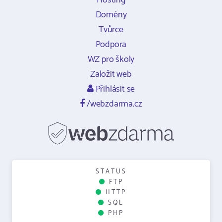
Hosting
Domény
Tvůrce
Podpora
WZ pro školy
Založit web
Přihlásit se
/webzdarma.cz
STATUS
FTP
HTTP
SQL
PHP