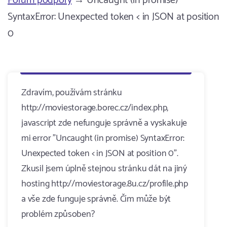
Fórum podpory
→ Uncaught (in promise)
SyntaxError: Unexpected token < in JSON at position
0
Zdravím, používám stránku
http://moviestorage.borec.cz/index.php,
javascript zde nefunguje správně a vyskakuje
mi error "Uncaught (in promise) SyntaxError:
Unexpected token < in JSON at position 0".
Zkusil jsem úplně stejnou stránku dát na jiný
hosting http://moviestorage.8u.cz/profile.php
a vše zde funguje správně. Čím může být
problém způsoben?