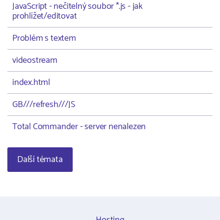
JavaScript - nečitelný soubor *.js - jak
prohlížet/editovat
Problém s textem
videostream
index.html
GB///refresh///JS
Total Commander - server nenalezen
Další témata