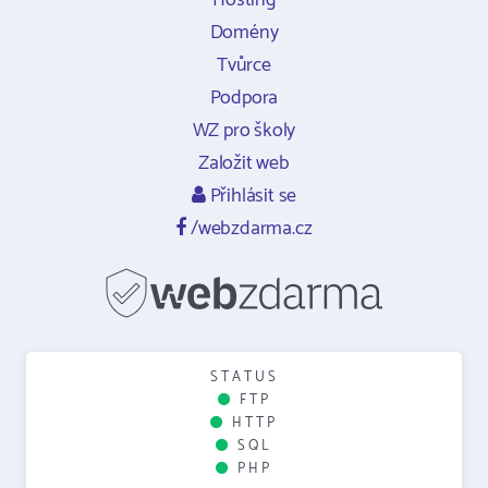
Hosting
Domény
Tvůrce
Podpora
WZ pro školy
Založit web
Přihlásit se
/webzdarma.cz
STATUS
FTP
HTTP
SQL
PHP