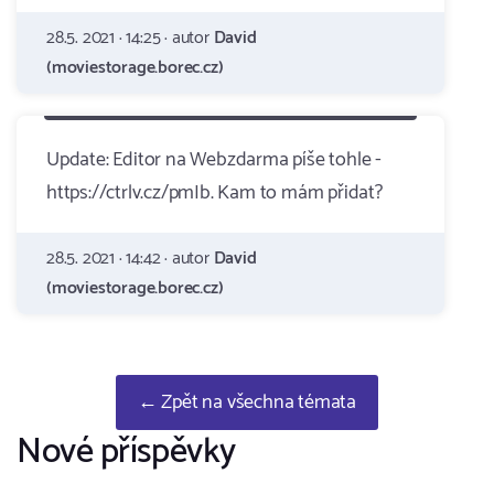
28.5. 2021 · 14:25 · autor
David
(moviestorage.borec.cz)
Update: Editor na Webzdarma píše tohle -
https://ctrlv.cz/pmIb. Kam to mám přidat?
28.5. 2021 · 14:42 · autor
David
(moviestorage.borec.cz)
← Zpět na všechna témata
Nové příspěvky