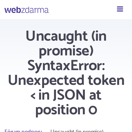
Webzdarma
Uncaught (in
promise)
SyntaxError:
Unexpected token
< in JSON at
position 0