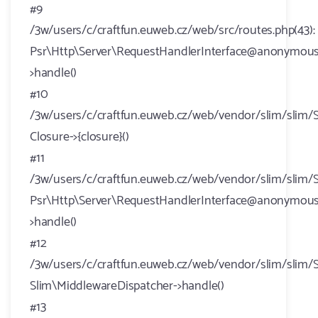
#9
/3w/users/c/craftfun.euweb.cz/web/src/routes.php(43):
Psr\Http\Server\RequestHandlerInterface@anonymous
>handle()
#10
/3w/users/c/craftfun.euweb.cz/web/vendor/slim/slim/S
Closure->{closure}()
#11
/3w/users/c/craftfun.euweb.cz/web/vendor/slim/slim/S
Psr\Http\Server\RequestHandlerInterface@anonymous
>handle()
#12
/3w/users/c/craftfun.euweb.cz/web/vendor/slim/slim/S
Slim\MiddlewareDispatcher->handle()
#13