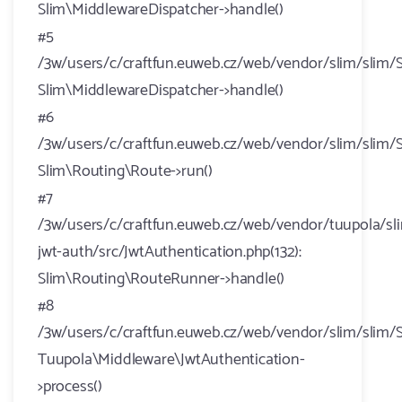
Slim\MiddlewareDispatcher->handle()
#5
/3w/users/c/craftfun.euweb.cz/web/vendor/slim/slim/S
Slim\MiddlewareDispatcher->handle()
#6
/3w/users/c/craftfun.euweb.cz/web/vendor/slim/slim/
Slim\Routing\Route->run()
#7
/3w/users/c/craftfun.euweb.cz/web/vendor/tuupola/sl
jwt-auth/src/JwtAuthentication.php(132):
Slim\Routing\RouteRunner->handle()
#8
/3w/users/c/craftfun.euweb.cz/web/vendor/slim/slim/S
Tuupola\Middleware\JwtAuthentication-
>process()