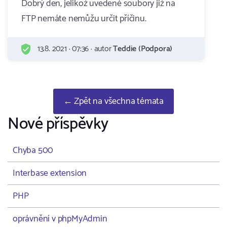
Dobrý den, jelikož uvedené soubory již na
FTP nemáte nemůžu určit příčinu.
13.8. 2021 · 07:36 · autor
Teddie (Podpora)
← Zpět na všechna témata
Nové příspěvky
Chyba 500
Interbase extension
PHP
oprávnění v phpMyAdmin