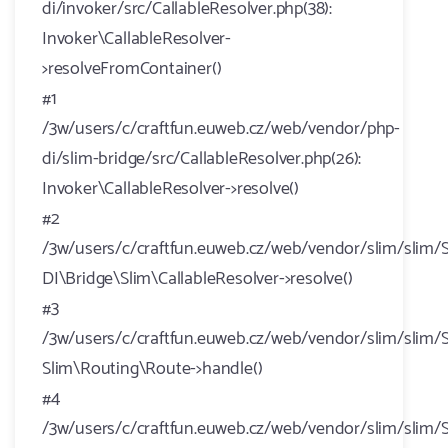
di/invoker/src/CallableResolver.php(38):
Invoker\CallableResolver-
>resolveFromContainer()
#1
/3w/users/c/craftfun.euweb.cz/web/vendor/php-
di/slim-bridge/src/CallableResolver.php(26):
Invoker\CallableResolver->resolve()
#2
/3w/users/c/craftfun.euweb.cz/web/vendor/slim/slim/S
DI\Bridge\Slim\CallableResolver->resolve()
#3
/3w/users/c/craftfun.euweb.cz/web/vendor/slim/slim/S
Slim\Routing\Route->handle()
#4
/3w/users/c/craftfun.euweb.cz/web/vendor/slim/slim/S