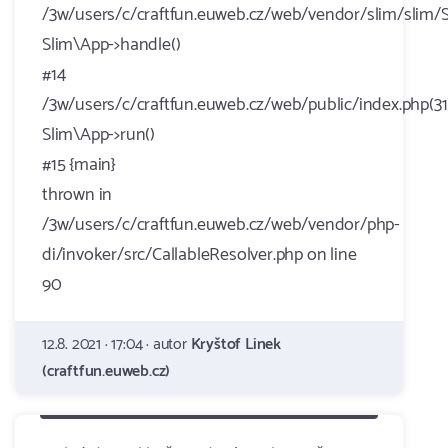
/3w/users/c/craftfun.euweb.cz/web/vendor/slim/slim/S
Slim\App->handle()
#14
/3w/users/c/craftfun.euweb.cz/web/public/index.php(31)
Slim\App->run()
#15 {main}
thrown in
/3w/users/c/craftfun.euweb.cz/web/vendor/php-
di/invoker/src/CallableResolver.php on line
90
12.8. 2021 · 17:04 · autor
Kryštof Linek
(craftfun.euweb.cz)