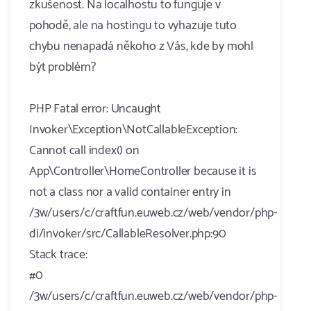
zkušenost. Na localhostu to funguje v
pohodě, ale na hostingu to vyhazuje tuto
chybu nenapadá někoho z Vás, kde by mohl
být problém?
PHP Fatal error: Uncaught
Invoker\Exception\NotCallableException:
Cannot call index() on
App\Controller\HomeController because it is
not a class nor a valid container entry in
/3w/users/c/craftfun.euweb.cz/web/vendor/php-
di/invoker/src/CallableResolver.php:90
Stack trace:
#0
/3w/users/c/craftfun.euweb.cz/web/vendor/php-