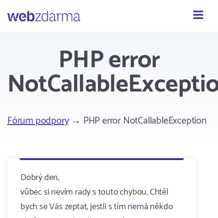
Webzdarma
PHP error
NotCallableExcepti
Fórum podpory
→ PHP error NotCallableException
Dobrý den,
vůbec si nevím rady s touto chybou. Chtěl
bych se Vás zeptat, jestli s tím nemá někdo