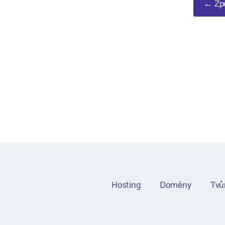
← Zpě
Hosting
Domény
Tvů