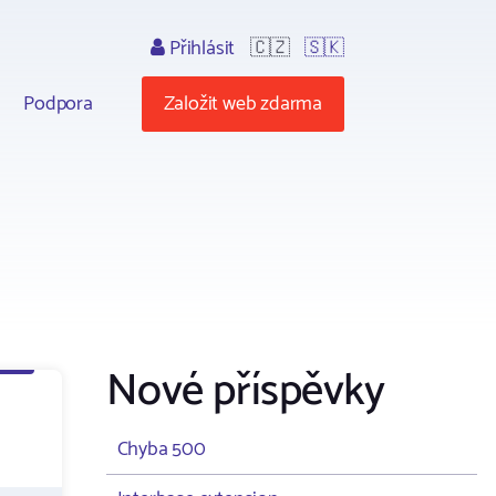
Přihlásit
🇨🇿
🇸🇰
Podpora
Založit web zdarma
Nové příspěvky
Chyba 500