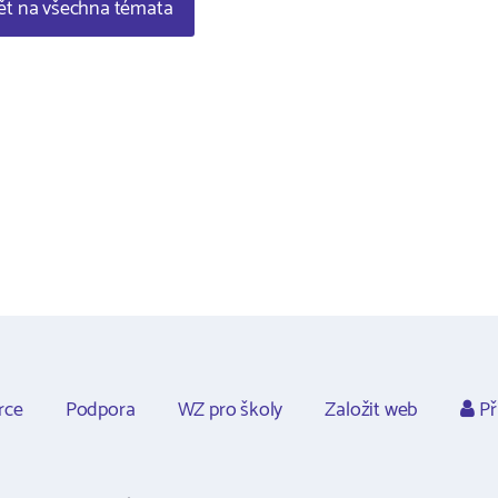
t na všechna témata
rce
Podpora
WZ pro školy
Založit web
Př