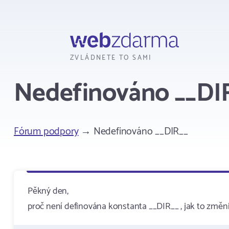
Webzdarma
ZVLÁDNETE TO SAMI
Nedefinováno __DI
Fórum podpory
→ Nedefinováno __DIR__
Pěkný den,
proč není definována konstanta __DIR__ , jak to změni