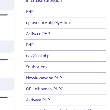
Interbase extension
PHP
oprávnění v phpMyAdmin
Aktivace PHP
PHP
navýšení php
Soubor .env
Nevykonává se PHP
QR knihovna v PHP?
Aktivace PHP