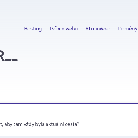
Hosting
Tvůrce webu
AI miniweb
Domény
R__
t, aby tam vždy byla aktuální cesta?