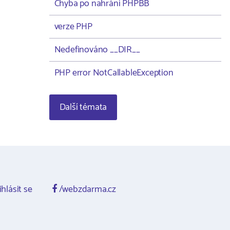
Chyba po nahrání PHPBB
verze PHP
Nedefinováno __DIR__
PHP error NotCallableException
Další témata
ihlásit se
/webzdarma.cz