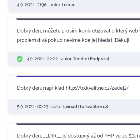
4.9. 2021 · 21:36 · autor
Leinad
Dobrý den, můžete prosím konkretizovat o který web 
problém dívá pokud nevíme kde jej hledat. Děkuji
4.9. 2021 · 22:22 · autor
Teddie (Podpora)
Dobrý den, například http://to.kvalitne.cz/zadej2/
5.9. 2021 · 00:23 · autor
Leinad (to.kvalitne.cz)
Dobrý den, __DIR__ je dostupný až od PHP verze 5.3, n