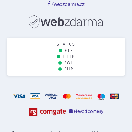
/webzdarma.cz
STATUS
FTP
HTTP
SQL
PHP
Převod domény