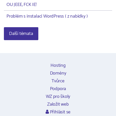
OU JEEE, FCK IE!
Problém s instalací WordPress ( z nabídky )
Další témata
Hosting
Domény
Tvůrce
Podpora
WZ pro školy
Založit web
Přihlásit se