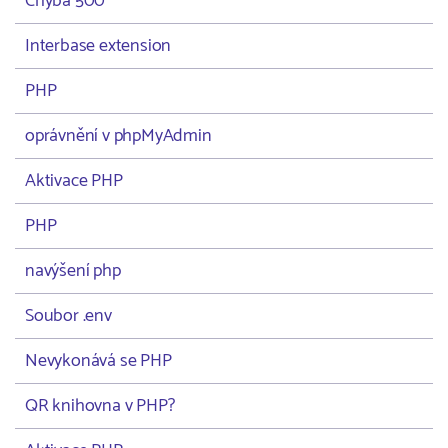
Chyba 500
Interbase extension
PHP
oprávnění v phpMyAdmin
Aktivace PHP
PHP
navýšení php
Soubor .env
Nevykonává se PHP
QR knihovna v PHP?