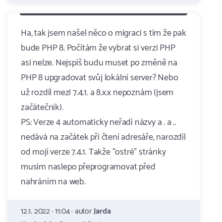
Ha, tak jsem našel něco o migraci s tím že pak
bude PHP 8. Počítám že vybrat si verzi PHP
asi nelze. Nejspíš budu muset po změně na
PHP 8 upgradovat svůj lokální server? Nebo
už rozdíl mezi 7.4.1. a 8.x.x nepoznám (jsem
začátečník).
PS: Verze 4 automaticky neřadí názvy a . a ..
nedává na začátek při čtení adresáře, narozdíl
od mojí verze 7.4.1. Takže "ostré" stránky
musím naslepo přeprogramovat před
nahráním na web.
12.1. 2022 · 11:04 · autor
Jarda