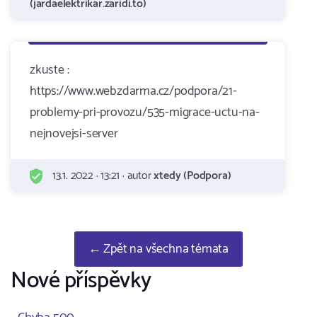
(jardaelektrikar.zaridi.to)
zkuste :
https://www.webzdarma.cz/podpora/21-
problemy-pri-provozu/535-migrace-uctu-na-
nejnovejsi-server
13.1. 2022 · 13:21 · autor
xtedy (Podpora)
← Zpět na všechna témata
Nové příspěvky