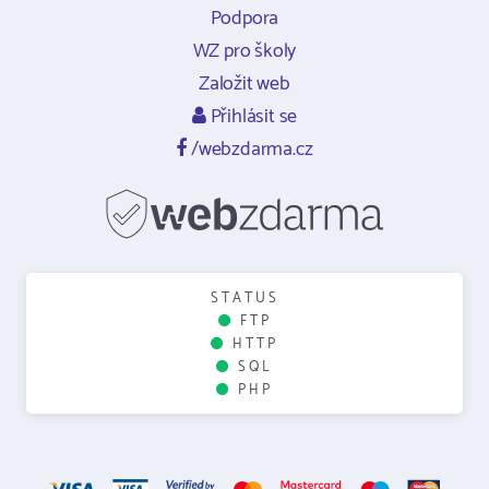
Podpora
WZ pro školy
Založit web
Přihlásit se
/webzdarma.cz
STATUS
FTP
HTTP
SQL
PHP