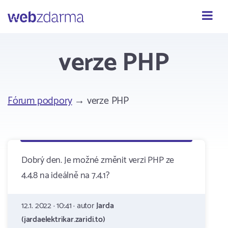
Webzdarma
verze PHP
Fórum podpory
→ verze PHP
Dobrý den. Je možné změnit verzi PHP ze
4.4.8 na ideálně na 7.4.1?
12.1. 2022 · 10:41 · autor
Jarda
(jardaelektrikar.zaridi.to)