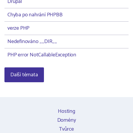
Drupal
Chyba po nahrání PHPBB
verze PHP
Nedefinováno __DIR__
PHP error NotCallableException
Další témata
Hosting
Domény
Tvůrce