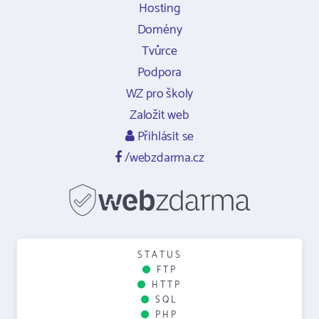
Hosting
Domény
Tvůrce
Podpora
WZ pro školy
Založit web
Přihlásit se
/webzdarma.cz
STATUS
FTP
HTTP
SQL
PHP