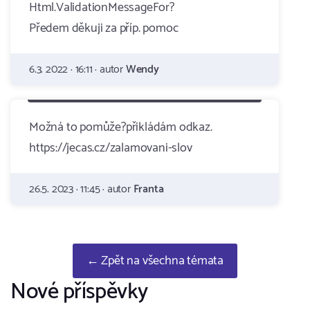
Html.ValidationMessageFor?
Předem děkuji za příp. pomoc
6.3. 2022 · 16:11 · autor
Wendy
Možná to pomůže?přikládám odkaz.
https://jecas.cz/zalamovani-slov
26.5. 2023 · 11:45 · autor
Franta
← Zpět na všechna témata
Nové příspěvky