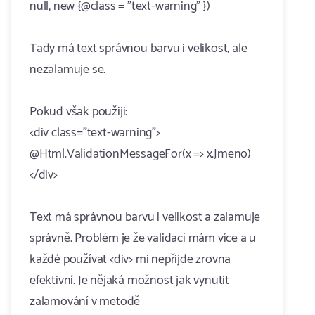
null, new {@class = "text-warning" })
Tady má text správnou barvu i velikost, ale
nezalamuje se.
Pokud však použiji:
<div class="text-warning">
@Html.ValidationMessageFor(x => x.Jmeno)
</div>
Text má správnou barvu i velikost a zalamuje
správně. Problém je že validací mám více a u
každé používat <div> mi nepřijde zrovna
efektivní. Je nějaká možnost jak vynutit
zalamování v metodě