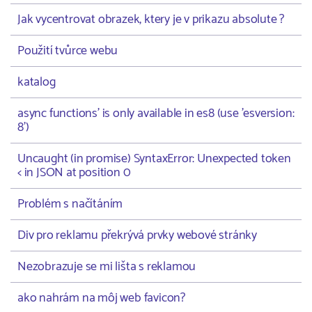
Jak vycentrovat obrazek, ktery je v prikazu absolute ?
Použití tvůrce webu
katalog
async functions' is only available in es8 (use 'esversion:
8')
Uncaught (in promise) SyntaxError: Unexpected token
< in JSON at position 0
Problém s načítáním
Div pro reklamu překrývá prvky webové stránky
Nezobrazuje se mi lišta s reklamou
ako nahrám na môj web favicon?