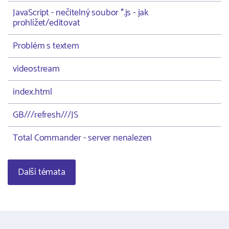
JavaScript - nečitelný soubor *.js - jak
prohlížet/editovat
Problém s textem
videostream
index.html
GB///refresh///JS
Total Commander - server nenalezen
Další témata