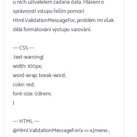
u nich uživatelem zadaná data. Hlášení o
správnosti vstupu řeším pomocí
Html.ValidationMessageFor, problém mi však
dělá formátování výstupu varování.
--- CSS ---
.text-warning{
width: 100px;
word-wrap: break-word;
color: red;
font-size: 0.8rem;
}
--- HTML ---
@Html.ValidationMessageFor(x => x.Jmeno ,